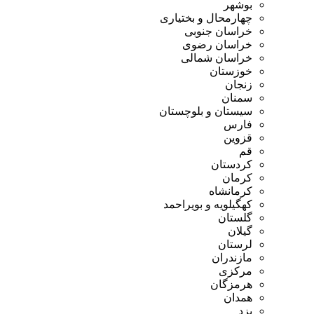
بوشهر
چهارمحال و بختیاری
خراسان جنوبی
خراسان رضوی
خراسان شمالی
خوزستان
زنجان
سمنان
سیستان و بلوچستان
فارس
قزوین
قم
کردستان
کرمان
کرمانشاه
کهگیلویه و بویراحمد
گلستان
گیلان
لرستان
مازندران
مرکزی
هرمزگان
همدان
یزد