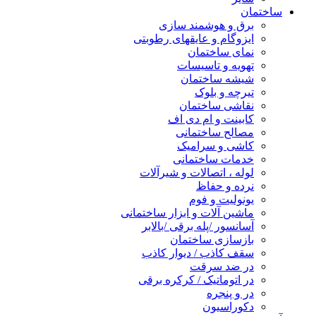
ساختمان
برق و هوشمند سازی
ایزوگام و عایقهای رطوبتی
نمای ساختمان
تهویه و تاسیسات
شیشه ساختمان
تیرچه و بلوک
نقاشی ساختمان
کابینت و ام دی اف
مصالح ساختمانی
کاشی و سرامیک
خدمات ساختمانی
لوله ، اتصالات و شیرآلات
نرده و حفاظ
یونولیت و فوم
ماشین آلات و ابزار ساختمانی
آسانسور /پله برقی /بالابر
بازسازی ساختمان
سقف کاذب / دیوار کاذب
در ضد سرقت
در اتوماتیک / کرکره برقی
در و پنجره
دکوراسیون