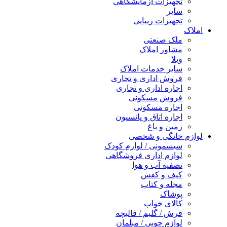
تجهیزات آزمایشگاهی
سایر
تجهیزات زیبایی
املاک
ملک صنعتی
مشاور املاک
ویلا
سایر خدمات املاک
فروش اداری و تجاری
اجاره اداری و تجاری
فروش مسکونی
اجاره مسکونی
اجاره اتاق و پانسیون
زمین و باغ
لوازم خانگی و شخصی
سیسمونی / لوازم کودک
لوازم اداری فروشگاهی
تصفیه آب و هوا
کیف و کفش
مجله و کتاب
پوشاک
کالای خواب
فرش / گلیم / قالیچه
لوازم چوبی / مبلمان