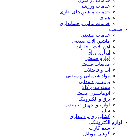
خدمات در منزل
خدمات ورزشی
خدمات ماشین های اداری
هنری
خدمات مالی و حسابداری
صنعت
خدمات صنعتی
ماشین آلات صنعتی
آهن آلات و فلزات
ابزار و یراق
لوازم صنعتی
ضایعات صنعتی
آب و فاضلاب
مواد شیمیایی و معدنی
تولید مواد غذایی
بسته بندی کالا
اتوماسیون صنعتی
برق و الکترونیک
لوازم و تجهیزات معدن
سایر
کشاورزی و دامداری
لوازم الکترونیکی
سیم کارت
گوشی موبایل