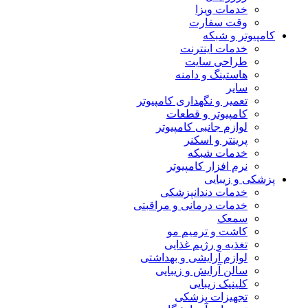
خدمات ویزا
وقت سفارت
کامپیوتر و شبکه
خدمات اینترنت
طراحی سایت
هاستینگ و دامنه
سایر
تعمیر و نگهداری کامپیوتر
کامپیوتر و قطعات
لوازم جانبی کامپیوتر
پرینتر و اسکنر
خدمات شبکه
نرم افزار کامپیوتر
پزشکی و زیبایی
خدمات دندانپزشکی
خدمات درمانی و مراقبتی
سمعک
کاشت و ترمیم مو
تغذیه و رژیم غذایی
لوازم آرایشی و بهداشتی
سالن آرایش و زیبایی
کلینیک زیبایی
تجهیزات پزشکی