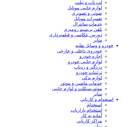
لپ تاپ و تبلت
لوازم جانبی موبایل
صوتی و تصویری
تعمیرات موبایل
خدمات سانترال
تلفن بی‌سیم رومیزی
دوربین عکاسی و فیلمبرداری
سایر
خودرو و وسایل نقلیه
خودروی داخلی و خارجی
اجاره خودرو
لوازم جانبی خودرو
دزدگیر و ردیاب
تزئینات خودرو
لوازم یدکی
خدمات ماشین و موتور
موتورسیکلت و لوازم جانبی
سایر
استخدام و کاریابی
استخدام
استخدام بازاریاب
آماده به کار
مراکز کاریابی
سایر