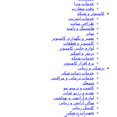
خدمات ویزا
وقت سفارت
کامپیوتر و شبکه
خدمات اینترنت
طراحی سایت
هاستینگ و دامنه
سایر
تعمیر و نگهداری کامپیوتر
کامپیوتر و قطعات
لوازم جانبی کامپیوتر
پرینتر و اسکنر
خدمات شبکه
نرم افزار کامپیوتر
پزشکی و زیبایی
خدمات دندانپزشکی
خدمات درمانی و مراقبتی
سمعک
کاشت و ترمیم مو
تغذیه و رژیم غذایی
لوازم آرایشی و بهداشتی
سالن آرایش و زیبایی
کلینیک زیبایی
تجهیزات پزشکی