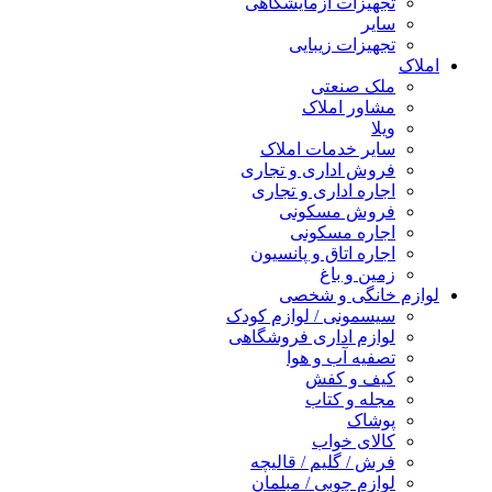
تجهیزات آزمایشگاهی
سایر
تجهیزات زیبایی
املاک
ملک صنعتی
مشاور املاک
ویلا
سایر خدمات املاک
فروش اداری و تجاری
اجاره اداری و تجاری
فروش مسکونی
اجاره مسکونی
اجاره اتاق و پانسیون
زمین و باغ
لوازم خانگی و شخصی
سیسمونی / لوازم کودک
لوازم اداری فروشگاهی
تصفیه آب و هوا
کیف و کفش
مجله و کتاب
پوشاک
کالای خواب
فرش / گلیم / قالیچه
لوازم چوبی / مبلمان