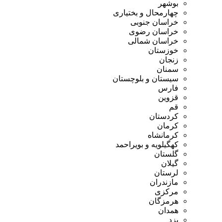
بوشهر
چهارمحال و بختیاری
خراسان جنوبی
خراسان رضوی
خراسان شمالی
خوزستان
زنجان
سمنان
سیستان و بلوچستان
فارس
قزوین
قم
کردستان
کرمان
کرمانشاه
کهگیلویه و بویراحمد
گلستان
گیلان
لرستان
مازندران
مرکزی
هرمزگان
همدان
یزد