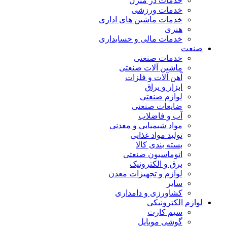
خدمات در منزل
خدمات ورزشی
خدمات ماشین های اداری
هنری
خدمات مالی و حسابداری
صنعت
خدمات صنعتی
ماشین آلات صنعتی
آهن آلات و فلزات
ابزار و یراق
لوازم صنعتی
ضایعات صنعتی
آب و فاضلاب
مواد شیمیایی و معدنی
تولید مواد غذایی
بسته بندی کالا
اتوماسیون صنعتی
برق و الکترونیک
لوازم و تجهیزات معدن
سایر
کشاورزی و دامداری
لوازم الکترونیکی
سیم کارت
گوشی موبایل