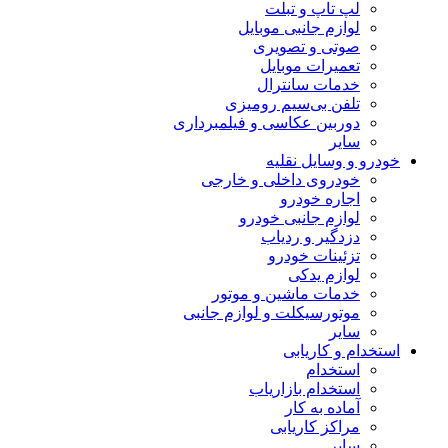
لپ تاپ و تبلت
لوازم جانبی موبایل
صوتی و تصویری
تعمیرات موبایل
خدمات سانترال
تلفن بی‌سیم رومیزی
دوربین عکاسی و فیلمبرداری
سایر
خودرو و وسایل نقلیه
خودروی داخلی و خارجی
اجاره خودرو
لوازم جانبی خودرو
دزدگیر و ردیاب
تزئینات خودرو
لوازم یدکی
خدمات ماشین و موتور
موتورسیکلت و لوازم جانبی
سایر
استخدام و کاریابی
استخدام
استخدام بازاریاب
آماده به کار
مراکز کاریابی
سایر