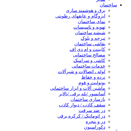
ساختمان
برق و هوشمند سازی
ایزوگام و عایقهای رطوبتی
نمای ساختمان
تهویه و تاسیسات
شیشه ساختمان
تیرچه و بلوک
نقاشی ساختمان
کابینت و ام دی اف
مصالح ساختمانی
کاشی و سرامیک
خدمات ساختمانی
لوله ، اتصالات و شیرآلات
نرده و حفاظ
یونولیت و فوم
ماشین آلات و ابزار ساختمانی
آسانسور /پله برقی /بالابر
بازسازی ساختمان
سقف کاذب / دیوار کاذب
در ضد سرقت
در اتوماتیک / کرکره برقی
در و پنجره
دکوراسیون