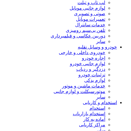
لپ تاپ و تبلت
لوازم جانبی موبایل
صوتی و تصویری
تعمیرات موبایل
خدمات سانترال
تلفن بی‌سیم رومیزی
دوربین عکاسی و فیلمبرداری
سایر
خودرو و وسایل نقلیه
خودروی داخلی و خارجی
اجاره خودرو
لوازم جانبی خودرو
دزدگیر و ردیاب
تزئینات خودرو
لوازم یدکی
خدمات ماشین و موتور
موتورسیکلت و لوازم جانبی
سایر
استخدام و کاریابی
استخدام
استخدام بازاریاب
آماده به کار
مراکز کاریابی
سایر