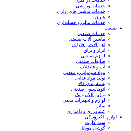
خدمات در منزل
خدمات ورزشی
خدمات ماشین های اداری
هنری
خدمات مالی و حسابداری
صنعت
خدمات صنعتی
ماشین آلات صنعتی
آهن آلات و فلزات
ابزار و یراق
لوازم صنعتی
ضایعات صنعتی
آب و فاضلاب
مواد شیمیایی و معدنی
تولید مواد غذایی
بسته بندی کالا
اتوماسیون صنعتی
برق و الکترونیک
لوازم و تجهیزات معدن
سایر
کشاورزی و دامداری
لوازم الکترونیکی
سیم کارت
گوشی موبایل