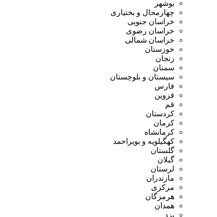
بوشهر
چهارمحال و بختیاری
خراسان جنوبی
خراسان رضوی
خراسان شمالی
خوزستان
زنجان
سمنان
سیستان و بلوچستان
فارس
قزوین
قم
کردستان
کرمان
کرمانشاه
کهگیلویه و بویراحمد
گلستان
گیلان
لرستان
مازندران
مرکزی
هرمزگان
همدان
یزد