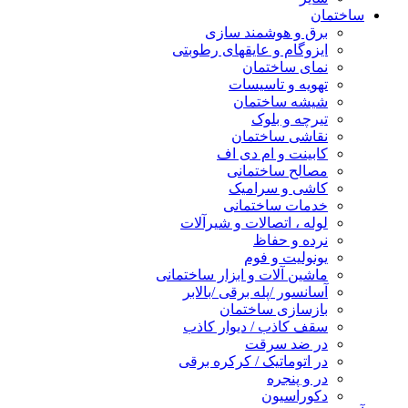
ساختمان
برق و هوشمند سازی
ایزوگام و عایقهای رطوبتی
نمای ساختمان
تهویه و تاسیسات
شیشه ساختمان
تیرچه و بلوک
نقاشی ساختمان
کابینت و ام دی اف
مصالح ساختمانی
کاشی و سرامیک
خدمات ساختمانی
لوله ، اتصالات و شیرآلات
نرده و حفاظ
یونولیت و فوم
ماشین آلات و ابزار ساختمانی
آسانسور /پله برقی /بالابر
بازسازی ساختمان
سقف کاذب / دیوار کاذب
در ضد سرقت
در اتوماتیک / کرکره برقی
در و پنجره
دکوراسیون