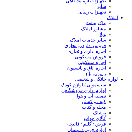
تجهیزات آزمایشگاهی
سایر
تجهیزات زیبایی
املاک
ملک صنعتی
مشاور املاک
ویلا
سایر خدمات املاک
فروش اداری و تجاری
اجاره اداری و تجاری
فروش مسکونی
اجاره مسکونی
اجاره اتاق و پانسیون
زمین و باغ
لوازم خانگی و شخصی
سیسمونی / لوازم کودک
لوازم اداری فروشگاهی
تصفیه آب و هوا
کیف و کفش
مجله و کتاب
پوشاک
کالای خواب
فرش / گلیم / قالیچه
لوازم چوبی / مبلمان