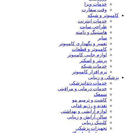
خدمات ویزا
وقت سفارت
کامپیوتر و شبکه
خدمات اینترنت
طراحی سایت
هاستینگ و دامنه
سایر
تعمیر و نگهداری کامپیوتر
کامپیوتر و قطعات
لوازم جانبی کامپیوتر
پرینتر و اسکنر
خدمات شبکه
نرم افزار کامپیوتر
پزشکی و زیبایی
خدمات دندانپزشکی
خدمات درمانی و مراقبتی
سمعک
کاشت و ترمیم مو
تغذیه و رژیم غذایی
لوازم آرایشی و بهداشتی
سالن آرایش و زیبایی
کلینیک زیبایی
تجهیزات پزشکی