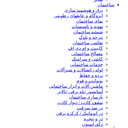
ساختمان
برق و هوشمند سازی
ایزوگام و عایقهای رطوبتی
نمای ساختمان
تهویه و تاسیسات
شیشه ساختمان
تیرچه و بلوک
نقاشی ساختمان
کابینت و ام دی اف
مصالح ساختمانی
کاشی و سرامیک
خدمات ساختمانی
لوله ، اتصالات و شیرآلات
نرده و حفاظ
یونولیت و فوم
ماشین آلات و ابزار ساختمانی
آسانسور /پله برقی /بالابر
بازسازی ساختمان
سقف کاذب / دیوار کاذب
در ضد سرقت
در اتوماتیک / کرکره برقی
در و پنجره
دکوراسیون