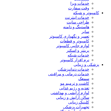
خدمات ویزا
وقت سفارت
کامپیوتر و شبکه
خدمات اینترنت
طراحی سایت
هاستینگ و دامنه
سایر
تعمیر و نگهداری کامپیوتر
کامپیوتر و قطعات
لوازم جانبی کامپیوتر
پرینتر و اسکنر
خدمات شبکه
نرم افزار کامپیوتر
پزشکی و زیبایی
خدمات دندانپزشکی
خدمات درمانی و مراقبتی
سمعک
کاشت و ترمیم مو
تغذیه و رژیم غذایی
لوازم آرایشی و بهداشتی
سالن آرایش و زیبایی
کلینیک زیبایی
تجهیزات پزشکی