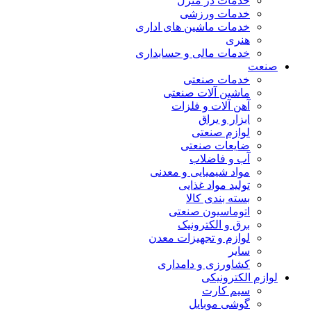
خدمات در منزل
خدمات ورزشی
خدمات ماشین های اداری
هنری
خدمات مالی و حسابداری
صنعت
خدمات صنعتی
ماشین آلات صنعتی
آهن آلات و فلزات
ابزار و یراق
لوازم صنعتی
ضایعات صنعتی
آب و فاضلاب
مواد شیمیایی و معدنی
تولید مواد غذایی
بسته بندی کالا
اتوماسیون صنعتی
برق و الکترونیک
لوازم و تجهیزات معدن
سایر
کشاورزی و دامداری
لوازم الکترونیکی
سیم کارت
گوشی موبایل