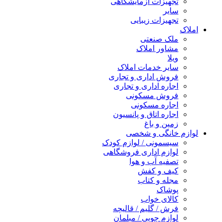
تجهیزات آزمایشگاهی
سایر
تجهیزات زیبایی
املاک
ملک صنعتی
مشاور املاک
ویلا
سایر خدمات املاک
فروش اداری و تجاری
اجاره اداری و تجاری
فروش مسکونی
اجاره مسکونی
اجاره اتاق و پانسیون
زمین و باغ
لوازم خانگی و شخصی
سیسمونی / لوازم کودک
لوازم اداری فروشگاهی
تصفیه آب و هوا
کیف و کفش
مجله و کتاب
پوشاک
کالای خواب
فرش / گلیم / قالیچه
لوازم چوبی / مبلمان