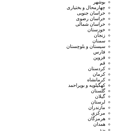
بوشهر
چهارمحال و بختیاری
خراسان جنوبی
خراسان رضوی
خراسان شمالی
خوزستان
زنجان
سمنان
سیستان و بلوچستان
فارس
قزوین
قم
کردستان
کرمان
کرمانشاه
کهگیلویه و بویراحمد
گلستان
گیلان
لرستان
مازندران
مرکزی
هرمزگان
همدان
یزد