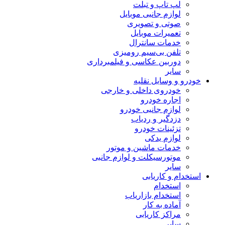
لپ تاپ و تبلت
لوازم جانبی موبایل
صوتی و تصویری
تعمیرات موبایل
خدمات سانترال
تلفن بی‌سیم رومیزی
دوربین عکاسی و فیلمبرداری
سایر
خودرو و وسایل نقلیه
خودروی داخلی و خارجی
اجاره خودرو
لوازم جانبی خودرو
دزدگیر و ردیاب
تزئینات خودرو
لوازم یدکی
خدمات ماشین و موتور
موتورسیکلت و لوازم جانبی
سایر
استخدام و کاریابی
استخدام
استخدام بازاریاب
آماده به کار
مراکز کاریابی
سایر