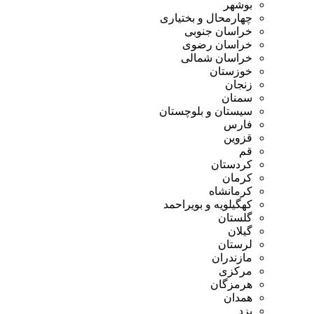
بوشهر
چهارمحال و بختیاری
خراسان جنوبی
خراسان رضوی
خراسان شمالی
خوزستان
زنجان
سمنان
سیستان و بلوچستان
فارس
قزوین
قم
کردستان
کرمان
کرمانشاه
کهگیلویه و بویراحمد
گلستان
گیلان
لرستان
مازندران
مرکزی
هرمزگان
همدان
یزد