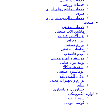
خدمات در منزل
خدمات ورزشی
خدمات ماشین های اداری
هنری
خدمات مالی و حسابداری
صنعت
خدمات صنعتی
ماشین آلات صنعتی
آهن آلات و فلزات
ابزار و یراق
لوازم صنعتی
ضایعات صنعتی
آب و فاضلاب
مواد شیمیایی و معدنی
تولید مواد غذایی
بسته بندی کالا
اتوماسیون صنعتی
برق و الکترونیک
لوازم و تجهیزات معدن
سایر
کشاورزی و دامداری
لوازم الکترونیکی
سیم کارت
گوشی موبایل