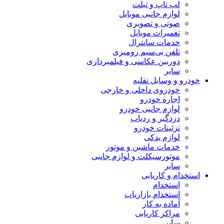
لپ تاپ و تبلت
لوازم جانبی موبایل
صوتی و تصویری
تعمیرات موبایل
خدمات سانترال
تلفن بی‌سیم رومیزی
دوربین عکاسی و فیلمبرداری
سایر
خودرو و وسایل نقلیه
خودروی داخلی و خارجی
اجاره خودرو
لوازم جانبی خودرو
دزدگیر و ردیاب
تزئینات خودرو
لوازم یدکی
خدمات ماشین و موتور
موتورسیکلت و لوازم جانبی
سایر
استخدام و کاریابی
استخدام
استخدام بازاریاب
آماده به کار
مراکز کاریابی
سایر