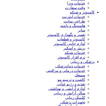
خدمات ویزا
وقت سفارت
کامپیوتر و شبکه
خدمات اینترنت
طراحی سایت
هاستینگ و دامنه
سایر
تعمیر و نگهداری کامپیوتر
کامپیوتر و قطعات
لوازم جانبی کامپیوتر
پرینتر و اسکنر
خدمات شبکه
نرم افزار کامپیوتر
پزشکی و زیبایی
خدمات دندانپزشکی
خدمات درمانی و مراقبتی
سمعک
کاشت و ترمیم مو
تغذیه و رژیم غذایی
لوازم آرایشی و بهداشتی
سالن آرایش و زیبایی
کلینیک زیبایی
تجهیزات پزشکی