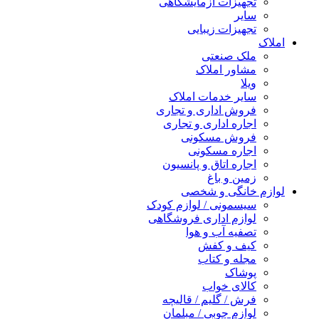
تجهیزات آزمایشگاهی
سایر
تجهیزات زیبایی
املاک
ملک صنعتی
مشاور املاک
ویلا
سایر خدمات املاک
فروش اداری و تجاری
اجاره اداری و تجاری
فروش مسکونی
اجاره مسکونی
اجاره اتاق و پانسیون
زمین و باغ
لوازم خانگی و شخصی
سیسمونی / لوازم کودک
لوازم اداری فروشگاهی
تصفیه آب و هوا
کیف و کفش
مجله و کتاب
پوشاک
کالای خواب
فرش / گلیم / قالیچه
لوازم چوبی / مبلمان