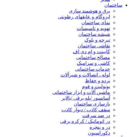
ساختمان
برق و هوشمند سازی
ایزوگام و عایقهای رطوبتی
نمای ساختمان
تهویه و تاسیسات
شیشه ساختمان
تیرچه و بلوک
نقاشی ساختمان
کابینت و ام دی اف
مصالح ساختمانی
کاشی و سرامیک
خدمات ساختمانی
لوله ، اتصالات و شیرآلات
نرده و حفاظ
یونولیت و فوم
ماشین آلات و ابزار ساختمانی
آسانسور /پله برقی /بالابر
بازسازی ساختمان
سقف کاذب / دیوار کاذب
در ضد سرقت
در اتوماتیک / کرکره برقی
در و پنجره
دکوراسیون