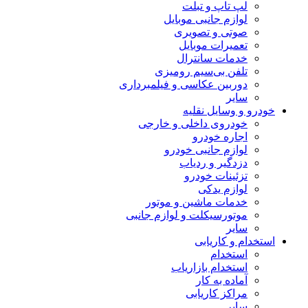
لپ تاپ و تبلت
لوازم جانبی موبایل
صوتی و تصویری
تعمیرات موبایل
خدمات سانترال
تلفن بی‌سیم رومیزی
دوربین عکاسی و فیلمبرداری
سایر
خودرو و وسایل نقلیه
خودروی داخلی و خارجی
اجاره خودرو
لوازم جانبی خودرو
دزدگیر و ردیاب
تزئینات خودرو
لوازم یدکی
خدمات ماشین و موتور
موتورسیکلت و لوازم جانبی
سایر
استخدام و کاریابی
استخدام
استخدام بازاریاب
آماده به کار
مراکز کاریابی
سایر