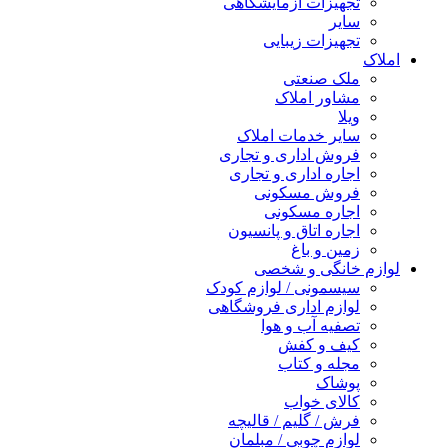
تجهیزات آزمایشگاهی
سایر
تجهیزات زیبایی
املاک
ملک صنعتی
مشاور املاک
ویلا
سایر خدمات املاک
فروش اداری و تجاری
اجاره اداری و تجاری
فروش مسکونی
اجاره مسکونی
اجاره اتاق و پانسیون
زمین و باغ
لوازم خانگی و شخصی
سیسمونی / لوازم کودک
لوازم اداری فروشگاهی
تصفیه آب و هوا
کیف و کفش
مجله و کتاب
پوشاک
کالای خواب
فرش / گلیم / قالیچه
لوازم چوبی / مبلمان