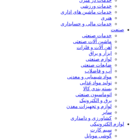
خدمات در منزل
خدمات ورزشی
خدمات ماشین های اداری
هنری
خدمات مالی و حسابداری
صنعت
خدمات صنعتی
ماشین آلات صنعتی
آهن آلات و فلزات
ابزار و یراق
لوازم صنعتی
ضایعات صنعتی
آب و فاضلاب
مواد شیمیایی و معدنی
تولید مواد غذایی
بسته بندی کالا
اتوماسیون صنعتی
برق و الکترونیک
لوازم و تجهیزات معدن
سایر
کشاورزی و دامداری
لوازم الکترونیکی
سیم کارت
گوشی موبایل