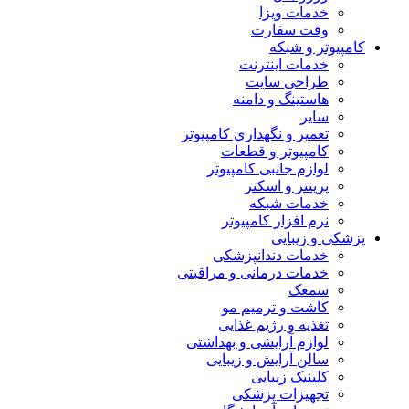
خدمات ویزا
وقت سفارت
کامپیوتر و شبکه
خدمات اینترنت
طراحی سایت
هاستینگ و دامنه
سایر
تعمیر و نگهداری کامپیوتر
کامپیوتر و قطعات
لوازم جانبی کامپیوتر
پرینتر و اسکنر
خدمات شبکه
نرم افزار کامپیوتر
پزشکی و زیبایی
خدمات دندانپزشکی
خدمات درمانی و مراقبتی
سمعک
کاشت و ترمیم مو
تغذیه و رژیم غذایی
لوازم آرایشی و بهداشتی
سالن آرایش و زیبایی
کلینیک زیبایی
تجهیزات پزشکی