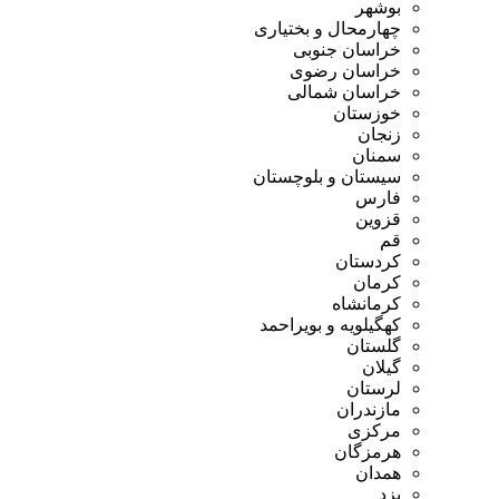
بوشهر
چهارمحال و بختیاری
خراسان جنوبی
خراسان رضوی
خراسان شمالی
خوزستان
زنجان
سمنان
سیستان و بلوچستان
فارس
قزوین
قم
کردستان
کرمان
کرمانشاه
کهگیلویه و بویراحمد
گلستان
گیلان
لرستان
مازندران
مرکزی
هرمزگان
همدان
یزد