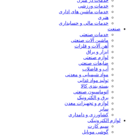
خدمات در منزل
خدمات ورزشی
خدمات ماشین های اداری
هنری
خدمات مالی و حسابداری
صنعت
خدمات صنعتی
ماشین آلات صنعتی
آهن آلات و فلزات
ابزار و یراق
لوازم صنعتی
ضایعات صنعتی
آب و فاضلاب
مواد شیمیایی و معدنی
تولید مواد غذایی
بسته بندی کالا
اتوماسیون صنعتی
برق و الکترونیک
لوازم و تجهیزات معدن
سایر
کشاورزی و دامداری
لوازم الکترونیکی
سیم کارت
گوشی موبایل