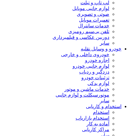
لپ تاپ و تبلت
لوازم جانبی موبایل
صوتی و تصویری
تعمیرات موبایل
خدمات سانترال
تلفن بی‌سیم رومیزی
دوربین عکاسی و فیلمبرداری
سایر
خودرو و وسایل نقلیه
خودروی داخلی و خارجی
اجاره خودرو
لوازم جانبی خودرو
دزدگیر و ردیاب
تزئینات خودرو
لوازم یدکی
خدمات ماشین و موتور
موتورسیکلت و لوازم جانبی
سایر
استخدام و کاریابی
استخدام
استخدام بازاریاب
آماده به کار
مراکز کاریابی
سایر