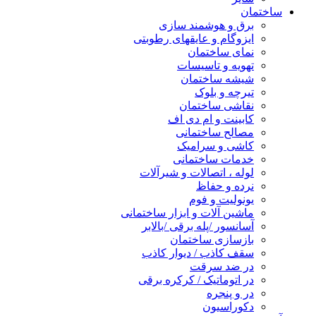
ساختمان
برق و هوشمند سازی
ایزوگام و عایقهای رطوبتی
نمای ساختمان
تهویه و تاسیسات
شیشه ساختمان
تیرچه و بلوک
نقاشی ساختمان
کابینت و ام دی اف
مصالح ساختمانی
کاشی و سرامیک
خدمات ساختمانی
لوله ، اتصالات و شیرآلات
نرده و حفاظ
یونولیت و فوم
ماشین آلات و ابزار ساختمانی
آسانسور /پله برقی /بالابر
بازسازی ساختمان
سقف کاذب / دیوار کاذب
در ضد سرقت
در اتوماتیک / کرکره برقی
در و پنجره
دکوراسیون