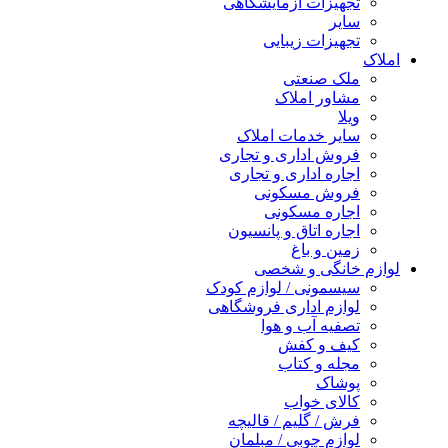
تجهیزات آزمایشگاهی
سایر
تجهیزات زیبایی
املاک
ملک صنعتی
مشاور املاک
ویلا
سایر خدمات املاک
فروش اداری و تجاری
اجاره اداری و تجاری
فروش مسکونی
اجاره مسکونی
اجاره اتاق و پانسیون
زمین و باغ
لوازم خانگی و شخصی
سیسمونی / لوازم کودک
لوازم اداری فروشگاهی
تصفیه آب و هوا
کیف و کفش
مجله و کتاب
پوشاک
کالای خواب
فرش / گلیم / قالیچه
لوازم چوبی / مبلمان