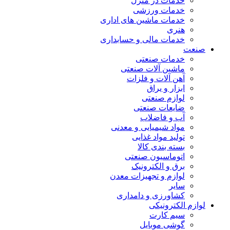
خدمات در منزل
خدمات ورزشی
خدمات ماشین های اداری
هنری
خدمات مالی و حسابداری
صنعت
خدمات صنعتی
ماشین آلات صنعتی
آهن آلات و فلزات
ابزار و یراق
لوازم صنعتی
ضایعات صنعتی
آب و فاضلاب
مواد شیمیایی و معدنی
تولید مواد غذایی
بسته بندی کالا
اتوماسیون صنعتی
برق و الکترونیک
لوازم و تجهیزات معدن
سایر
کشاورزی و دامداری
لوازم الکترونیکی
سیم کارت
گوشی موبایل