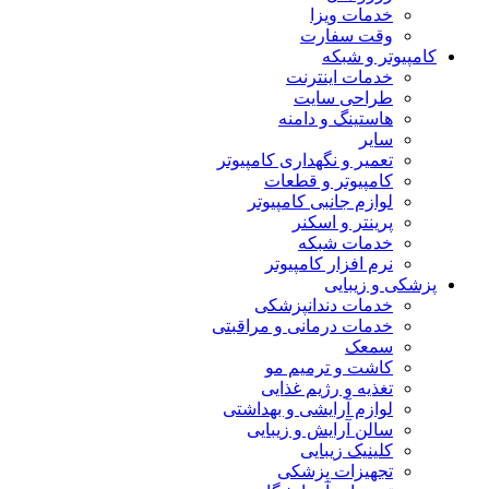
خدمات ویزا
وقت سفارت
کامپیوتر و شبکه
خدمات اینترنت
طراحی سایت
هاستینگ و دامنه
سایر
تعمیر و نگهداری کامپیوتر
کامپیوتر و قطعات
لوازم جانبی کامپیوتر
پرینتر و اسکنر
خدمات شبکه
نرم افزار کامپیوتر
پزشکی و زیبایی
خدمات دندانپزشکی
خدمات درمانی و مراقبتی
سمعک
کاشت و ترمیم مو
تغذیه و رژیم غذایی
لوازم آرایشی و بهداشتی
سالن آرایش و زیبایی
کلینیک زیبایی
تجهیزات پزشکی