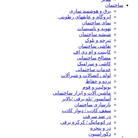
ساختمان
برق و هوشمند سازی
ایزوگام و عایقهای رطوبتی
نمای ساختمان
تهویه و تاسیسات
شیشه ساختمان
تیرچه و بلوک
نقاشی ساختمان
کابینت و ام دی اف
مصالح ساختمانی
کاشی و سرامیک
خدمات ساختمانی
لوله ، اتصالات و شیرآلات
نرده و حفاظ
یونولیت و فوم
ماشین آلات و ابزار ساختمانی
آسانسور /پله برقی /بالابر
بازسازی ساختمان
سقف کاذب / دیوار کاذب
در ضد سرقت
در اتوماتیک / کرکره برقی
در و پنجره
دکوراسیون