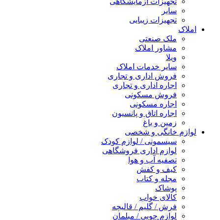
تجهیزات آزمایشگاهی
سایر
تجهیزات زیبایی
املاک
ملک صنعتی
مشاور املاک
ویلا
سایر خدمات املاک
فروش اداری و تجاری
اجاره اداری و تجاری
فروش مسکونی
اجاره مسکونی
اجاره اتاق و پانسیون
زمین و باغ
لوازم خانگی و شخصی
سیسمونی / لوازم کودک
لوازم اداری فروشگاهی
تصفیه آب و هوا
کیف و کفش
مجله و کتاب
پوشاک
کالای خواب
فرش / گلیم / قالیچه
لوازم چوبی / مبلمان