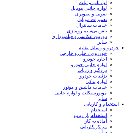
لپ تاپ و تبلت
لوازم جانبی موبایل
صوتی و تصویری
تعمیرات موبایل
خدمات سانترال
تلفن بی‌سیم رومیزی
دوربین عکاسی و فیلمبرداری
سایر
خودرو و وسایل نقلیه
خودروی داخلی و خارجی
اجاره خودرو
لوازم جانبی خودرو
دزدگیر و ردیاب
تزئینات خودرو
لوازم یدکی
خدمات ماشین و موتور
موتورسیکلت و لوازم جانبی
سایر
استخدام و کاریابی
استخدام
استخدام بازاریاب
آماده به کار
مراکز کاریابی
سایر