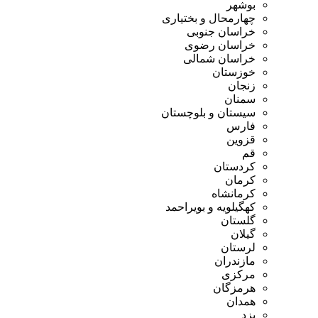
بوشهر
چهارمحال و بختیاری
خراسان جنوبی
خراسان رضوی
خراسان شمالی
خوزستان
زنجان
سمنان
سیستان و بلوچستان
فارس
قزوین
قم
کردستان
کرمان
کرمانشاه
کهگیلویه و بویراحمد
گلستان
گیلان
لرستان
مازندران
مرکزی
هرمزگان
همدان
یزد