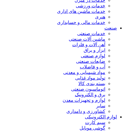
خدمات در منزل
خدمات ورزشی
خدمات ماشین های اداری
هنری
خدمات مالی و حسابداری
صنعت
خدمات صنعتی
ماشین آلات صنعتی
آهن آلات و فلزات
ابزار و یراق
لوازم صنعتی
ضایعات صنعتی
آب و فاضلاب
مواد شیمیایی و معدنی
تولید مواد غذایی
بسته بندی کالا
اتوماسیون صنعتی
برق و الکترونیک
لوازم و تجهیزات معدن
سایر
کشاورزی و دامداری
لوازم الکترونیکی
سیم کارت
گوشی موبایل