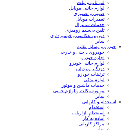
لپ تاپ و تبلت
لوازم جانبی موبایل
صوتی و تصویری
تعمیرات موبایل
خدمات سانترال
تلفن بی‌سیم رومیزی
دوربین عکاسی و فیلمبرداری
سایر
خودرو و وسایل نقلیه
خودروی داخلی و خارجی
اجاره خودرو
لوازم جانبی خودرو
دزدگیر و ردیاب
تزئینات خودرو
لوازم یدکی
خدمات ماشین و موتور
موتورسیکلت و لوازم جانبی
سایر
استخدام و کاریابی
استخدام
استخدام بازاریاب
آماده به کار
مراکز کاریابی
سایر