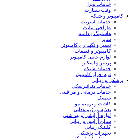
خدمات ویزا
وقت سفارت
کامپیوتر و شبکه
خدمات اینترنت
طراحی سایت
هاستینگ و دامنه
سایر
تعمیر و نگهداری کامپیوتر
کامپیوتر و قطعات
لوازم جانبی کامپیوتر
پرینتر و اسکنر
خدمات شبکه
نرم افزار کامپیوتر
پزشکی و زیبایی
خدمات دندانپزشکی
خدمات درمانی و مراقبتی
سمعک
کاشت و ترمیم مو
تغذیه و رژیم غذایی
لوازم آرایشی و بهداشتی
سالن آرایش و زیبایی
کلینیک زیبایی
تجهیزات پزشکی