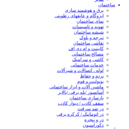
ساختمان
برق و هوشمند سازی
ایزوگام و عایقهای رطوبتی
نمای ساختمان
تهویه و تاسیسات
شیشه ساختمان
تیرچه و بلوک
نقاشی ساختمان
کابینت و ام دی اف
مصالح ساختمانی
کاشی و سرامیک
خدمات ساختمانی
لوله ، اتصالات و شیرآلات
نرده و حفاظ
یونولیت و فوم
ماشین آلات و ابزار ساختمانی
آسانسور /پله برقی /بالابر
بازسازی ساختمان
سقف کاذب / دیوار کاذب
در ضد سرقت
در اتوماتیک / کرکره برقی
در و پنجره
دکوراسیون