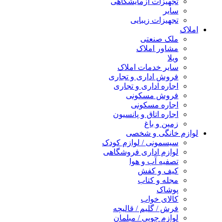
تجهیزات آزمایشگاهی
سایر
تجهیزات زیبایی
املاک
ملک صنعتی
مشاور املاک
ویلا
سایر خدمات املاک
فروش اداری و تجاری
اجاره اداری و تجاری
فروش مسکونی
اجاره مسکونی
اجاره اتاق و پانسیون
زمین و باغ
لوازم خانگی و شخصی
سیسمونی / لوازم کودک
لوازم اداری فروشگاهی
تصفیه آب و هوا
کیف و کفش
مجله و کتاب
پوشاک
کالای خواب
فرش / گلیم / قالیچه
لوازم چوبی / مبلمان