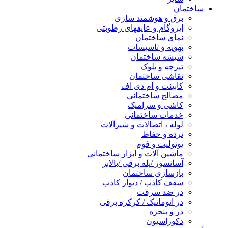
ساختمان
برق و هوشمند سازی
ایزوگام و عایقهای رطوبتی
نمای ساختمان
تهویه و تاسیسات
شیشه ساختمان
تیرچه و بلوک
نقاشی ساختمان
کابینت و ام دی اف
مصالح ساختمانی
کاشی و سرامیک
خدمات ساختمانی
لوله ، اتصالات و شیرآلات
نرده و حفاظ
یونولیت و فوم
ماشین آلات و ابزار ساختمانی
آسانسور /پله برقی /بالابر
بازسازی ساختمان
سقف کاذب / دیوار کاذب
در ضد سرقت
در اتوماتیک / کرکره برقی
در و پنجره
دکوراسیون