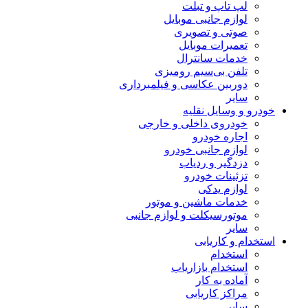
لپ تاپ و تبلت
لوازم جانبی موبایل
صوتی و تصویری
تعمیرات موبایل
خدمات سانترال
تلفن بی‌سیم رومیزی
دوربین عکاسی و فیلمبرداری
سایر
خودرو و وسایل نقلیه
خودروی داخلی و خارجی
اجاره خودرو
لوازم جانبی خودرو
دزدگیر و ردیاب
تزئینات خودرو
لوازم یدکی
خدمات ماشین و موتور
موتورسیکلت و لوازم جانبی
سایر
استخدام و کاریابی
استخدام
استخدام بازاریاب
آماده به کار
مراکز کاریابی
سایر