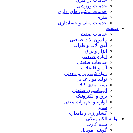
خدمات در منزل
خدمات ورزشی
خدمات ماشین های اداری
هنری
خدمات مالی و حسابداری
صنعت
خدمات صنعتی
ماشین آلات صنعتی
آهن آلات و فلزات
ابزار و یراق
لوازم صنعتی
ضایعات صنعتی
آب و فاضلاب
مواد شیمیایی و معدنی
تولید مواد غذایی
بسته بندی کالا
اتوماسیون صنعتی
برق و الکترونیک
لوازم و تجهیزات معدن
سایر
کشاورزی و دامداری
لوازم الکترونیکی
سیم کارت
گوشی موبایل