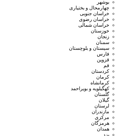
بوشهر
چهارمحال و بختیاری
خراسان جنوبی
خراسان رضوی
خراسان شمالی
خوزستان
زنجان
سمنان
سیستان و بلوچستان
فارس
قزوین
قم
کردستان
کرمان
کرمانشاه
کهگیلویه و بویراحمد
گلستان
گیلان
لرستان
مازندران
مرکزی
هرمزگان
همدان
یزد