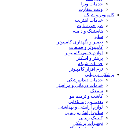
خدمات ویزا
وقت سفارت
کامپیوتر و شبکه
خدمات اینترنت
طراحی سایت
هاستینگ و دامنه
سایر
تعمیر و نگهداری کامپیوتر
کامپیوتر و قطعات
لوازم جانبی کامپیوتر
پرینتر و اسکنر
خدمات شبکه
نرم افزار کامپیوتر
پزشکی و زیبایی
خدمات دندانپزشکی
خدمات درمانی و مراقبتی
سمعک
کاشت و ترمیم مو
تغذیه و رژیم غذایی
لوازم آرایشی و بهداشتی
سالن آرایش و زیبایی
کلینیک زیبایی
تجهیزات پزشکی