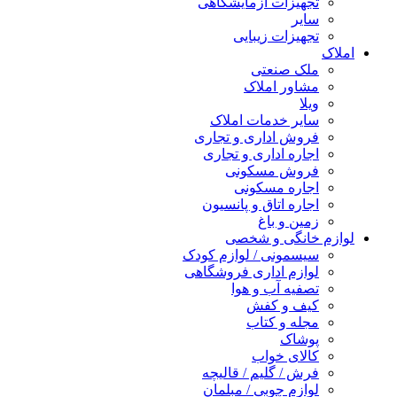
تجهیزات آزمایشگاهی
سایر
تجهیزات زیبایی
املاک
ملک صنعتی
مشاور املاک
ویلا
سایر خدمات املاک
فروش اداری و تجاری
اجاره اداری و تجاری
فروش مسکونی
اجاره مسکونی
اجاره اتاق و پانسیون
زمین و باغ
لوازم خانگی و شخصی
سیسمونی / لوازم کودک
لوازم اداری فروشگاهی
تصفیه آب و هوا
کیف و کفش
مجله و کتاب
پوشاک
کالای خواب
فرش / گلیم / قالیچه
لوازم چوبی / مبلمان