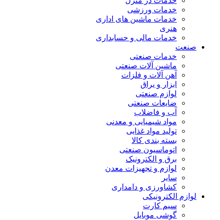
خدمات در منزل
خدمات ورزشی
خدمات ماشین های اداری
هنری
خدمات مالی و حسابداری
صنعت
خدمات صنعتی
ماشین آلات صنعتی
آهن آلات و فلزات
ابزار و یراق
لوازم صنعتی
ضایعات صنعتی
آب و فاضلاب
مواد شیمیایی و معدنی
تولید مواد غذایی
بسته بندی کالا
اتوماسیون صنعتی
برق و الکترونیک
لوازم و تجهیزات معدن
سایر
کشاورزی و دامداری
لوازم الکترونیکی
سیم کارت
گوشی موبایل