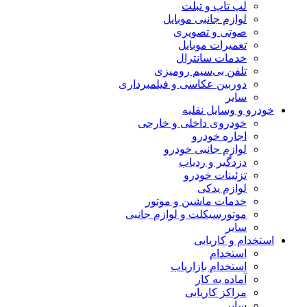
لپ تاپ و تبلت
لوازم جانبی موبایل
صوتی و تصویری
تعمیرات موبایل
خدمات سانترال
تلفن بی‌سیم رومیزی
دوربین عکاسی و فیلمبرداری
سایر
خودرو و وسایل نقلیه
خودروی داخلی و خارجی
اجاره خودرو
لوازم جانبی خودرو
دزدگیر و ردیاب
تزئینات خودرو
لوازم یدکی
خدمات ماشین و موتور
موتورسیکلت و لوازم جانبی
سایر
استخدام و کاریابی
استخدام
استخدام بازاریاب
آماده به کار
مراکز کاریابی
سایر