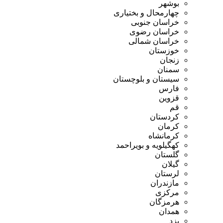
بوشهر
چهارمحال و بختیاری
خراسان جنوبی
خراسان رضوی
خراسان شمالی
خوزستان
زنجان
سمنان
سیستان و بلوچستان
فارس
قزوین
قم
کردستان
کرمان
کرمانشاه
کهگیلویه و بویراحمد
گلستان
گیلان
لرستان
مازندران
مرکزی
هرمزگان
همدان
یزد