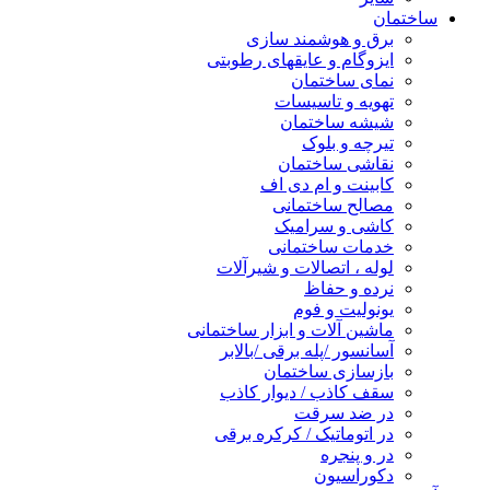
ساختمان
برق و هوشمند سازی
ایزوگام و عایقهای رطوبتی
نمای ساختمان
تهویه و تاسیسات
شیشه ساختمان
تیرچه و بلوک
نقاشی ساختمان
کابینت و ام دی اف
مصالح ساختمانی
کاشی و سرامیک
خدمات ساختمانی
لوله ، اتصالات و شیرآلات
نرده و حفاظ
یونولیت و فوم
ماشین آلات و ابزار ساختمانی
آسانسور /پله برقی /بالابر
بازسازی ساختمان
سقف کاذب / دیوار کاذب
در ضد سرقت
در اتوماتیک / کرکره برقی
در و پنجره
دکوراسیون