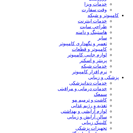
خدمات ویزا
وقت سفارت
کامپیوتر و شبکه
خدمات اینترنت
طراحی سایت
هاستینگ و دامنه
سایر
تعمیر و نگهداری کامپیوتر
کامپیوتر و قطعات
لوازم جانبی کامپیوتر
پرینتر و اسکنر
خدمات شبکه
نرم افزار کامپیوتر
پزشکی و زیبایی
خدمات دندانپزشکی
خدمات درمانی و مراقبتی
سمعک
کاشت و ترمیم مو
تغذیه و رژیم غذایی
لوازم آرایشی و بهداشتی
سالن آرایش و زیبایی
کلینیک زیبایی
تجهیزات پزشکی