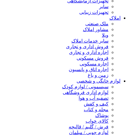
تجهیزات آزمایشگاهی
سایر
تجهیزات زیبایی
املاک
ملک صنعتی
مشاور املاک
ویلا
سایر خدمات املاک
فروش اداری و تجاری
اجاره اداری و تجاری
فروش مسکونی
اجاره مسکونی
اجاره اتاق و پانسیون
زمین و باغ
لوازم خانگی و شخصی
سیسمونی / لوازم کودک
لوازم اداری فروشگاهی
تصفیه آب و هوا
کیف و کفش
مجله و کتاب
پوشاک
کالای خواب
فرش / گلیم / قالیچه
لوازم چوبی / مبلمان