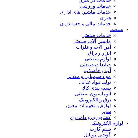
خدمات در منزل
خدمات ورزشی
خدمات ماشین های اداری
هنری
خدمات مالی و حسابداری
صنعت
خدمات صنعتی
ماشین آلات صنعتی
آهن آلات و فلزات
ابزار و یراق
لوازم صنعتی
ضایعات صنعتی
آب و فاضلاب
مواد شیمیایی و معدنی
تولید مواد غذایی
بسته بندی کالا
اتوماسیون صنعتی
برق و الکترونیک
لوازم و تجهیزات معدن
سایر
کشاورزی و دامداری
لوازم الکترونیکی
سیم کارت
گوشی موبایل