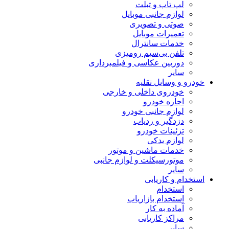
لپ تاپ و تبلت
لوازم جانبی موبایل
صوتی و تصویری
تعمیرات موبایل
خدمات سانترال
تلفن بی‌سیم رومیزی
دوربین عکاسی و فیلمبرداری
سایر
خودرو و وسایل نقلیه
خودروی داخلی و خارجی
اجاره خودرو
لوازم جانبی خودرو
دزدگیر و ردیاب
تزئینات خودرو
لوازم یدکی
خدمات ماشین و موتور
موتورسیکلت و لوازم جانبی
سایر
استخدام و کاریابی
استخدام
استخدام بازاریاب
آماده به کار
مراکز کاریابی
سایر