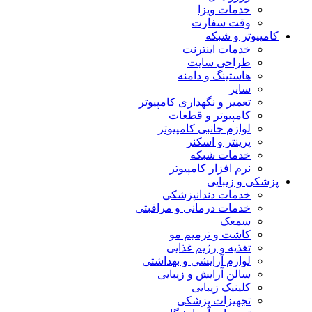
خدمات ویزا
وقت سفارت
کامپیوتر و شبکه
خدمات اینترنت
طراحی سایت
هاستینگ و دامنه
سایر
تعمیر و نگهداری کامپیوتر
کامپیوتر و قطعات
لوازم جانبی کامپیوتر
پرینتر و اسکنر
خدمات شبکه
نرم افزار کامپیوتر
پزشکی و زیبایی
خدمات دندانپزشکی
خدمات درمانی و مراقبتی
سمعک
کاشت و ترمیم مو
تغذیه و رژیم غذایی
لوازم آرایشی و بهداشتی
سالن آرایش و زیبایی
کلینیک زیبایی
تجهیزات پزشکی