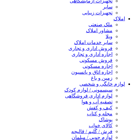
تجهیزات آزمایشگاهی
سایر
تجهیزات زیبایی
املاک
ملک صنعتی
مشاور املاک
ویلا
سایر خدمات املاک
فروش اداری و تجاری
اجاره اداری و تجاری
فروش مسکونی
اجاره مسکونی
اجاره اتاق و پانسیون
زمین و باغ
لوازم خانگی و شخصی
سیسمونی / لوازم کودک
لوازم اداری فروشگاهی
تصفیه آب و هوا
کیف و کفش
مجله و کتاب
پوشاک
کالای خواب
فرش / گلیم / قالیچه
لوازم چوبی / مبلمان