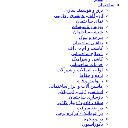
ساختمان
برق و هوشمند سازی
ایزوگام و عایقهای رطوبتی
نمای ساختمان
تهویه و تاسیسات
شیشه ساختمان
تیرچه و بلوک
نقاشی ساختمان
کابینت و ام دی اف
مصالح ساختمانی
کاشی و سرامیک
خدمات ساختمانی
لوله ، اتصالات و شیرآلات
نرده و حفاظ
یونولیت و فوم
ماشین آلات و ابزار ساختمانی
آسانسور /پله برقی /بالابر
بازسازی ساختمان
سقف کاذب / دیوار کاذب
در ضد سرقت
در اتوماتیک / کرکره برقی
در و پنجره
دکوراسیون