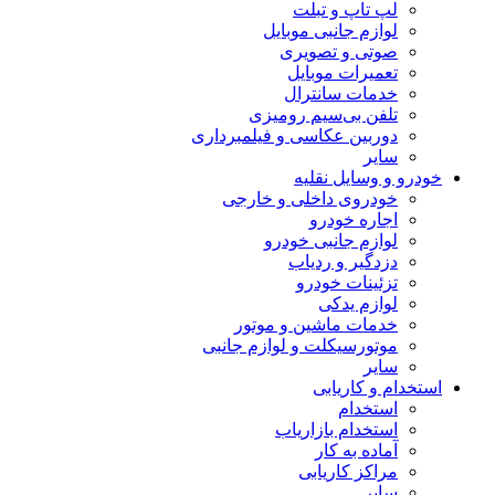
لپ تاپ و تبلت
لوازم جانبی موبایل
صوتی و تصویری
تعمیرات موبایل
خدمات سانترال
تلفن بی‌سیم رومیزی
دوربین عکاسی و فیلمبرداری
سایر
خودرو و وسایل نقلیه
خودروی داخلی و خارجی
اجاره خودرو
لوازم جانبی خودرو
دزدگیر و ردیاب
تزئینات خودرو
لوازم یدکی
خدمات ماشین و موتور
موتورسیکلت و لوازم جانبی
سایر
استخدام و کاریابی
استخدام
استخدام بازاریاب
آماده به کار
مراکز کاریابی
سایر