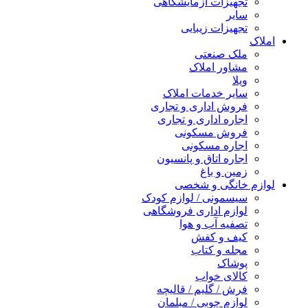
تجهیزات آزمایشگاهی
سایر
تجهیزات زیبایی
املاک
ملک صنعتی
مشاور املاک
ویلا
سایر خدمات املاک
فروش اداری و تجاری
اجاره اداری و تجاری
فروش مسکونی
اجاره مسکونی
اجاره اتاق و پانسیون
زمین و باغ
لوازم خانگی و شخصی
سیسمونی / لوازم کودک
لوازم اداری فروشگاهی
تصفیه آب و هوا
کیف و کفش
مجله و کتاب
پوشاک
کالای خواب
فرش / گلیم / قالیچه
لوازم چوبی / مبلمان