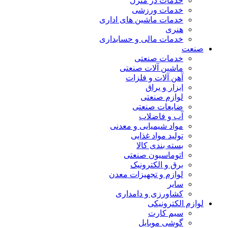
خدمات در منزل
خدمات ورزشی
خدمات ماشین های اداری
هنری
خدمات مالی و حسابداری
صنعت
خدمات صنعتی
ماشین آلات صنعتی
آهن آلات و فلزات
ابزار و یراق
لوازم صنعتی
ضایعات صنعتی
آب و فاضلاب
مواد شیمیایی و معدنی
تولید مواد غذایی
بسته بندی کالا
اتوماسیون صنعتی
برق و الکترونیک
لوازم و تجهیزات معدن
سایر
کشاورزی و دامداری
لوازم الکترونیکی
سیم کارت
گوشی موبایل