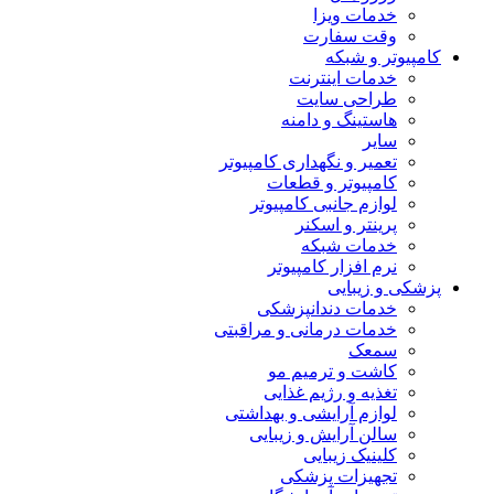
خدمات ویزا
وقت سفارت
کامپیوتر و شبکه
خدمات اینترنت
طراحی سایت
هاستینگ و دامنه
سایر
تعمیر و نگهداری کامپیوتر
کامپیوتر و قطعات
لوازم جانبی کامپیوتر
پرینتر و اسکنر
خدمات شبکه
نرم افزار کامپیوتر
پزشکی و زیبایی
خدمات دندانپزشکی
خدمات درمانی و مراقبتی
سمعک
کاشت و ترمیم مو
تغذیه و رژیم غذایی
لوازم آرایشی و بهداشتی
سالن آرایش و زیبایی
کلینیک زیبایی
تجهیزات پزشکی