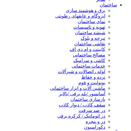
ساختمان
برق و هوشمند سازی
ایزوگام و عایقهای رطوبتی
نمای ساختمان
تهویه و تاسیسات
شیشه ساختمان
تیرچه و بلوک
نقاشی ساختمان
کابینت و ام دی اف
مصالح ساختمانی
کاشی و سرامیک
خدمات ساختمانی
لوله ، اتصالات و شیرآلات
نرده و حفاظ
یونولیت و فوم
ماشین آلات و ابزار ساختمانی
آسانسور /پله برقی /بالابر
بازسازی ساختمان
سقف کاذب / دیوار کاذب
در ضد سرقت
در اتوماتیک / کرکره برقی
در و پنجره
دکوراسیون