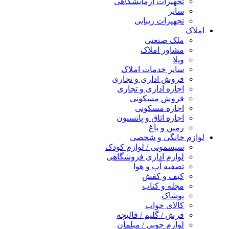
تجهیزات آزمایشگاهی
سایر
تجهیزات زیبایی
املاک
ملک صنعتی
مشاور املاک
ویلا
سایر خدمات املاک
فروش اداری و تجاری
اجاره اداری و تجاری
فروش مسکونی
اجاره مسکونی
اجاره اتاق و پانسیون
زمین و باغ
لوازم خانگی و شخصی
سیسمونی / لوازم کودک
لوازم اداری فروشگاهی
تصفیه آب و هوا
کیف و کفش
مجله و کتاب
پوشاک
کالای خواب
فرش / گلیم / قالیچه
لوازم چوبی / مبلمان