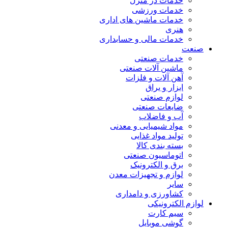
خدمات در منزل
خدمات ورزشی
خدمات ماشین های اداری
هنری
خدمات مالی و حسابداری
صنعت
خدمات صنعتی
ماشین آلات صنعتی
آهن آلات و فلزات
ابزار و یراق
لوازم صنعتی
ضایعات صنعتی
آب و فاضلاب
مواد شیمیایی و معدنی
تولید مواد غذایی
بسته بندی کالا
اتوماسیون صنعتی
برق و الکترونیک
لوازم و تجهیزات معدن
سایر
کشاورزی و دامداری
لوازم الکترونیکی
سیم کارت
گوشی موبایل