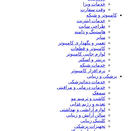
خدمات ویزا
وقت سفارت
کامپیوتر و شبکه
خدمات اینترنت
طراحی سایت
هاستینگ و دامنه
سایر
تعمیر و نگهداری کامپیوتر
کامپیوتر و قطعات
لوازم جانبی کامپیوتر
پرینتر و اسکنر
خدمات شبکه
نرم افزار کامپیوتر
پزشکی و زیبایی
خدمات دندانپزشکی
خدمات درمانی و مراقبتی
سمعک
کاشت و ترمیم مو
تغذیه و رژیم غذایی
لوازم آرایشی و بهداشتی
سالن آرایش و زیبایی
کلینیک زیبایی
تجهیزات پزشکی