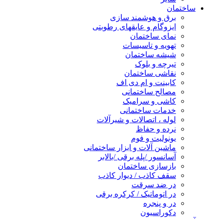
ساختمان
برق و هوشمند سازی
ایزوگام و عایقهای رطوبتی
نمای ساختمان
تهویه و تاسیسات
شیشه ساختمان
تیرچه و بلوک
نقاشی ساختمان
کابینت و ام دی اف
مصالح ساختمانی
کاشی و سرامیک
خدمات ساختمانی
لوله ، اتصالات و شیرآلات
نرده و حفاظ
یونولیت و فوم
ماشین آلات و ابزار ساختمانی
آسانسور /پله برقی /بالابر
بازسازی ساختمان
سقف کاذب / دیوار کاذب
در ضد سرقت
در اتوماتیک / کرکره برقی
در و پنجره
دکوراسیون