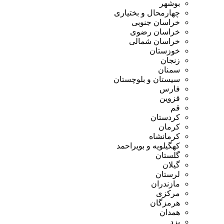
بوشهر
چهارمحال و بختیاری
خراسان جنوبی
خراسان رضوی
خراسان شمالی
خوزستان
زنجان
سمنان
سیستان و بلوچستان
فارس
قزوین
قم
کردستان
کرمان
کرمانشاه
کهگیلویه و بویراحمد
گلستان
گیلان
لرستان
مازندران
مرکزی
هرمزگان
همدان
یزد