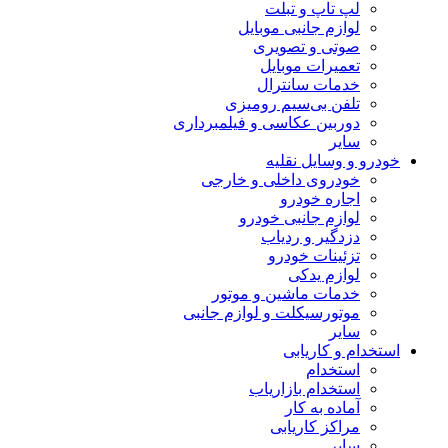
لپ تاپ و تبلت
لوازم جانبی موبایل
صوتی و تصویری
تعمیرات موبایل
خدمات سانترال
تلفن بی‌سیم رومیزی
دوربین عکاسی و فیلمبرداری
سایر
خودرو و وسایل نقلیه
خودروی داخلی و خارجی
اجاره خودرو
لوازم جانبی خودرو
دزدگیر و ردیاب
تزئینات خودرو
لوازم یدکی
خدمات ماشین و موتور
موتورسیکلت و لوازم جانبی
سایر
استخدام و کاریابی
استخدام
استخدام بازاریاب
آماده به کار
مراکز کاریابی
سایر