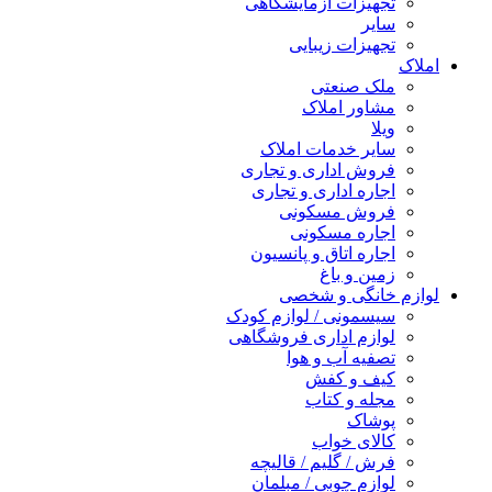
تجهیزات آزمایشگاهی
سایر
تجهیزات زیبایی
املاک
ملک صنعتی
مشاور املاک
ویلا
سایر خدمات املاک
فروش اداری و تجاری
اجاره اداری و تجاری
فروش مسکونی
اجاره مسکونی
اجاره اتاق و پانسیون
زمین و باغ
لوازم خانگی و شخصی
سیسمونی / لوازم کودک
لوازم اداری فروشگاهی
تصفیه آب و هوا
کیف و کفش
مجله و کتاب
پوشاک
کالای خواب
فرش / گلیم / قالیچه
لوازم چوبی / مبلمان