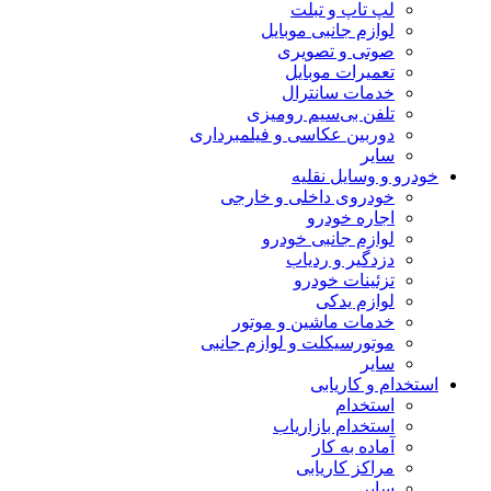
لپ تاپ و تبلت
لوازم جانبی موبایل
صوتی و تصویری
تعمیرات موبایل
خدمات سانترال
تلفن بی‌سیم رومیزی
دوربین عکاسی و فیلمبرداری
سایر
خودرو و وسایل نقلیه
خودروی داخلی و خارجی
اجاره خودرو
لوازم جانبی خودرو
دزدگیر و ردیاب
تزئینات خودرو
لوازم یدکی
خدمات ماشین و موتور
موتورسیکلت و لوازم جانبی
سایر
استخدام و کاریابی
استخدام
استخدام بازاریاب
آماده به کار
مراکز کاریابی
سایر