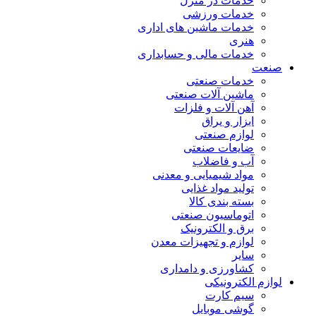
خدمات در منزل
خدمات ورزشی
خدمات ماشین های اداری
هنری
خدمات مالی و حسابداری
صنعت
خدمات صنعتی
ماشین آلات صنعتی
آهن آلات و فلزات
ابزار و یراق
لوازم صنعتی
ضایعات صنعتی
آب و فاضلاب
مواد شیمیایی و معدنی
تولید مواد غذایی
بسته بندی کالا
اتوماسیون صنعتی
برق و الکترونیک
لوازم و تجهیزات معدن
سایر
کشاورزی و دامداری
لوازم الکترونیکی
سیم کارت
گوشی موبایل