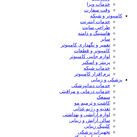
خدمات ویزا
وقت سفارت
کامپیوتر و شبکه
خدمات اینترنت
طراحی سایت
هاستینگ و دامنه
سایر
تعمیر و نگهداری کامپیوتر
کامپیوتر و قطعات
لوازم جانبی کامپیوتر
پرینتر و اسکنر
خدمات شبکه
نرم افزار کامپیوتر
پزشکی و زیبایی
خدمات دندانپزشکی
خدمات درمانی و مراقبتی
سمعک
کاشت و ترمیم مو
تغذیه و رژیم غذایی
لوازم آرایشی و بهداشتی
سالن آرایش و زیبایی
کلینیک زیبایی
تجهیزات پزشکی