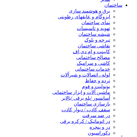
ساختمان
برق و هوشمند سازی
ایزوگام و عایقهای رطوبتی
نمای ساختمان
تهویه و تاسیسات
شیشه ساختمان
تیرچه و بلوک
نقاشی ساختمان
کابینت و ام دی اف
مصالح ساختمانی
کاشی و سرامیک
خدمات ساختمانی
لوله ، اتصالات و شیرآلات
نرده و حفاظ
یونولیت و فوم
ماشین آلات و ابزار ساختمانی
آسانسور /پله برقی /بالابر
بازسازی ساختمان
سقف کاذب / دیوار کاذب
در ضد سرقت
در اتوماتیک / کرکره برقی
در و پنجره
دکوراسیون