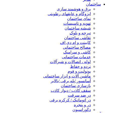
ساختمان
برق و هوشمند سازی
ایزوگام و عایقهای رطوبتی
نمای ساختمان
تهویه و تاسیسات
شیشه ساختمان
تیرچه و بلوک
نقاشی ساختمان
کابینت و ام دی اف
مصالح ساختمانی
کاشی و سرامیک
خدمات ساختمانی
لوله ، اتصالات و شیرآلات
نرده و حفاظ
یونولیت و فوم
ماشین آلات و ابزار ساختمانی
آسانسور /پله برقی /بالابر
بازسازی ساختمان
سقف کاذب / دیوار کاذب
در ضد سرقت
در اتوماتیک / کرکره برقی
در و پنجره
دکوراسیون