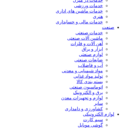
خدمات در منزل
خدمات ورزشی
خدمات ماشین های اداری
هنری
خدمات مالی و حسابداری
صنعت
خدمات صنعتی
ماشین آلات صنعتی
آهن آلات و فلزات
ابزار و یراق
لوازم صنعتی
ضایعات صنعتی
آب و فاضلاب
مواد شیمیایی و معدنی
تولید مواد غذایی
بسته بندی کالا
اتوماسیون صنعتی
برق و الکترونیک
لوازم و تجهیزات معدن
سایر
کشاورزی و دامداری
لوازم الکترونیکی
سیم کارت
گوشی موبایل