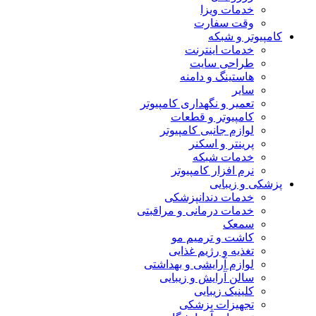
خدمات ویزا
وقت سفارت
کامپیوتر و شبکه
خدمات اینترنت
طراحی سایت
هاستینگ و دامنه
سایر
تعمیر و نگهداری کامپیوتر
کامپیوتر و قطعات
لوازم جانبی کامپیوتر
پرینتر و اسکنر
خدمات شبکه
نرم افزار کامپیوتر
پزشکی و زیبایی
خدمات دندانپزشکی
خدمات درمانی و مراقبتی
سمعک
کاشت و ترمیم مو
تغذیه و رژیم غذایی
لوازم آرایشی و بهداشتی
سالن آرایش و زیبایی
کلینیک زیبایی
تجهیزات پزشکی