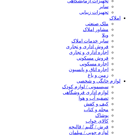
تجهیزات آزمایشگاهی
سایر
تجهیزات زیبایی
املاک
ملک صنعتی
مشاور املاک
ویلا
سایر خدمات املاک
فروش اداری و تجاری
اجاره اداری و تجاری
فروش مسکونی
اجاره مسکونی
اجاره اتاق و پانسیون
زمین و باغ
لوازم خانگی و شخصی
سیسمونی / لوازم کودک
لوازم اداری فروشگاهی
تصفیه آب و هوا
کیف و کفش
مجله و کتاب
پوشاک
کالای خواب
فرش / گلیم / قالیچه
لوازم چوبی / مبلمان