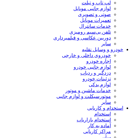
لپ تاپ و تبلت
لوازم جانبی موبایل
صوتی و تصویری
تعمیرات موبایل
خدمات سانترال
تلفن بی‌سیم رومیزی
دوربین عکاسی و فیلمبرداری
سایر
خودرو و وسایل نقلیه
خودروی داخلی و خارجی
اجاره خودرو
لوازم جانبی خودرو
دزدگیر و ردیاب
تزئینات خودرو
لوازم یدکی
خدمات ماشین و موتور
موتورسیکلت و لوازم جانبی
سایر
استخدام و کاریابی
استخدام
استخدام بازاریاب
آماده به کار
مراکز کاریابی
سایر