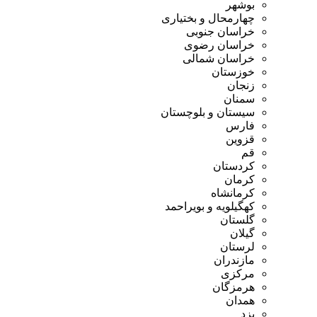
بوشهر
چهارمحال و بختیاری
خراسان جنوبی
خراسان رضوی
خراسان شمالی
خوزستان
زنجان
سمنان
سیستان و بلوچستان
فارس
قزوین
قم
کردستان
کرمان
کرمانشاه
کهگیلویه و بویراحمد
گلستان
گیلان
لرستان
مازندران
مرکزی
هرمزگان
همدان
یزد