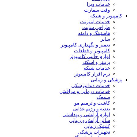
خدمات ویزا
وقت سفارت
کامپیوتر و شبکه
خدمات اینترنت
طراحی سایت
هاستینگ و دامنه
سایر
تعمیر و نگهداری کامپیوتر
کامپیوتر و قطعات
لوازم جانبی کامپیوتر
پرینتر و اسکنر
خدمات شبکه
نرم افزار کامپیوتر
پزشکی و زیبایی
خدمات دندانپزشکی
خدمات درمانی و مراقبتی
سمعک
کاشت و ترمیم مو
تغذیه و رژیم غذایی
لوازم آرایشی و بهداشتی
سالن آرایش و زیبایی
کلینیک زیبایی
تجهیزات پزشکی