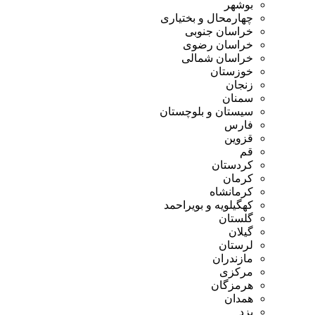
بوشهر
چهارمحال و بختیاری
خراسان جنوبی
خراسان رضوی
خراسان شمالی
خوزستان
زنجان
سمنان
سیستان و بلوچستان
فارس
قزوین
قم
کردستان
کرمان
کرمانشاه
کهگیلویه و بویراحمد
گلستان
گیلان
لرستان
مازندران
مرکزی
هرمزگان
همدان
یزد