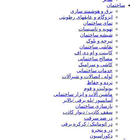
ساختمان
برق و هوشمند سازی
ایزوگام و عایقهای رطوبتی
نمای ساختمان
تهویه و تاسیسات
شیشه ساختمان
تیرچه و بلوک
نقاشی ساختمان
کابینت و ام دی اف
مصالح ساختمانی
کاشی و سرامیک
خدمات ساختمانی
لوله ، اتصالات و شیرآلات
نرده و حفاظ
یونولیت و فوم
ماشین آلات و ابزار ساختمانی
آسانسور /پله برقی /بالابر
بازسازی ساختمان
سقف کاذب / دیوار کاذب
در ضد سرقت
در اتوماتیک / کرکره برقی
در و پنجره
دکوراسیون