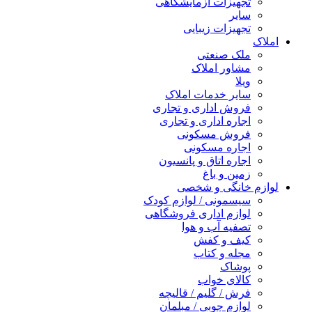
تجهیزات آزمایشگاهی
سایر
تجهیزات زیبایی
املاک
ملک صنعتی
مشاور املاک
ویلا
سایر خدمات املاک
فروش اداری و تجاری
اجاره اداری و تجاری
فروش مسکونی
اجاره مسکونی
اجاره اتاق و پانسیون
زمین و باغ
لوازم خانگی و شخصی
سیسمونی / لوازم کودک
لوازم اداری فروشگاهی
تصفیه آب و هوا
کیف و کفش
مجله و کتاب
پوشاک
کالای خواب
فرش / گلیم / قالیچه
لوازم چوبی / مبلمان