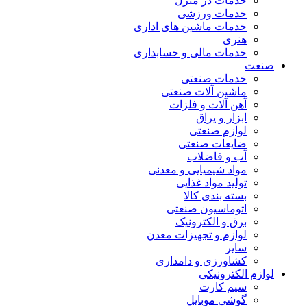
خدمات در منزل
خدمات ورزشی
خدمات ماشین های اداری
هنری
خدمات مالی و حسابداری
صنعت
خدمات صنعتی
ماشین آلات صنعتی
آهن آلات و فلزات
ابزار و یراق
لوازم صنعتی
ضایعات صنعتی
آب و فاضلاب
مواد شیمیایی و معدنی
تولید مواد غذایی
بسته بندی کالا
اتوماسیون صنعتی
برق و الکترونیک
لوازم و تجهیزات معدن
سایر
کشاورزی و دامداری
لوازم الکترونیکی
سیم کارت
گوشی موبایل