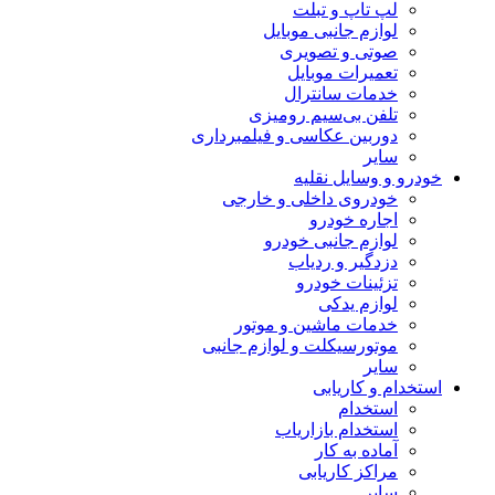
لپ تاپ و تبلت
لوازم جانبی موبایل
صوتی و تصویری
تعمیرات موبایل
خدمات سانترال
تلفن بی‌سیم رومیزی
دوربین عکاسی و فیلمبرداری
سایر
خودرو و وسایل نقلیه
خودروی داخلی و خارجی
اجاره خودرو
لوازم جانبی خودرو
دزدگیر و ردیاب
تزئینات خودرو
لوازم یدکی
خدمات ماشین و موتور
موتورسیکلت و لوازم جانبی
سایر
استخدام و کاریابی
استخدام
استخدام بازاریاب
آماده به کار
مراکز کاریابی
سایر