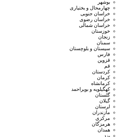
بوشهر
چهارمحال و بختیاری
خراسان جنوبی
خراسان رضوی
خراسان شمالی
خوزستان
زنجان
سمنان
سیستان و بلوچستان
فارس
قزوین
قم
کردستان
کرمان
کرمانشاه
کهگیلویه و بویراحمد
گلستان
گیلان
لرستان
مازندران
مرکزی
هرمزگان
همدان
یزد