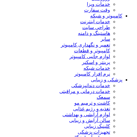
خدمات ویزا
وقت سفارت
کامپیوتر و شبکه
خدمات اینترنت
طراحی سایت
هاستینگ و دامنه
سایر
تعمیر و نگهداری کامپیوتر
کامپیوتر و قطعات
لوازم جانبی کامپیوتر
پرینتر و اسکنر
خدمات شبکه
نرم افزار کامپیوتر
پزشکی و زیبایی
خدمات دندانپزشکی
خدمات درمانی و مراقبتی
سمعک
کاشت و ترمیم مو
تغذیه و رژیم غذایی
لوازم آرایشی و بهداشتی
سالن آرایش و زیبایی
کلینیک زیبایی
تجهیزات پزشکی