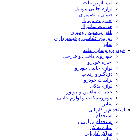
لپ تاپ و تبلت
لوازم جانبی موبایل
صوتی و تصویری
تعمیرات موبایل
خدمات سانترال
تلفن بی‌سیم رومیزی
دوربین عکاسی و فیلمبرداری
سایر
خودرو و وسایل نقلیه
خودروی داخلی و خارجی
اجاره خودرو
لوازم جانبی خودرو
دزدگیر و ردیاب
تزئینات خودرو
لوازم یدکی
خدمات ماشین و موتور
موتورسیکلت و لوازم جانبی
سایر
استخدام و کاریابی
استخدام
استخدام بازاریاب
آماده به کار
مراکز کاریابی
سایر