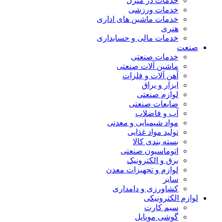
خدمات در منزل
خدمات ورزشی
خدمات ماشین های اداری
هنری
خدمات مالی و حسابداری
صنعت
خدمات صنعتی
ماشین آلات صنعتی
آهن آلات و فلزات
ابزار و یراق
لوازم صنعتی
ضایعات صنعتی
آب و فاضلاب
مواد شیمیایی و معدنی
تولید مواد غذایی
بسته بندی کالا
اتوماسیون صنعتی
برق و الکترونیک
لوازم و تجهیزات معدن
سایر
کشاورزی و دامداری
لوازم الکترونیکی
سیم کارت
گوشی موبایل