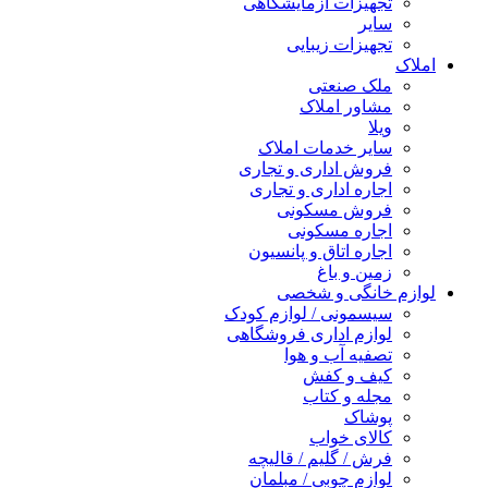
تجهیزات آزمایشگاهی
سایر
تجهیزات زیبایی
املاک
ملک صنعتی
مشاور املاک
ویلا
سایر خدمات املاک
فروش اداری و تجاری
اجاره اداری و تجاری
فروش مسکونی
اجاره مسکونی
اجاره اتاق و پانسیون
زمین و باغ
لوازم خانگی و شخصی
سیسمونی / لوازم کودک
لوازم اداری فروشگاهی
تصفیه آب و هوا
کیف و کفش
مجله و کتاب
پوشاک
کالای خواب
فرش / گلیم / قالیچه
لوازم چوبی / مبلمان