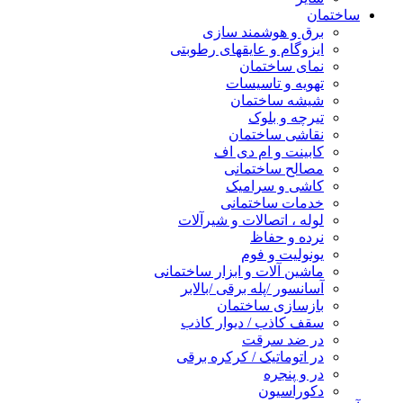
ساختمان
برق و هوشمند سازی
ایزوگام و عایقهای رطوبتی
نمای ساختمان
تهویه و تاسیسات
شیشه ساختمان
تیرچه و بلوک
نقاشی ساختمان
کابینت و ام دی اف
مصالح ساختمانی
کاشی و سرامیک
خدمات ساختمانی
لوله ، اتصالات و شیرآلات
نرده و حفاظ
یونولیت و فوم
ماشین آلات و ابزار ساختمانی
آسانسور /پله برقی /بالابر
بازسازی ساختمان
سقف کاذب / دیوار کاذب
در ضد سرقت
در اتوماتیک / کرکره برقی
در و پنجره
دکوراسیون