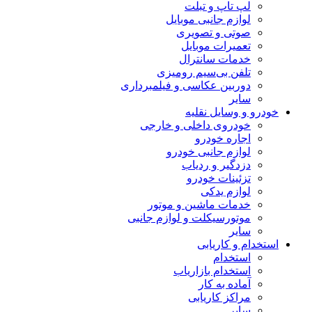
لپ تاپ و تبلت
لوازم جانبی موبایل
صوتی و تصویری
تعمیرات موبایل
خدمات سانترال
تلفن بی‌سیم رومیزی
دوربین عکاسی و فیلمبرداری
سایر
خودرو و وسایل نقلیه
خودروی داخلی و خارجی
اجاره خودرو
لوازم جانبی خودرو
دزدگیر و ردیاب
تزئینات خودرو
لوازم یدکی
خدمات ماشین و موتور
موتورسیکلت و لوازم جانبی
سایر
استخدام و کاریابی
استخدام
استخدام بازاریاب
آماده به کار
مراکز کاریابی
سایر