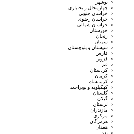
بوشهر
چهارمحال و بختیاری
خراسان جنوبی
خراسان رضوی
خراسان شمالی
خوزستان
زنجان
سمنان
سیستان و بلوچستان
فارس
قزوین
قم
کردستان
کرمان
کرمانشاه
کهگیلویه و بویراحمد
گلستان
گیلان
لرستان
مازندران
مرکزی
هرمزگان
همدان
یزد