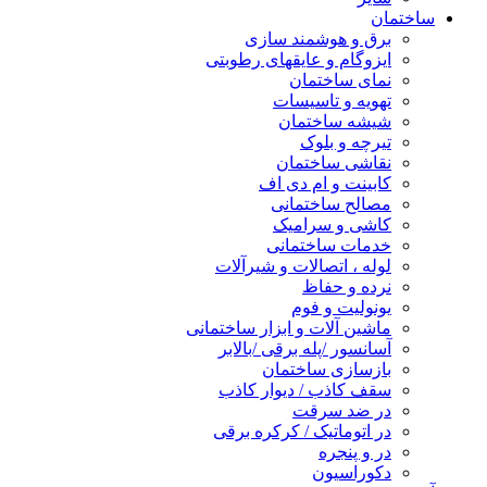
ساختمان
برق و هوشمند سازی
ایزوگام و عایقهای رطوبتی
نمای ساختمان
تهویه و تاسیسات
شیشه ساختمان
تیرچه و بلوک
نقاشی ساختمان
کابینت و ام دی اف
مصالح ساختمانی
کاشی و سرامیک
خدمات ساختمانی
لوله ، اتصالات و شیرآلات
نرده و حفاظ
یونولیت و فوم
ماشین آلات و ابزار ساختمانی
آسانسور /پله برقی /بالابر
بازسازی ساختمان
سقف کاذب / دیوار کاذب
در ضد سرقت
در اتوماتیک / کرکره برقی
در و پنجره
دکوراسیون