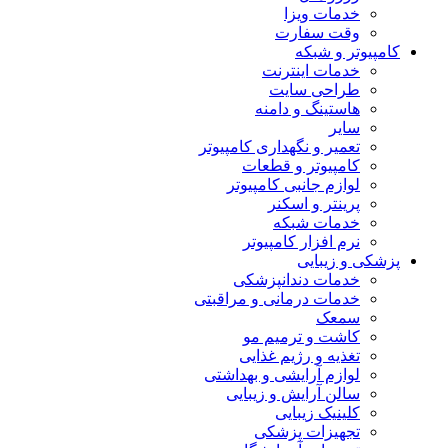
خدمات ویزا
وقت سفارت
کامپیوتر و شبکه
خدمات اینترنت
طراحی سایت
هاستینگ و دامنه
سایر
تعمیر و نگهداری کامپیوتر
کامپیوتر و قطعات
لوازم جانبی کامپیوتر
پرینتر و اسکنر
خدمات شبکه
نرم افزار کامپیوتر
پزشکی و زیبایی
خدمات دندانپزشکی
خدمات درمانی و مراقبتی
سمعک
کاشت و ترمیم مو
تغذیه و رژیم غذایی
لوازم آرایشی و بهداشتی
سالن آرایش و زیبایی
کلینیک زیبایی
تجهیزات پزشکی