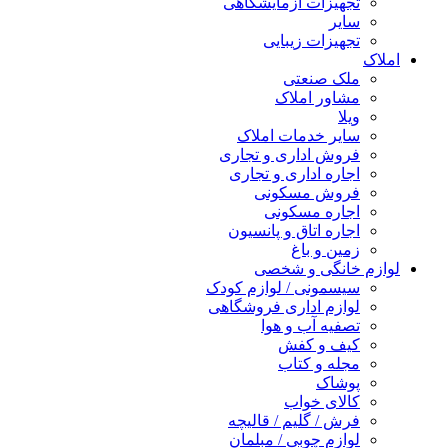
تجهیزات آزمایشگاهی
سایر
تجهیزات زیبایی
املاک
ملک صنعتی
مشاور املاک
ویلا
سایر خدمات املاک
فروش اداری و تجاری
اجاره اداری و تجاری
فروش مسکونی
اجاره مسکونی
اجاره اتاق و پانسیون
زمین و باغ
لوازم خانگی و شخصی
سیسمونی / لوازم کودک
لوازم اداری فروشگاهی
تصفیه آب و هوا
کیف و کفش
مجله و کتاب
پوشاک
کالای خواب
فرش / گلیم / قالیچه
لوازم چوبی / مبلمان