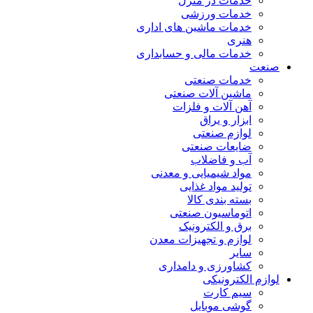
خدمات در منزل
خدمات ورزشی
خدمات ماشین های اداری
هنری
خدمات مالی و حسابداری
صنعت
خدمات صنعتی
ماشین آلات صنعتی
آهن آلات و فلزات
ابزار و یراق
لوازم صنعتی
ضایعات صنعتی
آب و فاضلاب
مواد شیمیایی و معدنی
تولید مواد غذایی
بسته بندی کالا
اتوماسیون صنعتی
برق و الکترونیک
لوازم و تجهیزات معدن
سایر
کشاورزی و دامداری
لوازم الکترونیکی
سیم کارت
گوشی موبایل