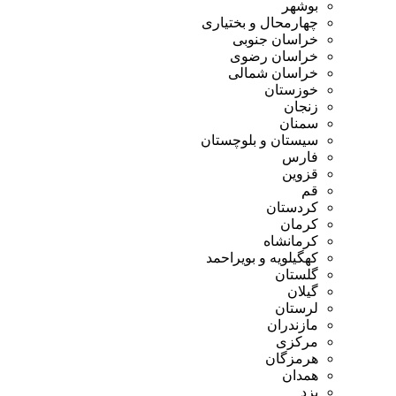
بوشهر
چهارمحال و بختیاری
خراسان جنوبی
خراسان رضوی
خراسان شمالی
خوزستان
زنجان
سمنان
سیستان و بلوچستان
فارس
قزوین
قم
کردستان
کرمان
کرمانشاه
کهگیلویه و بویراحمد
گلستان
گیلان
لرستان
مازندران
مرکزی
هرمزگان
همدان
یزد