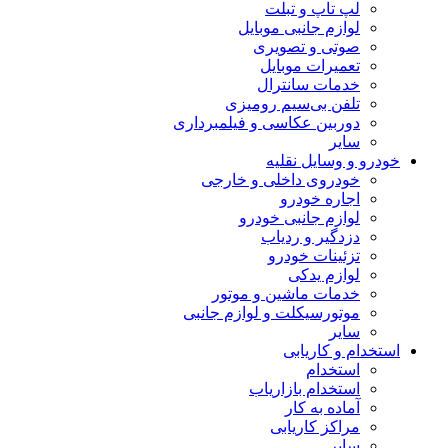
لپ تاپ و تبلت
لوازم جانبی موبایل
صوتی و تصویری
تعمیرات موبایل
خدمات سانترال
تلفن بی‌سیم رومیزی
دوربین عکاسی و فیلمبرداری
سایر
خودرو و وسایل نقلیه
خودروی داخلی و خارجی
اجاره خودرو
لوازم جانبی خودرو
دزدگیر و ردیاب
تزئینات خودرو
لوازم یدکی
خدمات ماشین و موتور
موتورسیکلت و لوازم جانبی
سایر
استخدام و کاریابی
استخدام
استخدام بازاریاب
آماده به کار
مراکز کاریابی
سایر