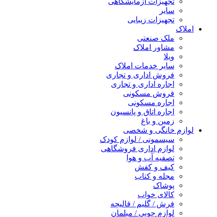
تجهیزات آزمایشگاهی
سایر
تجهیزات زیبایی
املاک
ملک صنعتی
مشاور املاک
ویلا
سایر خدمات املاک
فروش اداری و تجاری
اجاره اداری و تجاری
فروش مسکونی
اجاره مسکونی
اجاره اتاق و پانسیون
زمین و باغ
لوازم خانگی و شخصی
سیسمونی / لوازم کودک
لوازم اداری فروشگاهی
تصفیه آب و هوا
کیف و کفش
مجله و کتاب
پوشاک
کالای خواب
فرش / گلیم / قالیچه
لوازم چوبی / مبلمان