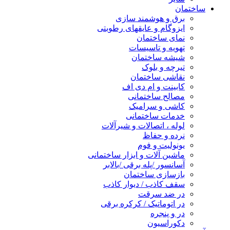
ساختمان
برق و هوشمند سازی
ایزوگام و عایقهای رطوبتی
نمای ساختمان
تهویه و تاسیسات
شیشه ساختمان
تیرچه و بلوک
نقاشی ساختمان
کابینت و ام دی اف
مصالح ساختمانی
کاشی و سرامیک
خدمات ساختمانی
لوله ، اتصالات و شیرآلات
نرده و حفاظ
یونولیت و فوم
ماشین آلات و ابزار ساختمانی
آسانسور /پله برقی /بالابر
بازسازی ساختمان
سقف کاذب / دیوار کاذب
در ضد سرقت
در اتوماتیک / کرکره برقی
در و پنجره
دکوراسیون