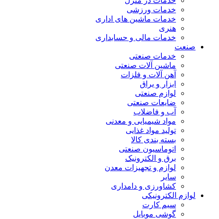
خدمات در منزل
خدمات ورزشی
خدمات ماشین های اداری
هنری
خدمات مالی و حسابداری
صنعت
خدمات صنعتی
ماشین آلات صنعتی
آهن آلات و فلزات
ابزار و یراق
لوازم صنعتی
ضایعات صنعتی
آب و فاضلاب
مواد شیمیایی و معدنی
تولید مواد غذایی
بسته بندی کالا
اتوماسیون صنعتی
برق و الکترونیک
لوازم و تجهیزات معدن
سایر
کشاورزی و دامداری
لوازم الکترونیکی
سیم کارت
گوشی موبایل