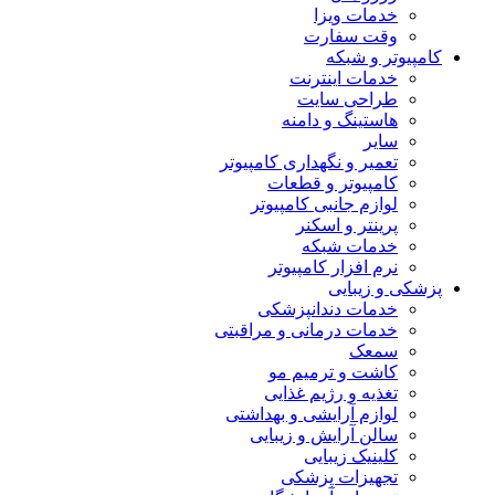
خدمات ویزا
وقت سفارت
کامپیوتر و شبکه
خدمات اینترنت
طراحی سایت
هاستینگ و دامنه
سایر
تعمیر و نگهداری کامپیوتر
کامپیوتر و قطعات
لوازم جانبی کامپیوتر
پرینتر و اسکنر
خدمات شبکه
نرم افزار کامپیوتر
پزشکی و زیبایی
خدمات دندانپزشکی
خدمات درمانی و مراقبتی
سمعک
کاشت و ترمیم مو
تغذیه و رژیم غذایی
لوازم آرایشی و بهداشتی
سالن آرایش و زیبایی
کلینیک زیبایی
تجهیزات پزشکی