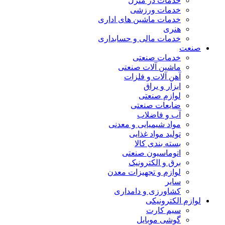
خدمات در منزل
خدمات ورزشی
خدمات ماشین های اداری
هنری
خدمات مالی و حسابداری
صنعت
خدمات صنعتی
ماشین آلات صنعتی
آهن آلات و فلزات
ابزار و یراق
لوازم صنعتی
ضایعات صنعتی
آب و فاضلاب
مواد شیمیایی و معدنی
تولید مواد غذایی
بسته بندی کالا
اتوماسیون صنعتی
برق و الکترونیک
لوازم و تجهیزات معدن
سایر
کشاورزی و دامداری
لوازم الکترونیکی
سیم کارت
گوشی موبایل