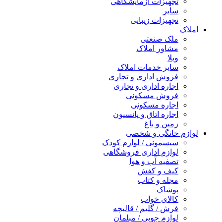
تجهیزات آزمایشگاهی
سایر
تجهیزات زیبایی
املاک
ملک صنعتی
مشاور املاک
ویلا
سایر خدمات املاک
فروش اداری و تجاری
اجاره اداری و تجاری
فروش مسکونی
اجاره مسکونی
اجاره اتاق و پانسیون
زمین و باغ
لوازم خانگی و شخصی
سیسمونی / لوازم کودک
لوازم اداری فروشگاهی
تصفیه آب و هوا
کیف و کفش
مجله و کتاب
پوشاک
کالای خواب
فرش / گلیم / قالیچه
لوازم چوبی / مبلمان