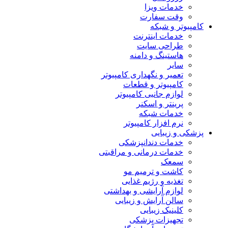
خدمات ویزا
وقت سفارت
کامپیوتر و شبکه
خدمات اینترنت
طراحی سایت
هاستینگ و دامنه
سایر
تعمیر و نگهداری کامپیوتر
کامپیوتر و قطعات
لوازم جانبی کامپیوتر
پرینتر و اسکنر
خدمات شبکه
نرم افزار کامپیوتر
پزشکی و زیبایی
خدمات دندانپزشکی
خدمات درمانی و مراقبتی
سمعک
کاشت و ترمیم مو
تغذیه و رژیم غذایی
لوازم آرایشی و بهداشتی
سالن آرایش و زیبایی
کلینیک زیبایی
تجهیزات پزشکی