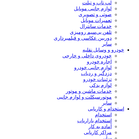
لپ تاپ و تبلت
لوازم جانبی موبایل
صوتی و تصویری
تعمیرات موبایل
خدمات سانترال
تلفن بی‌سیم رومیزی
دوربین عکاسی و فیلمبرداری
سایر
خودرو و وسایل نقلیه
خودروی داخلی و خارجی
اجاره خودرو
لوازم جانبی خودرو
دزدگیر و ردیاب
تزئینات خودرو
لوازم یدکی
خدمات ماشین و موتور
موتورسیکلت و لوازم جانبی
سایر
استخدام و کاریابی
استخدام
استخدام بازاریاب
آماده به کار
مراکز کاریابی
سایر