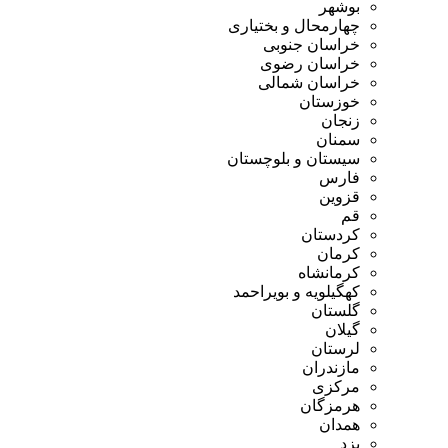
بوشهر
چهارمحال و بختیاری
خراسان جنوبی
خراسان رضوی
خراسان شمالی
خوزستان
زنجان
سمنان
سیستان و بلوچستان
فارس
قزوین
قم
کردستان
کرمان
کرمانشاه
کهگیلویه و بویراحمد
گلستان
گیلان
لرستان
مازندران
مرکزی
هرمزگان
همدان
یزد