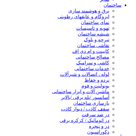
ساختمان
برق و هوشمند سازی
ایزوگام و عایقهای رطوبتی
نمای ساختمان
تهویه و تاسیسات
شیشه ساختمان
تیرچه و بلوک
نقاشی ساختمان
کابینت و ام دی اف
مصالح ساختمانی
کاشی و سرامیک
خدمات ساختمانی
لوله ، اتصالات و شیرآلات
نرده و حفاظ
یونولیت و فوم
ماشین آلات و ابزار ساختمانی
آسانسور /پله برقی /بالابر
بازسازی ساختمان
سقف کاذب / دیوار کاذب
در ضد سرقت
در اتوماتیک / کرکره برقی
در و پنجره
دکوراسیون