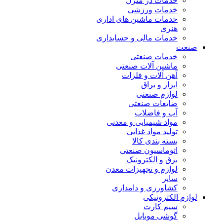
خدمات در منزل
خدمات ورزشی
خدمات ماشین های اداری
هنری
خدمات مالی و حسابداری
صنعت
خدمات صنعتی
ماشین آلات صنعتی
آهن آلات و فلزات
ابزار و یراق
لوازم صنعتی
ضایعات صنعتی
آب و فاضلاب
مواد شیمیایی و معدنی
تولید مواد غذایی
بسته بندی کالا
اتوماسیون صنعتی
برق و الکترونیک
لوازم و تجهیزات معدن
سایر
کشاورزی و دامداری
لوازم الکترونیکی
سیم کارت
گوشی موبایل