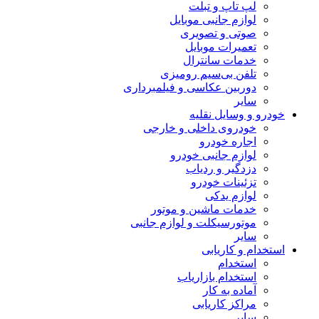
لپ تاپ و تبلت
لوازم جانبی موبایل
صوتی و تصویری
تعمیرات موبایل
خدمات سانترال
تلفن بی‌سیم رومیزی
دوربین عکاسی و فیلمبرداری
سایر
خودرو و وسایل نقلیه
خودروی داخلی و خارجی
اجاره خودرو
لوازم جانبی خودرو
دزدگیر و ردیاب
تزئینات خودرو
لوازم یدکی
خدمات ماشین و موتور
موتورسیکلت و لوازم جانبی
سایر
استخدام و کاریابی
استخدام
استخدام بازاریاب
آماده به کار
مراکز کاریابی
سایر