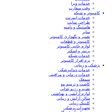
خدمات ویزا
وقت سفارت
کامپیوتر و شبکه
خدمات اینترنت
طراحی سایت
هاستینگ و دامنه
سایر
تعمیر و نگهداری کامپیوتر
کامپیوتر و قطعات
لوازم جانبی کامپیوتر
پرینتر و اسکنر
خدمات شبکه
نرم افزار کامپیوتر
پزشکی و زیبایی
خدمات دندانپزشکی
خدمات درمانی و مراقبتی
سمعک
کاشت و ترمیم مو
تغذیه و رژیم غذایی
لوازم آرایشی و بهداشتی
سالن آرایش و زیبایی
کلینیک زیبایی
تجهیزات پزشکی