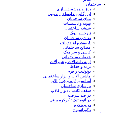
ساختمان
برق و هوشمند سازی
ایزوگام و عایقهای رطوبتی
نمای ساختمان
تهویه و تاسیسات
شیشه ساختمان
تیرچه و بلوک
نقاشی ساختمان
کابینت و ام دی اف
مصالح ساختمانی
کاشی و سرامیک
خدمات ساختمانی
لوله ، اتصالات و شیرآلات
نرده و حفاظ
یونولیت و فوم
ماشین آلات و ابزار ساختمانی
آسانسور /پله برقی /بالابر
بازسازی ساختمان
سقف کاذب / دیوار کاذب
در ضد سرقت
در اتوماتیک / کرکره برقی
در و پنجره
دکوراسیون