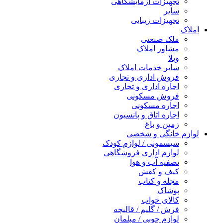
تجهیزات آزمایشگاهی
سایر
تجهیزات زیبایی
املاک
ملک صنعتی
مشاور املاک
ویلا
سایر خدمات املاک
فروش اداری و تجاری
اجاره اداری و تجاری
فروش مسکونی
اجاره مسکونی
اجاره اتاق و پانسیون
زمین و باغ
لوازم خانگی و شخصی
سیسمونی / لوازم کودک
لوازم اداری فروشگاهی
تصفیه آب و هوا
کیف و کفش
مجله و کتاب
پوشاک
کالای خواب
فرش / گلیم / قالیچه
لوازم چوبی / مبلمان