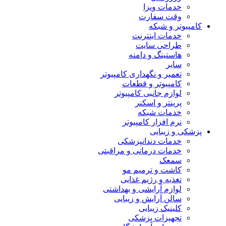
خدمات ویزا
وقت سفارت
کامپیوتر و شبکه
خدمات اینترنت
طراحی سایت
هاستینگ و دامنه
سایر
تعمیر و نگهداری کامپیوتر
کامپیوتر و قطعات
لوازم جانبی کامپیوتر
پرینتر و اسکنر
خدمات شبکه
نرم افزار کامپیوتر
پزشکی و زیبایی
خدمات دندانپزشکی
خدمات درمانی و مراقبتی
سمعک
کاشت و ترمیم مو
تغذیه و رژیم غذایی
لوازم آرایشی و بهداشتی
سالن آرایش و زیبایی
کلینیک زیبایی
تجهیزات پزشکی