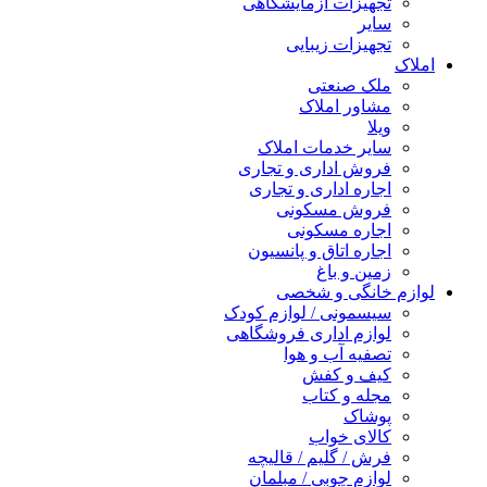
تجهیزات آزمایشگاهی
سایر
تجهیزات زیبایی
املاک
ملک صنعتی
مشاور املاک
ویلا
سایر خدمات املاک
فروش اداری و تجاری
اجاره اداری و تجاری
فروش مسکونی
اجاره مسکونی
اجاره اتاق و پانسیون
زمین و باغ
لوازم خانگی و شخصی
سیسمونی / لوازم کودک
لوازم اداری فروشگاهی
تصفیه آب و هوا
کیف و کفش
مجله و کتاب
پوشاک
کالای خواب
فرش / گلیم / قالیچه
لوازم چوبی / مبلمان