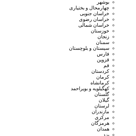
بوشهر
چهارمحال و بختیاری
خراسان جنوبی
خراسان رضوی
خراسان شمالی
خوزستان
زنجان
سمنان
سیستان و بلوچستان
فارس
قزوین
قم
کردستان
کرمان
کرمانشاه
کهگیلویه و بویراحمد
گلستان
گیلان
لرستان
مازندران
مرکزی
هرمزگان
همدان
یزد