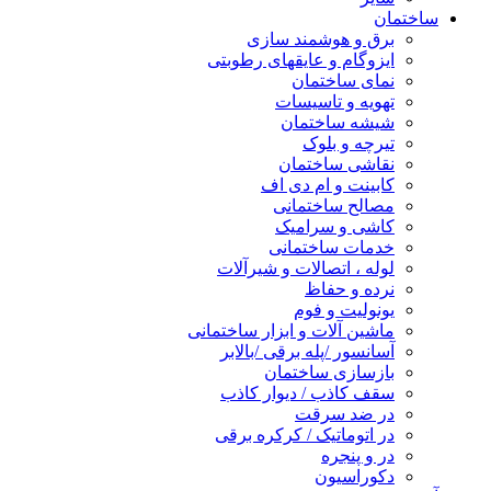
ساختمان
برق و هوشمند سازی
ایزوگام و عایقهای رطوبتی
نمای ساختمان
تهویه و تاسیسات
شیشه ساختمان
تیرچه و بلوک
نقاشی ساختمان
کابینت و ام دی اف
مصالح ساختمانی
کاشی و سرامیک
خدمات ساختمانی
لوله ، اتصالات و شیرآلات
نرده و حفاظ
یونولیت و فوم
ماشین آلات و ابزار ساختمانی
آسانسور /پله برقی /بالابر
بازسازی ساختمان
سقف کاذب / دیوار کاذب
در ضد سرقت
در اتوماتیک / کرکره برقی
در و پنجره
دکوراسیون