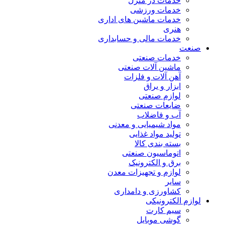
خدمات در منزل
خدمات ورزشی
خدمات ماشین های اداری
هنری
خدمات مالی و حسابداری
صنعت
خدمات صنعتی
ماشین آلات صنعتی
آهن آلات و فلزات
ابزار و یراق
لوازم صنعتی
ضایعات صنعتی
آب و فاضلاب
مواد شیمیایی و معدنی
تولید مواد غذایی
بسته بندی کالا
اتوماسیون صنعتی
برق و الکترونیک
لوازم و تجهیزات معدن
سایر
کشاورزی و دامداری
لوازم الکترونیکی
سیم کارت
گوشی موبایل