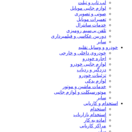
لپ تاپ و تبلت
لوازم جانبی موبایل
صوتی و تصویری
تعمیرات موبایل
خدمات سانترال
تلفن بی‌سیم رومیزی
دوربین عکاسی و فیلمبرداری
سایر
خودرو و وسایل نقلیه
خودروی داخلی و خارجی
اجاره خودرو
لوازم جانبی خودرو
دزدگیر و ردیاب
تزئینات خودرو
لوازم یدکی
خدمات ماشین و موتور
موتورسیکلت و لوازم جانبی
سایر
استخدام و کاریابی
استخدام
استخدام بازاریاب
آماده به کار
مراکز کاریابی
سایر