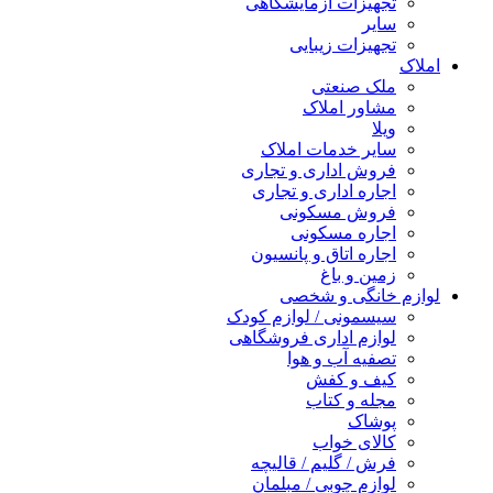
تجهیزات آزمایشگاهی
سایر
تجهیزات زیبایی
املاک
ملک صنعتی
مشاور املاک
ویلا
سایر خدمات املاک
فروش اداری و تجاری
اجاره اداری و تجاری
فروش مسکونی
اجاره مسکونی
اجاره اتاق و پانسیون
زمین و باغ
لوازم خانگی و شخصی
سیسمونی / لوازم کودک
لوازم اداری فروشگاهی
تصفیه آب و هوا
کیف و کفش
مجله و کتاب
پوشاک
کالای خواب
فرش / گلیم / قالیچه
لوازم چوبی / مبلمان