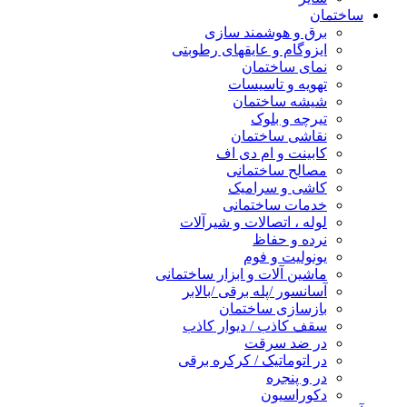
ساختمان
برق و هوشمند سازی
ایزوگام و عایقهای رطوبتی
نمای ساختمان
تهویه و تاسیسات
شیشه ساختمان
تیرچه و بلوک
نقاشی ساختمان
کابینت و ام دی اف
مصالح ساختمانی
کاشی و سرامیک
خدمات ساختمانی
لوله ، اتصالات و شیرآلات
نرده و حفاظ
یونولیت و فوم
ماشین آلات و ابزار ساختمانی
آسانسور /پله برقی /بالابر
بازسازی ساختمان
سقف کاذب / دیوار کاذب
در ضد سرقت
در اتوماتیک / کرکره برقی
در و پنجره
دکوراسیون