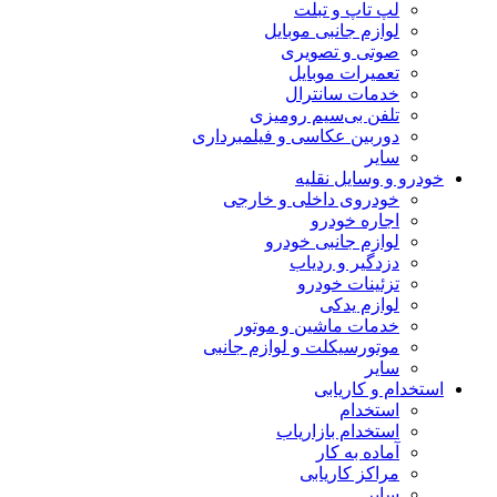
لپ تاپ و تبلت
لوازم جانبی موبایل
صوتی و تصویری
تعمیرات موبایل
خدمات سانترال
تلفن بی‌سیم رومیزی
دوربین عکاسی و فیلمبرداری
سایر
خودرو و وسایل نقلیه
خودروی داخلی و خارجی
اجاره خودرو
لوازم جانبی خودرو
دزدگیر و ردیاب
تزئینات خودرو
لوازم یدکی
خدمات ماشین و موتور
موتورسیکلت و لوازم جانبی
سایر
استخدام و کاریابی
استخدام
استخدام بازاریاب
آماده به کار
مراکز کاریابی
سایر