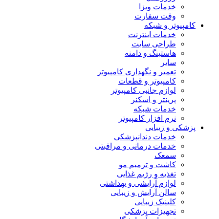
خدمات ویزا
وقت سفارت
کامپیوتر و شبکه
خدمات اینترنت
طراحی سایت
هاستینگ و دامنه
سایر
تعمیر و نگهداری کامپیوتر
کامپیوتر و قطعات
لوازم جانبی کامپیوتر
پرینتر و اسکنر
خدمات شبکه
نرم افزار کامپیوتر
پزشکی و زیبایی
خدمات دندانپزشکی
خدمات درمانی و مراقبتی
سمعک
کاشت و ترمیم مو
تغذیه و رژیم غذایی
لوازم آرایشی و بهداشتی
سالن آرایش و زیبایی
کلینیک زیبایی
تجهیزات پزشکی