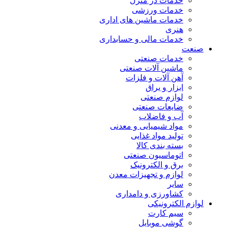
خدمات در منزل
خدمات ورزشی
خدمات ماشین های اداری
هنری
خدمات مالی و حسابداری
صنعت
خدمات صنعتی
ماشین آلات صنعتی
آهن آلات و فلزات
ابزار و یراق
لوازم صنعتی
ضایعات صنعتی
آب و فاضلاب
مواد شیمیایی و معدنی
تولید مواد غذایی
بسته بندی کالا
اتوماسیون صنعتی
برق و الکترونیک
لوازم و تجهیزات معدن
سایر
کشاورزی و دامداری
لوازم الکترونیکی
سیم کارت
گوشی موبایل