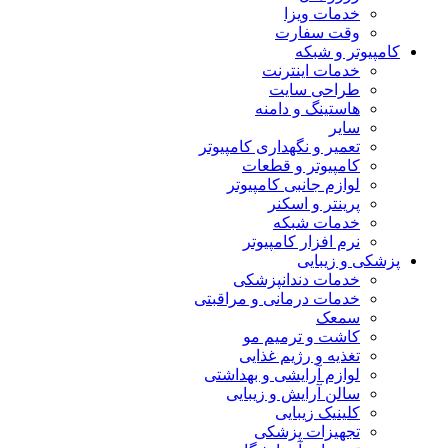
خدمات ویزا
وقت سفارت
کامپیوتر و شبکه
خدمات اینترنت
طراحی سایت
هاستینگ و دامنه
سایر
تعمیر و نگهداری کامپیوتر
کامپیوتر و قطعات
لوازم جانبی کامپیوتر
پرینتر و اسکنر
خدمات شبکه
نرم افزار کامپیوتر
پزشکی و زیبایی
خدمات دندانپزشکی
خدمات درمانی و مراقبتی
سمعک
کاشت و ترمیم مو
تغذیه و رژیم غذایی
لوازم آرایشی و بهداشتی
سالن آرایش و زیبایی
کلینیک زیبایی
تجهیزات پزشکی