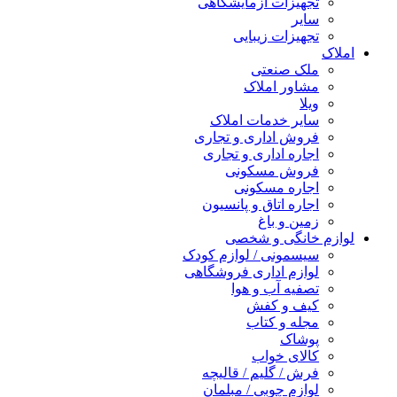
تجهیزات آزمایشگاهی
سایر
تجهیزات زیبایی
املاک
ملک صنعتی
مشاور املاک
ویلا
سایر خدمات املاک
فروش اداری و تجاری
اجاره اداری و تجاری
فروش مسکونی
اجاره مسکونی
اجاره اتاق و پانسیون
زمین و باغ
لوازم خانگی و شخصی
سیسمونی / لوازم کودک
لوازم اداری فروشگاهی
تصفیه آب و هوا
کیف و کفش
مجله و کتاب
پوشاک
کالای خواب
فرش / گلیم / قالیچه
لوازم چوبی / مبلمان