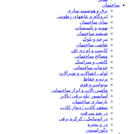
ساختمان
برق و هوشمند سازی
ایزوگام و عایقهای رطوبتی
نمای ساختمان
تهویه و تاسیسات
شیشه ساختمان
تیرچه و بلوک
نقاشی ساختمان
کابینت و ام دی اف
مصالح ساختمانی
کاشی و سرامیک
خدمات ساختمانی
لوله ، اتصالات و شیرآلات
نرده و حفاظ
یونولیت و فوم
ماشین آلات و ابزار ساختمانی
آسانسور /پله برقی /بالابر
بازسازی ساختمان
سقف کاذب / دیوار کاذب
در ضد سرقت
در اتوماتیک / کرکره برقی
در و پنجره
دکوراسیون