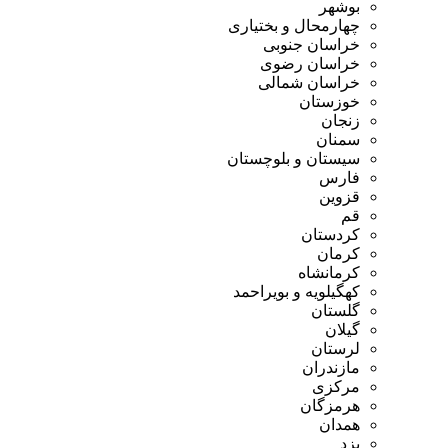
بوشهر
چهارمحال و بختیاری
خراسان جنوبی
خراسان رضوی
خراسان شمالی
خوزستان
زنجان
سمنان
سیستان و بلوچستان
فارس
قزوین
قم
کردستان
کرمان
کرمانشاه
کهگیلویه و بویراحمد
گلستان
گیلان
لرستان
مازندران
مرکزی
هرمزگان
همدان
یزد