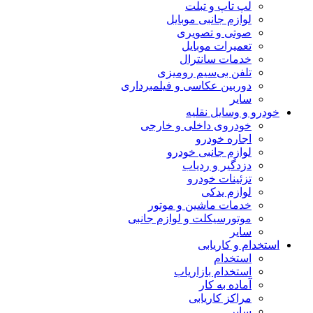
لپ تاپ و تبلت
لوازم جانبی موبایل
صوتی و تصویری
تعمیرات موبایل
خدمات سانترال
تلفن بی‌سیم رومیزی
دوربین عکاسی و فیلمبرداری
سایر
خودرو و وسایل نقلیه
خودروی داخلی و خارجی
اجاره خودرو
لوازم جانبی خودرو
دزدگیر و ردیاب
تزئینات خودرو
لوازم یدکی
خدمات ماشین و موتور
موتورسیکلت و لوازم جانبی
سایر
استخدام و کاریابی
استخدام
استخدام بازاریاب
آماده به کار
مراکز کاریابی
سایر