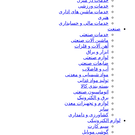
خدمات در منزل
خدمات ورزشی
خدمات ماشین های اداری
هنری
خدمات مالی و حسابداری
صنعت
خدمات صنعتی
ماشین آلات صنعتی
آهن آلات و فلزات
ابزار و یراق
لوازم صنعتی
ضایعات صنعتی
آب و فاضلاب
مواد شیمیایی و معدنی
تولید مواد غذایی
بسته بندی کالا
اتوماسیون صنعتی
برق و الکترونیک
لوازم و تجهیزات معدن
سایر
کشاورزی و دامداری
لوازم الکترونیکی
سیم کارت
گوشی موبایل