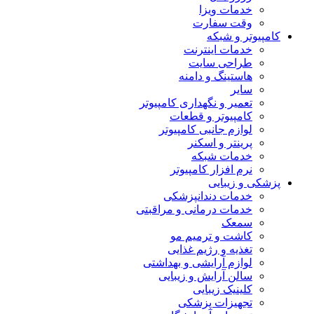
خدمات ویزا
وقت سفارت
کامپیوتر و شبکه
خدمات اینترنت
طراحی سایت
هاستینگ و دامنه
سایر
تعمیر و نگهداری کامپیوتر
کامپیوتر و قطعات
لوازم جانبی کامپیوتر
پرینتر و اسکنر
خدمات شبکه
نرم افزار کامپیوتر
پزشکی و زیبایی
خدمات دندانپزشکی
خدمات درمانی و مراقبتی
سمعک
کاشت و ترمیم مو
تغذیه و رژیم غذایی
لوازم آرایشی و بهداشتی
سالن آرایش و زیبایی
کلینیک زیبایی
تجهیزات پزشکی