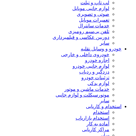
لپ تاپ و تبلت
لوازم جانبی موبایل
صوتی و تصویری
تعمیرات موبایل
خدمات سانترال
تلفن بی‌سیم رومیزی
دوربین عکاسی و فیلمبرداری
سایر
خودرو و وسایل نقلیه
خودروی داخلی و خارجی
اجاره خودرو
لوازم جانبی خودرو
دزدگیر و ردیاب
تزئینات خودرو
لوازم یدکی
خدمات ماشین و موتور
موتورسیکلت و لوازم جانبی
سایر
استخدام و کاریابی
استخدام
استخدام بازاریاب
آماده به کار
مراکز کاریابی
سایر