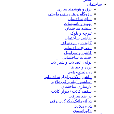
ساختمان
برق و هوشمند سازی
ایزوگام و عایقهای رطوبتی
نمای ساختمان
تهویه و تاسیسات
شیشه ساختمان
تیرچه و بلوک
نقاشی ساختمان
کابینت و ام دی اف
مصالح ساختمانی
کاشی و سرامیک
خدمات ساختمانی
لوله ، اتصالات و شیرآلات
نرده و حفاظ
یونولیت و فوم
ماشین آلات و ابزار ساختمانی
آسانسور /پله برقی /بالابر
بازسازی ساختمان
سقف کاذب / دیوار کاذب
در ضد سرقت
در اتوماتیک / کرکره برقی
در و پنجره
دکوراسیون