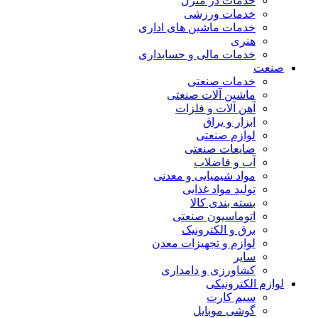
خدمات در منزل
خدمات ورزشی
خدمات ماشین های اداری
هنری
خدمات مالی و حسابداری
صنعت
خدمات صنعتی
ماشین آلات صنعتی
آهن آلات و فلزات
ابزار و یراق
لوازم صنعتی
ضایعات صنعتی
آب و فاضلاب
مواد شیمیایی و معدنی
تولید مواد غذایی
بسته بندی کالا
اتوماسیون صنعتی
برق و الکترونیک
لوازم و تجهیزات معدن
سایر
کشاورزی و دامداری
لوازم الکترونیکی
سیم کارت
گوشی موبایل