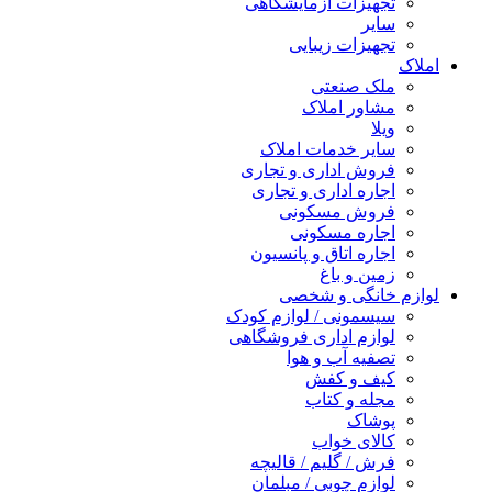
تجهیزات آزمایشگاهی
سایر
تجهیزات زیبایی
املاک
ملک صنعتی
مشاور املاک
ویلا
سایر خدمات املاک
فروش اداری و تجاری
اجاره اداری و تجاری
فروش مسکونی
اجاره مسکونی
اجاره اتاق و پانسیون
زمین و باغ
لوازم خانگی و شخصی
سیسمونی / لوازم کودک
لوازم اداری فروشگاهی
تصفیه آب و هوا
کیف و کفش
مجله و کتاب
پوشاک
کالای خواب
فرش / گلیم / قالیچه
لوازم چوبی / مبلمان