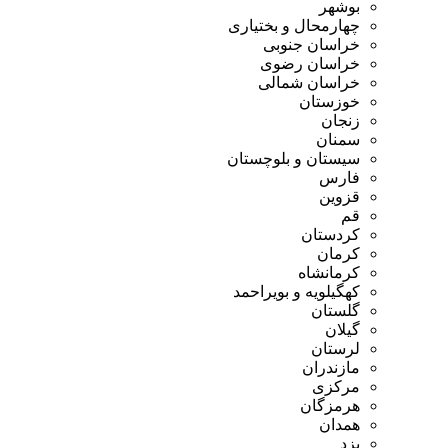
بوشهر
چهارمحال و بختیاری
خراسان جنوبی
خراسان رضوی
خراسان شمالی
خوزستان
زنجان
سمنان
سیستان و بلوچستان
فارس
قزوین
قم
کردستان
کرمان
کرمانشاه
کهگیلویه و بویراحمد
گلستان
گیلان
لرستان
مازندران
مرکزی
هرمزگان
همدان
یزد