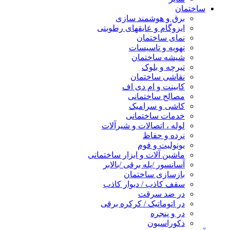
ساختمان
برق و هوشمند سازی
ایزوگام و عایقهای رطوبتی
نمای ساختمان
تهویه و تاسیسات
شیشه ساختمان
تیرچه و بلوک
نقاشی ساختمان
کابینت و ام دی اف
مصالح ساختمانی
کاشی و سرامیک
خدمات ساختمانی
لوله ، اتصالات و شیرآلات
نرده و حفاظ
یونولیت و فوم
ماشین آلات و ابزار ساختمانی
آسانسور /پله برقی /بالابر
بازسازی ساختمان
سقف کاذب / دیوار کاذب
در ضد سرقت
در اتوماتیک / کرکره برقی
در و پنجره
دکوراسیون