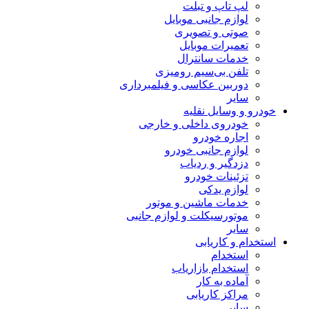
لپ تاپ و تبلت
لوازم جانبی موبایل
صوتی و تصویری
تعمیرات موبایل
خدمات سانترال
تلفن بی‌سیم رومیزی
دوربین عکاسی و فیلمبرداری
سایر
خودرو و وسایل نقلیه
خودروی داخلی و خارجی
اجاره خودرو
لوازم جانبی خودرو
دزدگیر و ردیاب
تزئینات خودرو
لوازم یدکی
خدمات ماشین و موتور
موتورسیکلت و لوازم جانبی
سایر
استخدام و کاریابی
استخدام
استخدام بازاریاب
آماده به کار
مراکز کاریابی
سایر