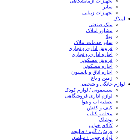
تجهیزات آزمایشگاهی
سایر
تجهیزات زیبایی
املاک
ملک صنعتی
مشاور املاک
ویلا
سایر خدمات املاک
فروش اداری و تجاری
اجاره اداری و تجاری
فروش مسکونی
اجاره مسکونی
اجاره اتاق و پانسیون
زمین و باغ
لوازم خانگی و شخصی
سیسمونی / لوازم کودک
لوازم اداری فروشگاهی
تصفیه آب و هوا
کیف و کفش
مجله و کتاب
پوشاک
کالای خواب
فرش / گلیم / قالیچه
لوازم چوبی / مبلمان