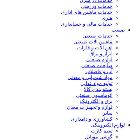
خدمات در منزل
خدمات ورزشی
خدمات ماشین های اداری
هنری
خدمات مالی و حسابداری
صنعت
خدمات صنعتی
ماشین آلات صنعتی
آهن آلات و فلزات
ابزار و یراق
لوازم صنعتی
ضایعات صنعتی
آب و فاضلاب
مواد شیمیایی و معدنی
تولید مواد غذایی
بسته بندی کالا
اتوماسیون صنعتی
برق و الکترونیک
لوازم و تجهیزات معدن
سایر
کشاورزی و دامداری
لوازم الکترونیکی
سیم کارت
گوشی موبایل