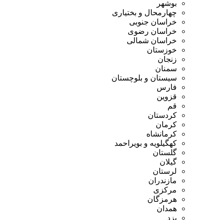
بوشهر
چهارمحال و بختیاری
خراسان جنوبی
خراسان رضوی
خراسان شمالی
خوزستان
زنجان
سمنان
سیستان و بلوچستان
فارس
قزوین
قم
کردستان
کرمان
کرمانشاه
کهگیلویه و بویراحمد
گلستان
گیلان
لرستان
مازندران
مرکزی
هرمزگان
همدان
یزد