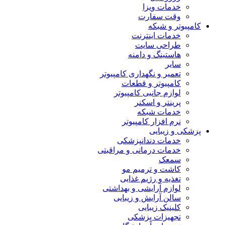
خدمات ویزا
وقت سفارت
کامپیوتر و شبکه
خدمات اینترنت
طراحی سایت
هاستینگ و دامنه
سایر
تعمیر و نگهداری کامپیوتر
کامپیوتر و قطعات
لوازم جانبی کامپیوتر
پرینتر و اسکنر
خدمات شبکه
نرم افزار کامپیوتر
پزشکی و زیبایی
خدمات دندانپزشکی
خدمات درمانی و مراقبتی
سمعک
کاشت و ترمیم مو
تغذیه و رژیم غذایی
لوازم آرایشی و بهداشتی
سالن آرایش و زیبایی
کلینیک زیبایی
تجهیزات پزشکی