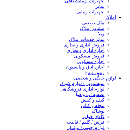
تجهیزات آزمایشگاهی
سایر
تجهیزات زیبایی
املاک
ملک صنعتی
مشاور املاک
ویلا
سایر خدمات املاک
فروش اداری و تجاری
اجاره اداری و تجاری
فروش مسکونی
اجاره مسکونی
اجاره اتاق و پانسیون
زمین و باغ
لوازم خانگی و شخصی
سیسمونی / لوازم کودک
لوازم اداری فروشگاهی
تصفیه آب و هوا
کیف و کفش
مجله و کتاب
پوشاک
کالای خواب
فرش / گلیم / قالیچه
لوازم چوبی / مبلمان