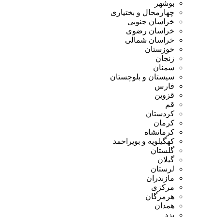
بوشهر
چهارمحال و بختیاری
خراسان جنوبی
خراسان رضوی
خراسان شمالی
خوزستان
زنجان
سمنان
سیستان و بلوچستان
فارس
قزوین
قم
کردستان
کرمان
کرمانشاه
کهگیلویه و بویراحمد
گلستان
گیلان
لرستان
مازندران
مرکزی
هرمزگان
همدان
یزد