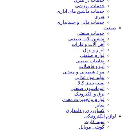
خدمات در منزل
خدمات ورزشی
خدمات ماشین های اداری
هنری
خدمات مالی و حسابداری
صنعت
خدمات صنعتی
ماشین آلات صنعتی
آهن آلات و فلزات
ابزار و یراق
لوازم صنعتی
ضایعات صنعتی
آب و فاضلاب
مواد شیمیایی و معدنی
تولید مواد غذایی
بسته بندی کالا
اتوماسیون صنعتی
برق و الکترونیک
لوازم و تجهیزات معدن
سایر
کشاورزی و دامداری
لوازم الکترونیکی
سیم کارت
گوشی موبایل