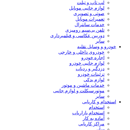
لپ تاپ و تبلت
لوازم جانبی موبایل
صوتی و تصویری
تعمیرات موبایل
خدمات سانترال
تلفن بی‌سیم رومیزی
دوربین عکاسی و فیلمبرداری
سایر
خودرو و وسایل نقلیه
خودروی داخلی و خارجی
اجاره خودرو
لوازم جانبی خودرو
دزدگیر و ردیاب
تزئینات خودرو
لوازم یدکی
خدمات ماشین و موتور
موتورسیکلت و لوازم جانبی
سایر
استخدام و کاریابی
استخدام
استخدام بازاریاب
آماده به کار
مراکز کاریابی
سایر