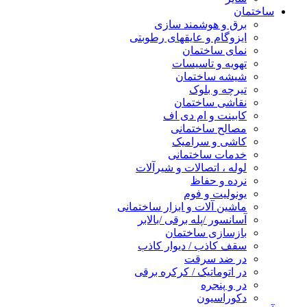
ساختمان
برق و هوشمند سازی
ایزوگام و عایقهای رطوبتی
نمای ساختمان
تهویه و تاسیسات
شیشه ساختمان
تیرچه و بلوک
نقاشی ساختمان
کابینت و ام دی اف
مصالح ساختمانی
کاشی و سرامیک
خدمات ساختمانی
لوله ، اتصالات و شیرآلات
نرده و حفاظ
یونولیت و فوم
ماشین آلات و ابزار ساختمانی
آسانسور /پله برقی /بالابر
بازسازی ساختمان
سقف کاذب / دیوار کاذب
در ضد سرقت
در اتوماتیک / کرکره برقی
در و پنجره
دکوراسیون