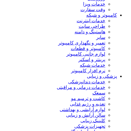
خدمات ویزا
وقت سفارت
کامپیوتر و شبکه
خدمات اینترنت
طراحی سایت
هاستینگ و دامنه
سایر
تعمیر و نگهداری کامپیوتر
کامپیوتر و قطعات
لوازم جانبی کامپیوتر
پرینتر و اسکنر
خدمات شبکه
نرم افزار کامپیوتر
پزشکی و زیبایی
خدمات دندانپزشکی
خدمات درمانی و مراقبتی
سمعک
کاشت و ترمیم مو
تغذیه و رژیم غذایی
لوازم آرایشی و بهداشتی
سالن آرایش و زیبایی
کلینیک زیبایی
تجهیزات پزشکی