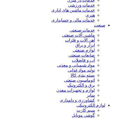
خدمات در منزل
خدمات ورزشی
خدمات ماشین های اداری
هنری
خدمات مالی و حسابداری
صنعت
خدمات صنعتی
ماشین آلات صنعتی
آهن آلات و فلزات
ابزار و یراق
لوازم صنعتی
ضایعات صنعتی
آب و فاضلاب
مواد شیمیایی و معدنی
تولید مواد غذایی
بسته بندی کالا
اتوماسیون صنعتی
برق و الکترونیک
لوازم و تجهیزات معدن
سایر
کشاورزی و دامداری
لوازم الکترونیکی
سیم کارت
گوشی موبایل