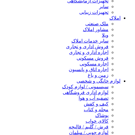
تجهیزات آزمایشگاهی
سایر
تجهیزات زیبایی
املاک
ملک صنعتی
مشاور املاک
ویلا
سایر خدمات املاک
فروش اداری و تجاری
اجاره اداری و تجاری
فروش مسکونی
اجاره مسکونی
اجاره اتاق و پانسیون
زمین و باغ
لوازم خانگی و شخصی
سیسمونی / لوازم کودک
لوازم اداری فروشگاهی
تصفیه آب و هوا
کیف و کفش
مجله و کتاب
پوشاک
کالای خواب
فرش / گلیم / قالیچه
لوازم چوبی / مبلمان