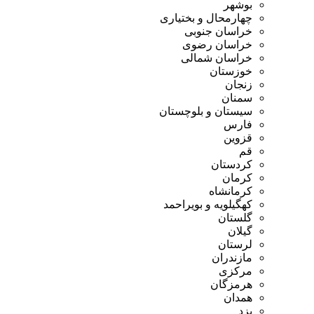
بوشهر
چهارمحال و بختیاری
خراسان جنوبی
خراسان رضوی
خراسان شمالی
خوزستان
زنجان
سمنان
سیستان و بلوچستان
فارس
قزوین
قم
کردستان
کرمان
کرمانشاه
کهگیلویه و بویراحمد
گلستان
گیلان
لرستان
مازندران
مرکزی
هرمزگان
همدان
یزد