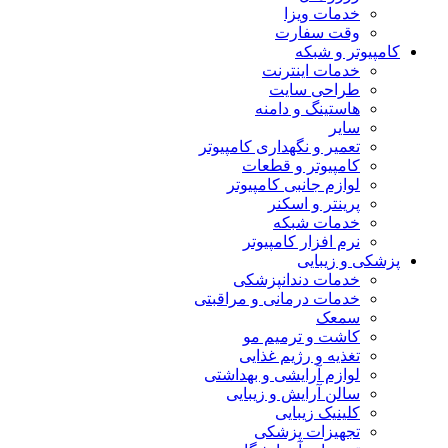
خدمات ویزا
وقت سفارت
کامپیوتر و شبکه
خدمات اینترنت
طراحی سایت
هاستینگ و دامنه
سایر
تعمیر و نگهداری کامپیوتر
کامپیوتر و قطعات
لوازم جانبی کامپیوتر
پرینتر و اسکنر
خدمات شبکه
نرم افزار کامپیوتر
پزشکی و زیبایی
خدمات دندانپزشکی
خدمات درمانی و مراقبتی
سمعک
کاشت و ترمیم مو
تغذیه و رژیم غذایی
لوازم آرایشی و بهداشتی
سالن آرایش و زیبایی
کلینیک زیبایی
تجهیزات پزشکی