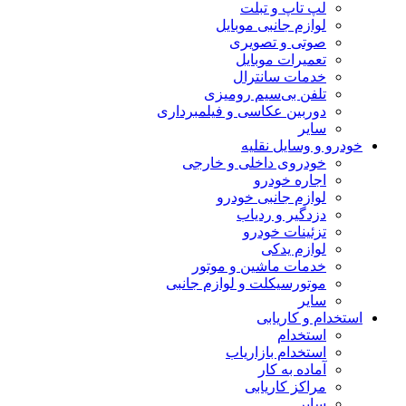
لپ تاپ و تبلت
لوازم جانبی موبایل
صوتی و تصویری
تعمیرات موبایل
خدمات سانترال
تلفن بی‌سیم رومیزی
دوربین عکاسی و فیلمبرداری
سایر
خودرو و وسایل نقلیه
خودروی داخلی و خارجی
اجاره خودرو
لوازم جانبی خودرو
دزدگیر و ردیاب
تزئینات خودرو
لوازم یدکی
خدمات ماشین و موتور
موتورسیکلت و لوازم جانبی
سایر
استخدام و کاریابی
استخدام
استخدام بازاریاب
آماده به کار
مراکز کاریابی
سایر