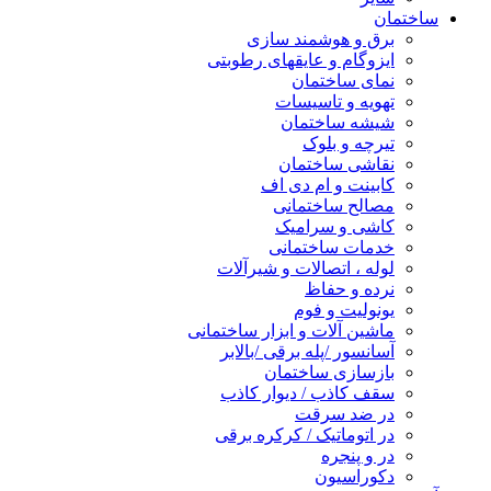
ساختمان
برق و هوشمند سازی
ایزوگام و عایقهای رطوبتی
نمای ساختمان
تهویه و تاسیسات
شیشه ساختمان
تیرچه و بلوک
نقاشی ساختمان
کابینت و ام دی اف
مصالح ساختمانی
کاشی و سرامیک
خدمات ساختمانی
لوله ، اتصالات و شیرآلات
نرده و حفاظ
یونولیت و فوم
ماشین آلات و ابزار ساختمانی
آسانسور /پله برقی /بالابر
بازسازی ساختمان
سقف کاذب / دیوار کاذب
در ضد سرقت
در اتوماتیک / کرکره برقی
در و پنجره
دکوراسیون