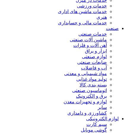
خدمات در منزل
خدمات ورزشی
خدمات ماشین های اداری
هنری
خدمات مالی و حسابداری
صنعت
خدمات صنعتی
ماشین آلات صنعتی
آهن آلات و فلزات
ابزار و یراق
لوازم صنعتی
ضایعات صنعتی
آب و فاضلاب
مواد شیمیایی و معدنی
تولید مواد غذایی
بسته بندی کالا
اتوماسیون صنعتی
برق و الکترونیک
لوازم و تجهیزات معدن
سایر
کشاورزی و دامداری
لوازم الکترونیکی
سیم کارت
گوشی موبایل