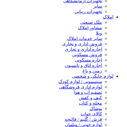
تجهیزات آزمایشگاهی
سایر
تجهیزات زیبایی
املاک
ملک صنعتی
مشاور املاک
ویلا
سایر خدمات املاک
فروش اداری و تجاری
اجاره اداری و تجاری
فروش مسکونی
اجاره مسکونی
اجاره اتاق و پانسیون
زمین و باغ
لوازم خانگی و شخصی
سیسمونی / لوازم کودک
لوازم اداری فروشگاهی
تصفیه آب و هوا
کیف و کفش
مجله و کتاب
پوشاک
کالای خواب
فرش / گلیم / قالیچه
لوازم چوبی / مبلمان