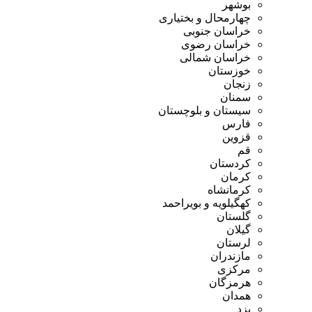
بوشهر
چهارمحال و بختیاری
خراسان جنوبی
خراسان رضوی
خراسان شمالی
خوزستان
زنجان
سمنان
سیستان و بلوچستان
فارس
قزوین
قم
کردستان
کرمان
کرمانشاه
کهگیلویه و بویراحمد
گلستان
گیلان
لرستان
مازندران
مرکزی
هرمزگان
همدان
یزد