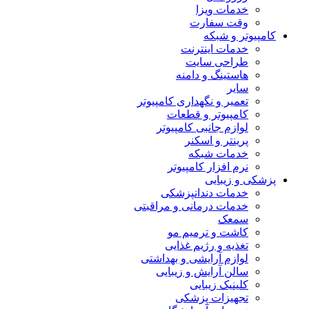
خدمات ویزا
وقت سفارت
کامپیوتر و شبکه
خدمات اینترنت
طراحی سایت
هاستینگ و دامنه
سایر
تعمیر و نگهداری کامپیوتر
کامپیوتر و قطعات
لوازم جانبی کامپیوتر
پرینتر و اسکنر
خدمات شبکه
نرم افزار کامپیوتر
پزشکی و زیبایی
خدمات دندانپزشکی
خدمات درمانی و مراقبتی
سمعک
کاشت و ترمیم مو
تغذیه و رژیم غذایی
لوازم آرایشی و بهداشتی
سالن آرایش و زیبایی
کلینیک زیبایی
تجهیزات پزشکی