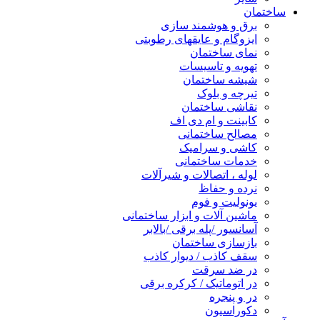
ساختمان
برق و هوشمند سازی
ایزوگام و عایقهای رطوبتی
نمای ساختمان
تهویه و تاسیسات
شیشه ساختمان
تیرچه و بلوک
نقاشی ساختمان
کابینت و ام دی اف
مصالح ساختمانی
کاشی و سرامیک
خدمات ساختمانی
لوله ، اتصالات و شیرآلات
نرده و حفاظ
یونولیت و فوم
ماشین آلات و ابزار ساختمانی
آسانسور /پله برقی /بالابر
بازسازی ساختمان
سقف کاذب / دیوار کاذب
در ضد سرقت
در اتوماتیک / کرکره برقی
در و پنجره
دکوراسیون