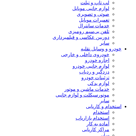
لپ تاپ و تبلت
لوازم جانبی موبایل
صوتی و تصویری
تعمیرات موبایل
خدمات سانترال
تلفن بی‌سیم رومیزی
دوربین عکاسی و فیلمبرداری
سایر
خودرو و وسایل نقلیه
خودروی داخلی و خارجی
اجاره خودرو
لوازم جانبی خودرو
دزدگیر و ردیاب
تزئینات خودرو
لوازم یدکی
خدمات ماشین و موتور
موتورسیکلت و لوازم جانبی
سایر
استخدام و کاریابی
استخدام
استخدام بازاریاب
آماده به کار
مراکز کاریابی
سایر