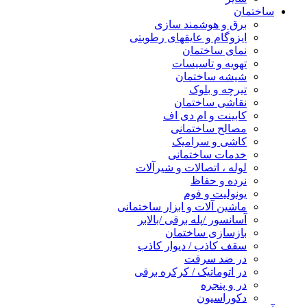
ساختمان
برق و هوشمند سازی
ایزوگام و عایقهای رطوبتی
نمای ساختمان
تهویه و تاسیسات
شیشه ساختمان
تیرچه و بلوک
نقاشی ساختمان
کابینت و ام دی اف
مصالح ساختمانی
کاشی و سرامیک
خدمات ساختمانی
لوله ، اتصالات و شیرآلات
نرده و حفاظ
یونولیت و فوم
ماشین آلات و ابزار ساختمانی
آسانسور /پله برقی /بالابر
بازسازی ساختمان
سقف کاذب / دیوار کاذب
در ضد سرقت
در اتوماتیک / کرکره برقی
در و پنجره
دکوراسیون