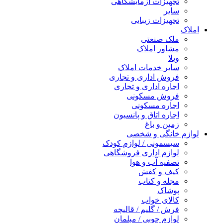
تجهیزات آزمایشگاهی
سایر
تجهیزات زیبایی
املاک
ملک صنعتی
مشاور املاک
ویلا
سایر خدمات املاک
فروش اداری و تجاری
اجاره اداری و تجاری
فروش مسکونی
اجاره مسکونی
اجاره اتاق و پانسیون
زمین و باغ
لوازم خانگی و شخصی
سیسمونی / لوازم کودک
لوازم اداری فروشگاهی
تصفیه آب و هوا
کیف و کفش
مجله و کتاب
پوشاک
کالای خواب
فرش / گلیم / قالیچه
لوازم چوبی / مبلمان