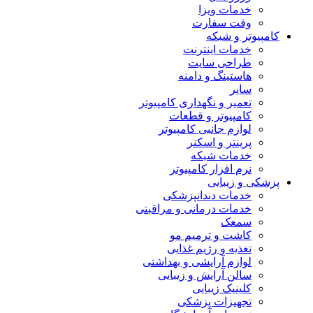
خدمات ویزا
وقت سفارت
کامپیوتر و شبکه
خدمات اینترنت
طراحی سایت
هاستینگ و دامنه
سایر
تعمیر و نگهداری کامپیوتر
کامپیوتر و قطعات
لوازم جانبی کامپیوتر
پرینتر و اسکنر
خدمات شبکه
نرم افزار کامپیوتر
پزشکی و زیبایی
خدمات دندانپزشکی
خدمات درمانی و مراقبتی
سمعک
کاشت و ترمیم مو
تغذیه و رژیم غذایی
لوازم آرایشی و بهداشتی
سالن آرایش و زیبایی
کلینیک زیبایی
تجهیزات پزشکی