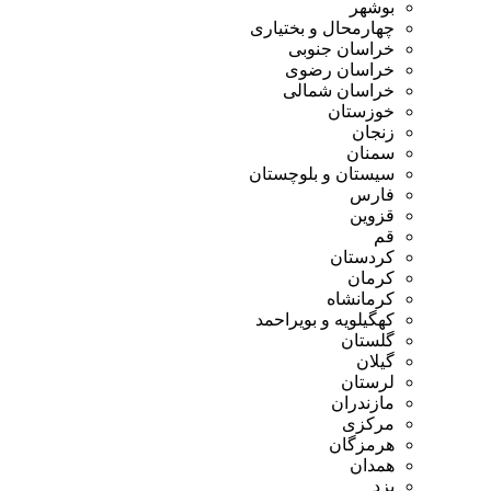
بوشهر
چهارمحال و بختیاری
خراسان جنوبی
خراسان رضوی
خراسان شمالی
خوزستان
زنجان
سمنان
سیستان و بلوچستان
فارس
قزوین
قم
کردستان
کرمان
کرمانشاه
کهگیلویه و بویراحمد
گلستان
گیلان
لرستان
مازندران
مرکزی
هرمزگان
همدان
یزد