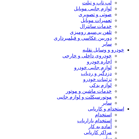
لپ تاپ و تبلت
لوازم جانبی موبایل
صوتی و تصویری
تعمیرات موبایل
خدمات سانترال
تلفن بی‌سیم رومیزی
دوربین عکاسی و فیلمبرداری
سایر
خودرو و وسایل نقلیه
خودروی داخلی و خارجی
اجاره خودرو
لوازم جانبی خودرو
دزدگیر و ردیاب
تزئینات خودرو
لوازم یدکی
خدمات ماشین و موتور
موتورسیکلت و لوازم جانبی
سایر
استخدام و کاریابی
استخدام
استخدام بازاریاب
آماده به کار
مراکز کاریابی
سایر