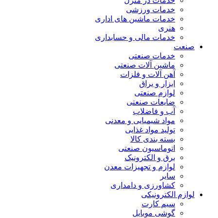
خدمات در منزل
خدمات ورزشی
خدمات ماشین های اداری
هنری
خدمات مالی و حسابداری
صنعت
خدمات صنعتی
ماشین آلات صنعتی
آهن آلات و فلزات
ابزار و یراق
لوازم صنعتی
ضایعات صنعتی
آب و فاضلاب
مواد شیمیایی و معدنی
تولید مواد غذایی
بسته بندی کالا
اتوماسیون صنعتی
برق و الکترونیک
لوازم و تجهیزات معدن
سایر
کشاورزی و دامداری
لوازم الکترونیکی
سیم کارت
گوشی موبایل