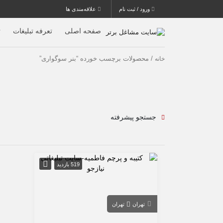
ورود / ثبت نام
علاقه‌مندی ها
صفحه اصلی
تعرفه تبلیغات
ث
/ محصولات برچسب خورده “بنر سوگواری”
خانه
جستجو پیشرفته
519 بازدید
تهران
تهران