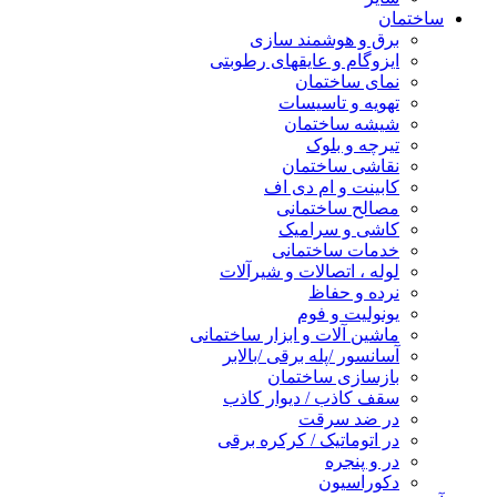
ساختمان
برق و هوشمند سازی
ایزوگام و عایقهای رطوبتی
نمای ساختمان
تهویه و تاسیسات
شیشه ساختمان
تیرچه و بلوک
نقاشی ساختمان
کابینت و ام دی اف
مصالح ساختمانی
کاشی و سرامیک
خدمات ساختمانی
لوله ، اتصالات و شیرآلات
نرده و حفاظ
یونولیت و فوم
ماشین آلات و ابزار ساختمانی
آسانسور /پله برقی /بالابر
بازسازی ساختمان
سقف کاذب / دیوار کاذب
در ضد سرقت
در اتوماتیک / کرکره برقی
در و پنجره
دکوراسیون