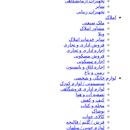
تجهیزات آزمایشگاهی
سایر
تجهیزات زیبایی
املاک
ملک صنعتی
مشاور املاک
ویلا
سایر خدمات املاک
فروش اداری و تجاری
اجاره اداری و تجاری
فروش مسکونی
اجاره مسکونی
اجاره اتاق و پانسیون
زمین و باغ
لوازم خانگی و شخصی
سیسمونی / لوازم کودک
لوازم اداری فروشگاهی
تصفیه آب و هوا
کیف و کفش
مجله و کتاب
پوشاک
کالای خواب
فرش / گلیم / قالیچه
لوازم چوبی / مبلمان