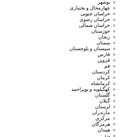
بوشهر
چهارمحال و بختیاری
خراسان جنوبی
خراسان رضوی
خراسان شمالی
خوزستان
زنجان
سمنان
سیستان و بلوچستان
فارس
قزوین
قم
کردستان
کرمان
کرمانشاه
کهگیلویه و بویراحمد
گلستان
گیلان
لرستان
مازندران
مرکزی
هرمزگان
همدان
یزد