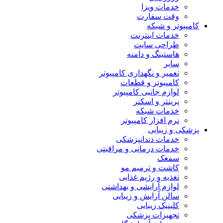
خدمات ویزا
وقت سفارت
کامپیوتر و شبکه
خدمات اینترنت
طراحی سایت
هاستینگ و دامنه
سایر
تعمیر و نگهداری کامپیوتر
کامپیوتر و قطعات
لوازم جانبی کامپیوتر
پرینتر و اسکنر
خدمات شبکه
نرم افزار کامپیوتر
پزشکی و زیبایی
خدمات دندانپزشکی
خدمات درمانی و مراقبتی
سمعک
کاشت و ترمیم مو
تغذیه و رژیم غذایی
لوازم آرایشی و بهداشتی
سالن آرایش و زیبایی
کلینیک زیبایی
تجهیزات پزشکی