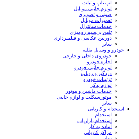
لپ تاپ و تبلت
لوازم جانبی موبایل
صوتی و تصویری
تعمیرات موبایل
خدمات سانترال
تلفن بی‌سیم رومیزی
دوربین عکاسی و فیلمبرداری
سایر
خودرو و وسایل نقلیه
خودروی داخلی و خارجی
اجاره خودرو
لوازم جانبی خودرو
دزدگیر و ردیاب
تزئینات خودرو
لوازم یدکی
خدمات ماشین و موتور
موتورسیکلت و لوازم جانبی
سایر
استخدام و کاریابی
استخدام
استخدام بازاریاب
آماده به کار
مراکز کاریابی
سایر