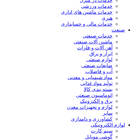
خدمات در منزل
خدمات ورزشی
خدمات ماشین های اداری
هنری
خدمات مالی و حسابداری
صنعت
خدمات صنعتی
ماشین آلات صنعتی
آهن آلات و فلزات
ابزار و یراق
لوازم صنعتی
ضایعات صنعتی
آب و فاضلاب
مواد شیمیایی و معدنی
تولید مواد غذایی
بسته بندی کالا
اتوماسیون صنعتی
برق و الکترونیک
لوازم و تجهیزات معدن
سایر
کشاورزی و دامداری
لوازم الکترونیکی
سیم کارت
گوشی موبایل