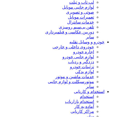
لپ تاپ و تبلت
لوازم جانبی موبایل
صوتی و تصویری
تعمیرات موبایل
خدمات سانترال
تلفن بی‌سیم رومیزی
دوربین عکاسی و فیلمبرداری
سایر
خودرو و وسایل نقلیه
خودروی داخلی و خارجی
اجاره خودرو
لوازم جانبی خودرو
دزدگیر و ردیاب
تزئینات خودرو
لوازم یدکی
خدمات ماشین و موتور
موتورسیکلت و لوازم جانبی
سایر
استخدام و کاریابی
استخدام
استخدام بازاریاب
آماده به کار
مراکز کاریابی
سایر