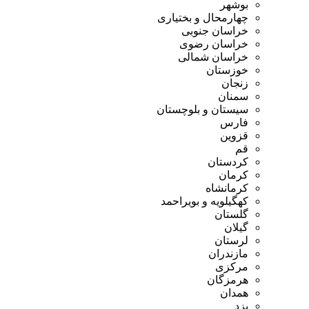
بوشهر
چهارمحال و بختیاری
خراسان جنوبی
خراسان رضوی
خراسان شمالی
خوزستان
زنجان
سمنان
سیستان و بلوچستان
فارس
قزوین
قم
کردستان
کرمان
کرمانشاه
کهگیلویه و بویراحمد
گلستان
گیلان
لرستان
مازندران
مرکزی
هرمزگان
همدان
یزد