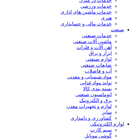
خدمات در منزل
خدمات ورزشی
خدمات ماشین های اداری
هنری
خدمات مالی و حسابداری
صنعت
خدمات صنعتی
ماشین آلات صنعتی
آهن آلات و فلزات
ابزار و یراق
لوازم صنعتی
ضایعات صنعتی
آب و فاضلاب
مواد شیمیایی و معدنی
تولید مواد غذایی
بسته بندی کالا
اتوماسیون صنعتی
برق و الکترونیک
لوازم و تجهیزات معدن
سایر
کشاورزی و دامداری
لوازم الکترونیکی
سیم کارت
گوشی موبایل