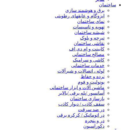
ساختمان
برق و هوشمند سازی
ایزوگام و عایقهای رطوبتی
نمای ساختمان
تهویه و تاسیسات
شیشه ساختمان
تیرچه و بلوک
نقاشی ساختمان
کابینت و ام دی اف
مصالح ساختمانی
کاشی و سرامیک
خدمات ساختمانی
لوله ، اتصالات و شیرآلات
نرده و حفاظ
یونولیت و فوم
ماشین آلات و ابزار ساختمانی
آسانسور /پله برقی /بالابر
بازسازی ساختمان
سقف کاذب / دیوار کاذب
در ضد سرقت
در اتوماتیک / کرکره برقی
در و پنجره
دکوراسیون