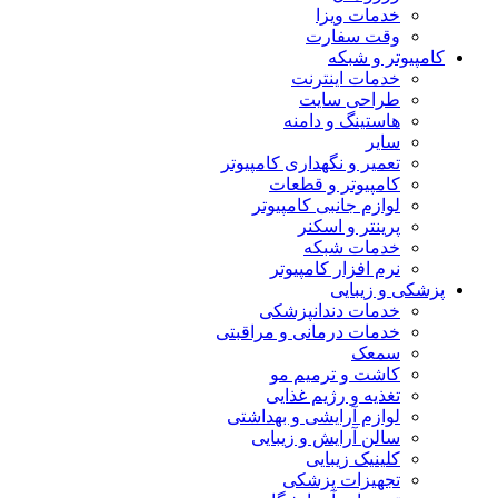
خدمات ویزا
وقت سفارت
کامپیوتر و شبکه
خدمات اینترنت
طراحی سایت
هاستینگ و دامنه
سایر
تعمیر و نگهداری کامپیوتر
کامپیوتر و قطعات
لوازم جانبی کامپیوتر
پرینتر و اسکنر
خدمات شبکه
نرم افزار کامپیوتر
پزشکی و زیبایی
خدمات دندانپزشکی
خدمات درمانی و مراقبتی
سمعک
کاشت و ترمیم مو
تغذیه و رژیم غذایی
لوازم آرایشی و بهداشتی
سالن آرایش و زیبایی
کلینیک زیبایی
تجهیزات پزشکی