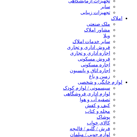
تجهیزات آزمایشگاهی
سایر
تجهیزات زیبایی
املاک
ملک صنعتی
مشاور املاک
ویلا
سایر خدمات املاک
فروش اداری و تجاری
اجاره اداری و تجاری
فروش مسکونی
اجاره مسکونی
اجاره اتاق و پانسیون
زمین و باغ
لوازم خانگی و شخصی
سیسمونی / لوازم کودک
لوازم اداری فروشگاهی
تصفیه آب و هوا
کیف و کفش
مجله و کتاب
پوشاک
کالای خواب
فرش / گلیم / قالیچه
لوازم چوبی / مبلمان