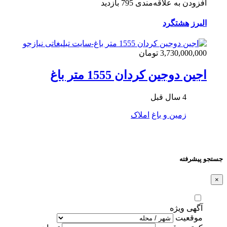
افزودن به علاقه‌مندی
795 بازدید
البرز
هشتگرد
3,730,000,000 تومان
اجین دوجین کردان 1555 متر باغ
4 سال قبل
زمین و باغ
املاک
جستجو پیشرفته
×
آگهی ویژه
موقعیت