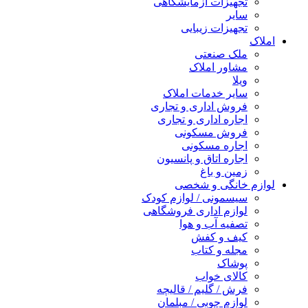
تجهیزات آزمایشگاهی
سایر
تجهیزات زیبایی
املاک
ملک صنعتی
مشاور املاک
ویلا
سایر خدمات املاک
فروش اداری و تجاری
اجاره اداری و تجاری
فروش مسکونی
اجاره مسکونی
اجاره اتاق و پانسیون
زمین و باغ
لوازم خانگی و شخصی
سیسمونی / لوازم کودک
لوازم اداری فروشگاهی
تصفیه آب و هوا
کیف و کفش
مجله و کتاب
پوشاک
کالای خواب
فرش / گلیم / قالیچه
لوازم چوبی / مبلمان