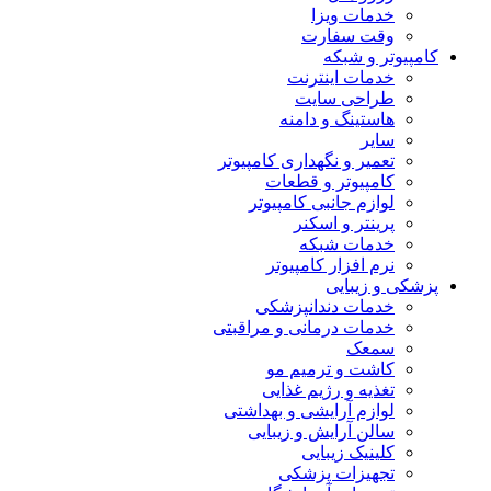
خدمات ویزا
وقت سفارت
کامپیوتر و شبکه
خدمات اینترنت
طراحی سایت
هاستینگ و دامنه
سایر
تعمیر و نگهداری کامپیوتر
کامپیوتر و قطعات
لوازم جانبی کامپیوتر
پرینتر و اسکنر
خدمات شبکه
نرم افزار کامپیوتر
پزشکی و زیبایی
خدمات دندانپزشکی
خدمات درمانی و مراقبتی
سمعک
کاشت و ترمیم مو
تغذیه و رژیم غذایی
لوازم آرایشی و بهداشتی
سالن آرایش و زیبایی
کلینیک زیبایی
تجهیزات پزشکی