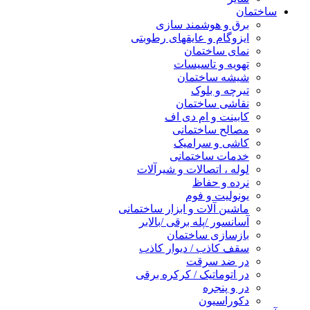
ساختمان
برق و هوشمند سازی
ایزوگام و عایقهای رطوبتی
نمای ساختمان
تهویه و تاسیسات
شیشه ساختمان
تیرچه و بلوک
نقاشی ساختمان
کابینت و ام دی اف
مصالح ساختمانی
کاشی و سرامیک
خدمات ساختمانی
لوله ، اتصالات و شیرآلات
نرده و حفاظ
یونولیت و فوم
ماشین آلات و ابزار ساختمانی
آسانسور /پله برقی /بالابر
بازسازی ساختمان
سقف کاذب / دیوار کاذب
در ضد سرقت
در اتوماتیک / کرکره برقی
در و پنجره
دکوراسیون