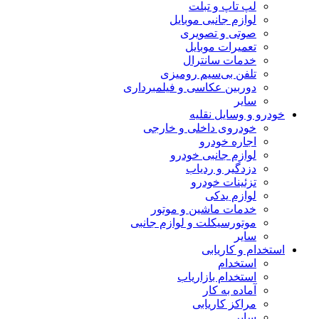
لپ تاپ و تبلت
لوازم جانبی موبایل
صوتی و تصویری
تعمیرات موبایل
خدمات سانترال
تلفن بی‌سیم رومیزی
دوربین عکاسی و فیلمبرداری
سایر
خودرو و وسایل نقلیه
خودروی داخلی و خارجی
اجاره خودرو
لوازم جانبی خودرو
دزدگیر و ردیاب
تزئینات خودرو
لوازم یدکی
خدمات ماشین و موتور
موتورسیکلت و لوازم جانبی
سایر
استخدام و کاریابی
استخدام
استخدام بازاریاب
آماده به کار
مراکز کاریابی
سایر