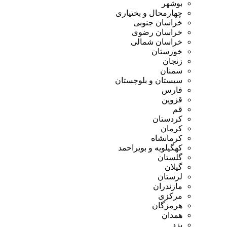
بوشهر
چهارمحال و بختیاری
خراسان جنوبی
خراسان رضوی
خراسان شمالی
خوزستان
زنجان
سمنان
سیستان و بلوچستان
فارس
قزوین
قم
کردستان
کرمان
کرمانشاه
کهگیلویه و بویراحمد
گلستان
گیلان
لرستان
مازندران
مرکزی
هرمزگان
همدان
یزد