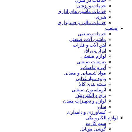
خدمات در منزل
خدمات ورزشی
خدمات ماشین های اداری
هنری
خدمات مالی و حسابداری
صنعت
خدمات صنعتی
ماشین آلات صنعتی
آهن آلات و فلزات
ابزار و یراق
لوازم صنعتی
ضایعات صنعتی
آب و فاضلاب
مواد شیمیایی و معدنی
تولید مواد غذایی
بسته بندی کالا
اتوماسیون صنعتی
برق و الکترونیک
لوازم و تجهیزات معدن
سایر
کشاورزی و دامداری
لوازم الکترونیکی
سیم کارت
گوشی موبایل