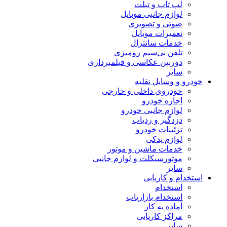
لپ تاپ و تبلت
لوازم جانبی موبایل
صوتی و تصویری
تعمیرات موبایل
خدمات سانترال
تلفن بی‌سیم رومیزی
دوربین عکاسی و فیلمبرداری
سایر
خودرو و وسایل نقلیه
خودروی داخلی و خارجی
اجاره خودرو
لوازم جانبی خودرو
دزدگیر و ردیاب
تزئینات خودرو
لوازم یدکی
خدمات ماشین و موتور
موتورسیکلت و لوازم جانبی
سایر
استخدام و کاریابی
استخدام
استخدام بازاریاب
آماده به کار
مراکز کاریابی
سایر