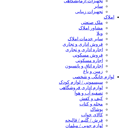
تجهیزات آزمایشگاهی
سایر
تجهیزات زیبایی
املاک
ملک صنعتی
مشاور املاک
ویلا
سایر خدمات املاک
فروش اداری و تجاری
اجاره اداری و تجاری
فروش مسکونی
اجاره مسکونی
اجاره اتاق و پانسیون
زمین و باغ
لوازم خانگی و شخصی
سیسمونی / لوازم کودک
لوازم اداری فروشگاهی
تصفیه آب و هوا
کیف و کفش
مجله و کتاب
پوشاک
کالای خواب
فرش / گلیم / قالیچه
لوازم چوبی / مبلمان