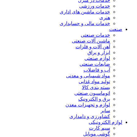
خدمات در منزل
خدمات ورزشی
خدمات ماشین های اداری
هنری
خدمات مالی و حسابداری
صنعت
خدمات صنعتی
ماشین آلات صنعتی
آهن آلات و فلزات
ابزار و یراق
لوازم صنعتی
ضایعات صنعتی
آب و فاضلاب
مواد شیمیایی و معدنی
تولید مواد غذایی
بسته بندی کالا
اتوماسیون صنعتی
برق و الکترونیک
لوازم و تجهیزات معدن
سایر
کشاورزی و دامداری
لوازم الکترونیکی
سیم کارت
گوشی موبایل