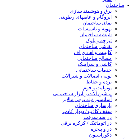
ساختمان
برق و هوشمند سازی
ایزوگام و عایقهای رطوبتی
نمای ساختمان
تهویه و تاسیسات
شیشه ساختمان
تیرچه و بلوک
نقاشی ساختمان
کابینت و ام دی اف
مصالح ساختمانی
کاشی و سرامیک
خدمات ساختمانی
لوله ، اتصالات و شیرآلات
نرده و حفاظ
یونولیت و فوم
ماشین آلات و ابزار ساختمانی
آسانسور /پله برقی /بالابر
بازسازی ساختمان
سقف کاذب / دیوار کاذب
در ضد سرقت
در اتوماتیک / کرکره برقی
در و پنجره
دکوراسیون