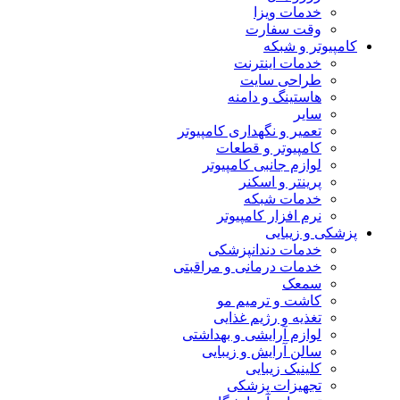
خدمات ویزا
وقت سفارت
کامپیوتر و شبکه
خدمات اینترنت
طراحی سایت
هاستینگ و دامنه
سایر
تعمیر و نگهداری کامپیوتر
کامپیوتر و قطعات
لوازم جانبی کامپیوتر
پرینتر و اسکنر
خدمات شبکه
نرم افزار کامپیوتر
پزشکی و زیبایی
خدمات دندانپزشکی
خدمات درمانی و مراقبتی
سمعک
کاشت و ترمیم مو
تغذیه و رژیم غذایی
لوازم آرایشی و بهداشتی
سالن آرایش و زیبایی
کلینیک زیبایی
تجهیزات پزشکی