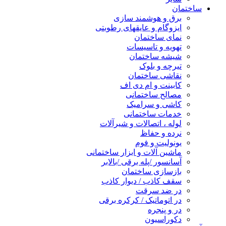
ساختمان
برق و هوشمند سازی
ایزوگام و عایقهای رطوبتی
نمای ساختمان
تهویه و تاسیسات
شیشه ساختمان
تیرچه و بلوک
نقاشی ساختمان
کابینت و ام دی اف
مصالح ساختمانی
کاشی و سرامیک
خدمات ساختمانی
لوله ، اتصالات و شیرآلات
نرده و حفاظ
یونولیت و فوم
ماشین آلات و ابزار ساختمانی
آسانسور /پله برقی /بالابر
بازسازی ساختمان
سقف کاذب / دیوار کاذب
در ضد سرقت
در اتوماتیک / کرکره برقی
در و پنجره
دکوراسیون