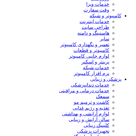
خدمات ویزا
وقت سفارت
کامپیوتر و شبکه
خدمات اینترنت
طراحی سایت
هاستینگ و دامنه
سایر
تعمیر و نگهداری کامپیوتر
کامپیوتر و قطعات
لوازم جانبی کامپیوتر
پرینتر و اسکنر
خدمات شبکه
نرم افزار کامپیوتر
پزشکی و زیبایی
خدمات دندانپزشکی
خدمات درمانی و مراقبتی
سمعک
کاشت و ترمیم مو
تغذیه و رژیم غذایی
لوازم آرایشی و بهداشتی
سالن آرایش و زیبایی
کلینیک زیبایی
تجهیزات پزشکی