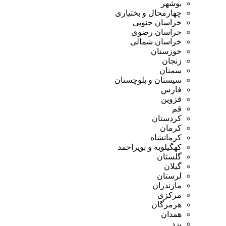
بوشهر
چهارمحال و بختیاری
خراسان جنوبی
خراسان رضوی
خراسان شمالی
خوزستان
زنجان
سمنان
سیستان و بلوچستان
فارس
قزوین
قم
کردستان
کرمان
کرمانشاه
کهگیلویه و بویراحمد
گلستان
گیلان
لرستان
مازندران
مرکزی
هرمزگان
همدان
یزد