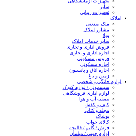
تجهیزات آزمایشگاهی
سایر
تجهیزات زیبایی
املاک
ملک صنعتی
مشاور املاک
ویلا
سایر خدمات املاک
فروش اداری و تجاری
اجاره اداری و تجاری
فروش مسکونی
اجاره مسکونی
اجاره اتاق و پانسیون
زمین و باغ
لوازم خانگی و شخصی
سیسمونی / لوازم کودک
لوازم اداری فروشگاهی
تصفیه آب و هوا
کیف و کفش
مجله و کتاب
پوشاک
کالای خواب
فرش / گلیم / قالیچه
لوازم چوبی / مبلمان