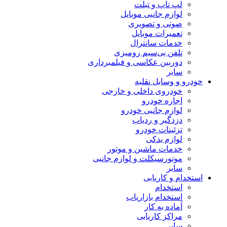
لپ تاپ و تبلت
لوازم جانبی موبایل
صوتی و تصویری
تعمیرات موبایل
خدمات سانترال
تلفن بی‌سیم رومیزی
دوربین عکاسی و فیلمبرداری
سایر
خودرو و وسایل نقلیه
خودروی داخلی و خارجی
اجاره خودرو
لوازم جانبی خودرو
دزدگیر و ردیاب
تزئینات خودرو
لوازم یدکی
خدمات ماشین و موتور
موتورسیکلت و لوازم جانبی
سایر
استخدام و کاریابی
استخدام
استخدام بازاریاب
آماده به کار
مراکز کاریابی
سایر