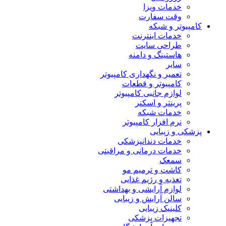
خدمات ویزا
وقت سفارت
کامپیوتر و شبکه
خدمات اینترنت
طراحی سایت
هاستینگ و دامنه
سایر
تعمیر و نگهداری کامپیوتر
کامپیوتر و قطعات
لوازم جانبی کامپیوتر
پرینتر و اسکنر
خدمات شبکه
نرم افزار کامپیوتر
پزشکی و زیبایی
خدمات دندانپزشکی
خدمات درمانی و مراقبتی
سمعک
کاشت و ترمیم مو
تغذیه و رژیم غذایی
لوازم آرایشی و بهداشتی
سالن آرایش و زیبایی
کلینیک زیبایی
تجهیزات پزشکی