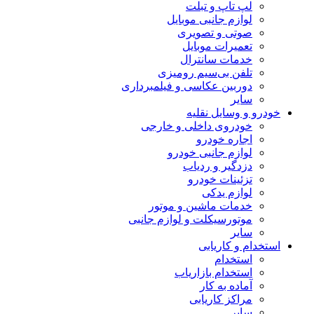
لپ تاپ و تبلت
لوازم جانبی موبایل
صوتی و تصویری
تعمیرات موبایل
خدمات سانترال
تلفن بی‌سیم رومیزی
دوربین عکاسی و فیلمبرداری
سایر
خودرو و وسایل نقلیه
خودروی داخلی و خارجی
اجاره خودرو
لوازم جانبی خودرو
دزدگیر و ردیاب
تزئینات خودرو
لوازم یدکی
خدمات ماشین و موتور
موتورسیکلت و لوازم جانبی
سایر
استخدام و کاریابی
استخدام
استخدام بازاریاب
آماده به کار
مراکز کاریابی
سایر