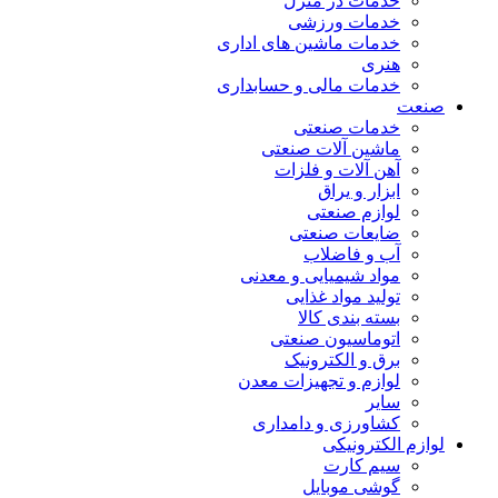
خدمات در منزل
خدمات ورزشی
خدمات ماشین های اداری
هنری
خدمات مالی و حسابداری
صنعت
خدمات صنعتی
ماشین آلات صنعتی
آهن آلات و فلزات
ابزار و یراق
لوازم صنعتی
ضایعات صنعتی
آب و فاضلاب
مواد شیمیایی و معدنی
تولید مواد غذایی
بسته بندی کالا
اتوماسیون صنعتی
برق و الکترونیک
لوازم و تجهیزات معدن
سایر
کشاورزی و دامداری
لوازم الکترونیکی
سیم کارت
گوشی موبایل