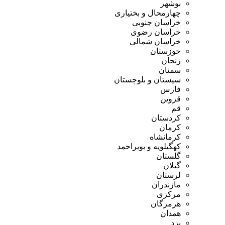
بوشهر
چهارمحال و بختیاری
خراسان جنوبی
خراسان رضوی
خراسان شمالی
خوزستان
زنجان
سمنان
سیستان و بلوچستان
فارس
قزوین
قم
کردستان
کرمان
کرمانشاه
کهگیلویه و بویراحمد
گلستان
گیلان
لرستان
مازندران
مرکزی
هرمزگان
همدان
یزد