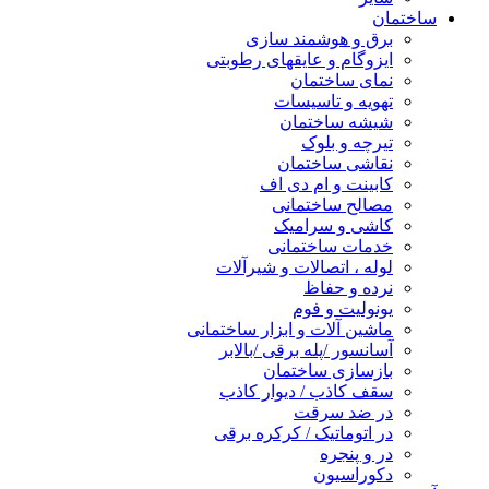
ساختمان
برق و هوشمند سازی
ایزوگام و عایقهای رطوبتی
نمای ساختمان
تهویه و تاسیسات
شیشه ساختمان
تیرچه و بلوک
نقاشی ساختمان
کابینت و ام دی اف
مصالح ساختمانی
کاشی و سرامیک
خدمات ساختمانی
لوله ، اتصالات و شیرآلات
نرده و حفاظ
یونولیت و فوم
ماشین آلات و ابزار ساختمانی
آسانسور /پله برقی /بالابر
بازسازی ساختمان
سقف کاذب / دیوار کاذب
در ضد سرقت
در اتوماتیک / کرکره برقی
در و پنجره
دکوراسیون