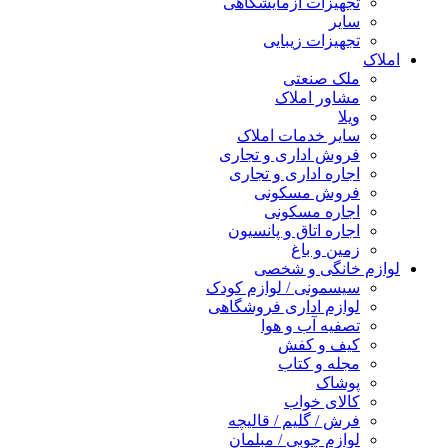
تجهیزات آزمایشگاهی
سایر
تجهیزات زیبایی
املاک
ملک صنعتی
مشاور املاک
ویلا
سایر خدمات املاک
فروش اداری و تجاری
اجاره اداری و تجاری
فروش مسکونی
اجاره مسکونی
اجاره اتاق و پانسیون
زمین و باغ
لوازم خانگی و شخصی
سیسمونی / لوازم کودک
لوازم اداری فروشگاهی
تصفیه آب و هوا
کیف و کفش
مجله و کتاب
پوشاک
کالای خواب
فرش / گلیم / قالیچه
لوازم چوبی / مبلمان