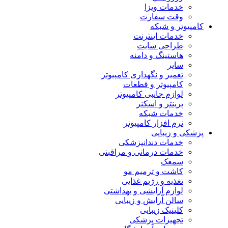
خدمات ویزا
وقت سفارت
کامپیوتر و شبکه
خدمات اینترنت
طراحی سایت
هاستینگ و دامنه
سایر
تعمیر و نگهداری کامپیوتر
کامپیوتر و قطعات
لوازم جانبی کامپیوتر
پرینتر و اسکنر
خدمات شبکه
نرم افزار کامپیوتر
پزشکی و زیبایی
خدمات دندانپزشکی
خدمات درمانی و مراقبتی
سمعک
کاشت و ترمیم مو
تغذیه و رژیم غذایی
لوازم آرایشی و بهداشتی
سالن آرایش و زیبایی
کلینیک زیبایی
تجهیزات پزشکی