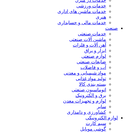
خدمات در منزل
خدمات ورزشی
خدمات ماشین های اداری
هنری
خدمات مالی و حسابداری
صنعت
خدمات صنعتی
ماشین آلات صنعتی
آهن آلات و فلزات
ابزار و یراق
لوازم صنعتی
ضایعات صنعتی
آب و فاضلاب
مواد شیمیایی و معدنی
تولید مواد غذایی
بسته بندی کالا
اتوماسیون صنعتی
برق و الکترونیک
لوازم و تجهیزات معدن
سایر
کشاورزی و دامداری
لوازم الکترونیکی
سیم کارت
گوشی موبایل