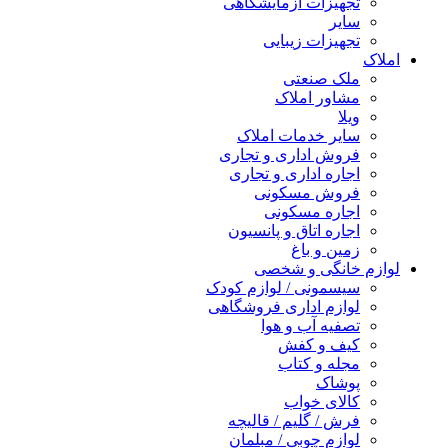
تجهیزات آزمایشگاهی
سایر
تجهیزات زیبایی
املاک
ملک صنعتی
مشاور املاک
ویلا
سایر خدمات املاک
فروش اداری و تجاری
اجاره اداری و تجاری
فروش مسکونی
اجاره مسکونی
اجاره اتاق و پانسیون
زمین و باغ
لوازم خانگی و شخصی
سیسمونی / لوازم کودک
لوازم اداری فروشگاهی
تصفیه آب و هوا
کیف و کفش
مجله و کتاب
پوشاک
کالای خواب
فرش / گلیم / قالیچه
لوازم چوبی / مبلمان