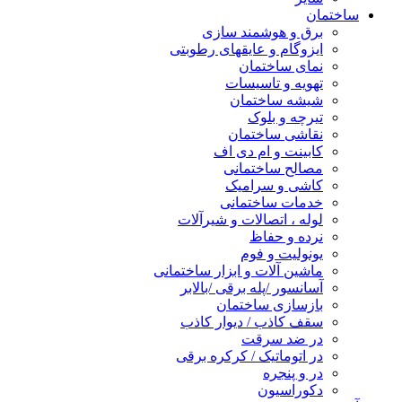
ساختمان
برق و هوشمند سازی
ایزوگام و عایقهای رطوبتی
نمای ساختمان
تهویه و تاسیسات
شیشه ساختمان
تیرچه و بلوک
نقاشی ساختمان
کابینت و ام دی اف
مصالح ساختمانی
کاشی و سرامیک
خدمات ساختمانی
لوله ، اتصالات و شیرآلات
نرده و حفاظ
یونولیت و فوم
ماشین آلات و ابزار ساختمانی
آسانسور /پله برقی /بالابر
بازسازی ساختمان
سقف کاذب / دیوار کاذب
در ضد سرقت
در اتوماتیک / کرکره برقی
در و پنجره
دکوراسیون