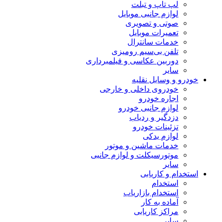
لپ تاپ و تبلت
لوازم جانبی موبایل
صوتی و تصویری
تعمیرات موبایل
خدمات سانترال
تلفن بی‌سیم رومیزی
دوربین عکاسی و فیلمبرداری
سایر
خودرو و وسایل نقلیه
خودروی داخلی و خارجی
اجاره خودرو
لوازم جانبی خودرو
دزدگیر و ردیاب
تزئینات خودرو
لوازم یدکی
خدمات ماشین و موتور
موتورسیکلت و لوازم جانبی
سایر
استخدام و کاریابی
استخدام
استخدام بازاریاب
آماده به کار
مراکز کاریابی
سایر