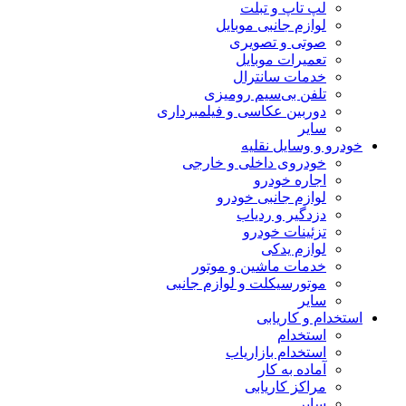
لپ تاپ و تبلت
لوازم جانبی موبایل
صوتی و تصویری
تعمیرات موبایل
خدمات سانترال
تلفن بی‌سیم رومیزی
دوربین عکاسی و فیلمبرداری
سایر
خودرو و وسایل نقلیه
خودروی داخلی و خارجی
اجاره خودرو
لوازم جانبی خودرو
دزدگیر و ردیاب
تزئینات خودرو
لوازم یدکی
خدمات ماشین و موتور
موتورسیکلت و لوازم جانبی
سایر
استخدام و کاریابی
استخدام
استخدام بازاریاب
آماده به کار
مراکز کاریابی
سایر