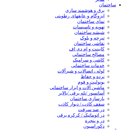
ساختمان
برق و هوشمند سازی
ایزوگام و عایقهای رطوبتی
نمای ساختمان
تهویه و تاسیسات
شیشه ساختمان
تیرچه و بلوک
نقاشی ساختمان
کابینت و ام دی اف
مصالح ساختمانی
کاشی و سرامیک
خدمات ساختمانی
لوله ، اتصالات و شیرآلات
نرده و حفاظ
یونولیت و فوم
ماشین آلات و ابزار ساختمانی
آسانسور /پله برقی /بالابر
بازسازی ساختمان
سقف کاذب / دیوار کاذب
در ضد سرقت
در اتوماتیک / کرکره برقی
در و پنجره
دکوراسیون