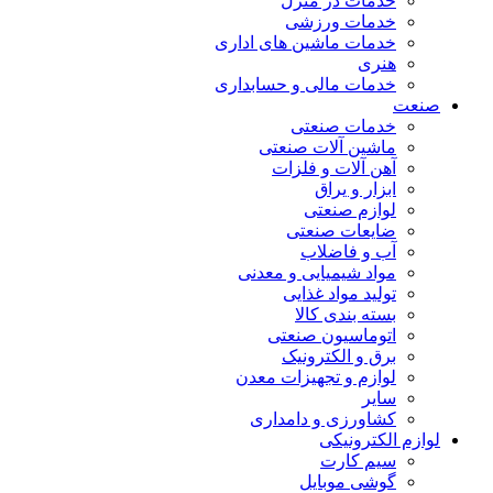
خدمات در منزل
خدمات ورزشی
خدمات ماشین های اداری
هنری
خدمات مالی و حسابداری
صنعت
خدمات صنعتی
ماشین آلات صنعتی
آهن آلات و فلزات
ابزار و یراق
لوازم صنعتی
ضایعات صنعتی
آب و فاضلاب
مواد شیمیایی و معدنی
تولید مواد غذایی
بسته بندی کالا
اتوماسیون صنعتی
برق و الکترونیک
لوازم و تجهیزات معدن
سایر
کشاورزی و دامداری
لوازم الکترونیکی
سیم کارت
گوشی موبایل