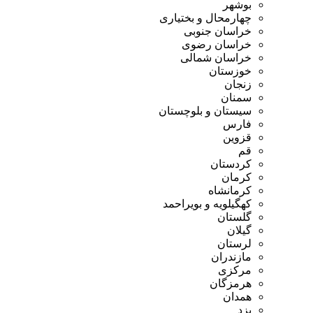
بوشهر
چهارمحال و بختیاری
خراسان جنوبی
خراسان رضوی
خراسان شمالی
خوزستان
زنجان
سمنان
سیستان و بلوچستان
فارس
قزوین
قم
کردستان
کرمان
کرمانشاه
کهگیلویه و بویراحمد
گلستان
گیلان
لرستان
مازندران
مرکزی
هرمزگان
همدان
یزد