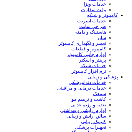
خدمات ویزا
وقت سفارت
کامپیوتر و شبکه
خدمات اینترنت
طراحی سایت
هاستینگ و دامنه
سایر
تعمیر و نگهداری کامپیوتر
کامپیوتر و قطعات
لوازم جانبی کامپیوتر
پرینتر و اسکنر
خدمات شبکه
نرم افزار کامپیوتر
پزشکی و زیبایی
خدمات دندانپزشکی
خدمات درمانی و مراقبتی
سمعک
کاشت و ترمیم مو
تغذیه و رژیم غذایی
لوازم آرایشی و بهداشتی
سالن آرایش و زیبایی
کلینیک زیبایی
تجهیزات پزشکی