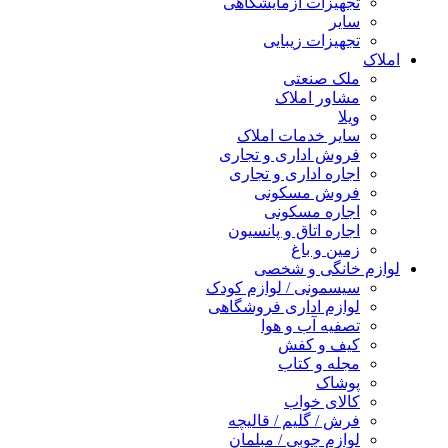
تجهیزات آزمایشگاهی
سایر
تجهیزات زیبایی
املاک
ملک صنعتی
مشاور املاک
ویلا
سایر خدمات املاک
فروش اداری و تجاری
اجاره اداری و تجاری
فروش مسکونی
اجاره مسکونی
اجاره اتاق و پانسیون
زمین و باغ
لوازم خانگی و شخصی
سیسمونی / لوازم کودک
لوازم اداری فروشگاهی
تصفیه آب و هوا
کیف و کفش
مجله و کتاب
پوشاک
کالای خواب
فرش / گلیم / قالیچه
لوازم چوبی / مبلمان