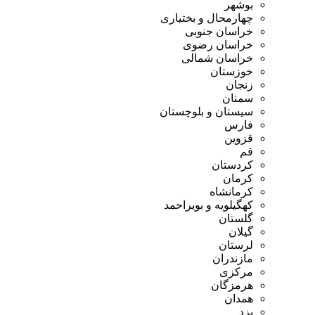
بوشهر
چهارمحال و بختیاری
خراسان جنوبی
خراسان رضوی
خراسان شمالی
خوزستان
زنجان
سمنان
سیستان و بلوچستان
فارس
قزوین
قم
کردستان
کرمان
کرمانشاه
کهگیلویه و بویراحمد
گلستان
گیلان
لرستان
مازندران
مرکزی
هرمزگان
همدان
یزد