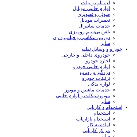
لپ تاپ و تبلت
لوازم جانبی موبایل
صوتی و تصویری
تعمیرات موبایل
خدمات سانترال
تلفن بی‌سیم رومیزی
دوربین عکاسی و فیلمبرداری
سایر
خودرو و وسایل نقلیه
خودروی داخلی و خارجی
اجاره خودرو
لوازم جانبی خودرو
دزدگیر و ردیاب
تزئینات خودرو
لوازم یدکی
خدمات ماشین و موتور
موتورسیکلت و لوازم جانبی
سایر
استخدام و کاریابی
استخدام
استخدام بازاریاب
آماده به کار
مراکز کاریابی
سایر