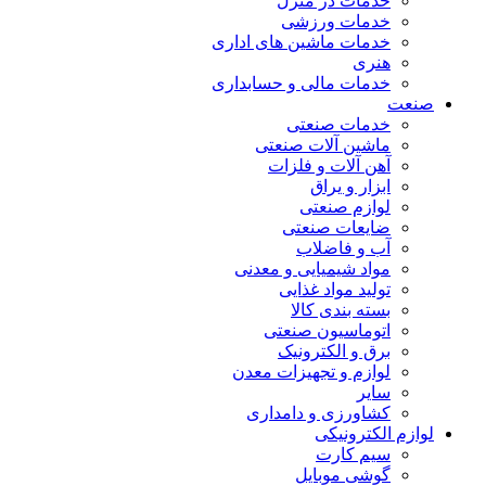
خدمات در منزل
خدمات ورزشی
خدمات ماشین های اداری
هنری
خدمات مالی و حسابداری
صنعت
خدمات صنعتی
ماشین آلات صنعتی
آهن آلات و فلزات
ابزار و یراق
لوازم صنعتی
ضایعات صنعتی
آب و فاضلاب
مواد شیمیایی و معدنی
تولید مواد غذایی
بسته بندی کالا
اتوماسیون صنعتی
برق و الکترونیک
لوازم و تجهیزات معدن
سایر
کشاورزی و دامداری
لوازم الکترونیکی
سیم کارت
گوشی موبایل