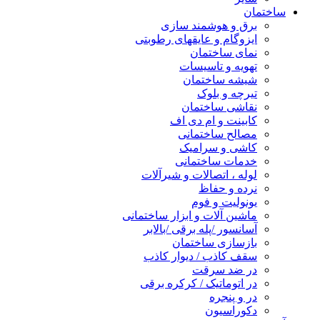
ساختمان
برق و هوشمند سازی
ایزوگام و عایقهای رطوبتی
نمای ساختمان
تهویه و تاسیسات
شیشه ساختمان
تیرچه و بلوک
نقاشی ساختمان
کابینت و ام دی اف
مصالح ساختمانی
کاشی و سرامیک
خدمات ساختمانی
لوله ، اتصالات و شیرآلات
نرده و حفاظ
یونولیت و فوم
ماشین آلات و ابزار ساختمانی
آسانسور /پله برقی /بالابر
بازسازی ساختمان
سقف کاذب / دیوار کاذب
در ضد سرقت
در اتوماتیک / کرکره برقی
در و پنجره
دکوراسیون