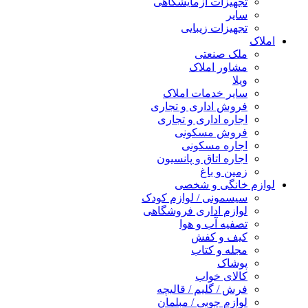
تجهیزات آزمایشگاهی
سایر
تجهیزات زیبایی
املاک
ملک صنعتی
مشاور املاک
ویلا
سایر خدمات املاک
فروش اداری و تجاری
اجاره اداری و تجاری
فروش مسکونی
اجاره مسکونی
اجاره اتاق و پانسیون
زمین و باغ
لوازم خانگی و شخصی
سیسمونی / لوازم کودک
لوازم اداری فروشگاهی
تصفیه آب و هوا
کیف و کفش
مجله و کتاب
پوشاک
کالای خواب
فرش / گلیم / قالیچه
لوازم چوبی / مبلمان