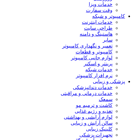
خدمات ویزا
وقت سفارت
کامپیوتر و شبکه
خدمات اینترنت
طراحی سایت
هاستینگ و دامنه
سایر
تعمیر و نگهداری کامپیوتر
کامپیوتر و قطعات
لوازم جانبی کامپیوتر
پرینتر و اسکنر
خدمات شبکه
نرم افزار کامپیوتر
پزشکی و زیبایی
خدمات دندانپزشکی
خدمات درمانی و مراقبتی
سمعک
کاشت و ترمیم مو
تغذیه و رژیم غذایی
لوازم آرایشی و بهداشتی
سالن آرایش و زیبایی
کلینیک زیبایی
تجهیزات پزشکی