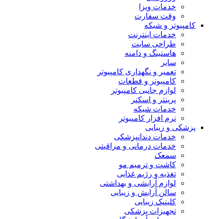
خدمات ویزا
وقت سفارت
کامپیوتر و شبکه
خدمات اینترنت
طراحی سایت
هاستینگ و دامنه
سایر
تعمیر و نگهداری کامپیوتر
کامپیوتر و قطعات
لوازم جانبی کامپیوتر
پرینتر و اسکنر
خدمات شبکه
نرم افزار کامپیوتر
پزشکی و زیبایی
خدمات دندانپزشکی
خدمات درمانی و مراقبتی
سمعک
کاشت و ترمیم مو
تغذیه و رژیم غذایی
لوازم آرایشی و بهداشتی
سالن آرایش و زیبایی
کلینیک زیبایی
تجهیزات پزشکی