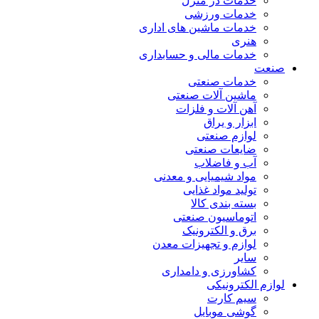
خدمات در منزل
خدمات ورزشی
خدمات ماشین های اداری
هنری
خدمات مالی و حسابداری
صنعت
خدمات صنعتی
ماشین آلات صنعتی
آهن آلات و فلزات
ابزار و یراق
لوازم صنعتی
ضایعات صنعتی
آب و فاضلاب
مواد شیمیایی و معدنی
تولید مواد غذایی
بسته بندی کالا
اتوماسیون صنعتی
برق و الکترونیک
لوازم و تجهیزات معدن
سایر
کشاورزی و دامداری
لوازم الکترونیکی
سیم کارت
گوشی موبایل