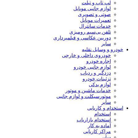
لپ تاپ و تبلت
لوازم جانبی موبایل
صوتی و تصویری
تعمیرات موبایل
خدمات سانترال
تلفن بی‌سیم رومیزی
دوربین عکاسی و فیلمبرداری
سایر
خودرو و وسایل نقلیه
خودروی داخلی و خارجی
اجاره خودرو
لوازم جانبی خودرو
دزدگیر و ردیاب
تزئینات خودرو
لوازم یدکی
خدمات ماشین و موتور
موتورسیکلت و لوازم جانبی
سایر
استخدام و کاریابی
استخدام
استخدام بازاریاب
آماده به کار
مراکز کاریابی
سایر