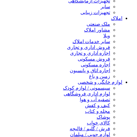
تجهیزات آزمایشگاهی
سایر
تجهیزات زیبایی
املاک
ملک صنعتی
مشاور املاک
ویلا
سایر خدمات املاک
فروش اداری و تجاری
اجاره اداری و تجاری
فروش مسکونی
اجاره مسکونی
اجاره اتاق و پانسیون
زمین و باغ
لوازم خانگی و شخصی
سیسمونی / لوازم کودک
لوازم اداری فروشگاهی
تصفیه آب و هوا
کیف و کفش
مجله و کتاب
پوشاک
کالای خواب
فرش / گلیم / قالیچه
لوازم چوبی / مبلمان