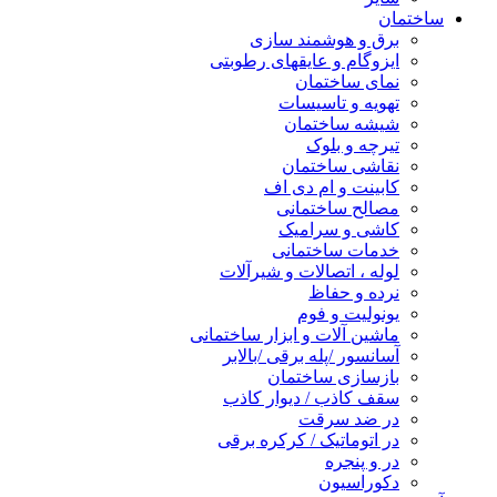
ساختمان
برق و هوشمند سازی
ایزوگام و عایقهای رطوبتی
نمای ساختمان
تهویه و تاسیسات
شیشه ساختمان
تیرچه و بلوک
نقاشی ساختمان
کابینت و ام دی اف
مصالح ساختمانی
کاشی و سرامیک
خدمات ساختمانی
لوله ، اتصالات و شیرآلات
نرده و حفاظ
یونولیت و فوم
ماشین آلات و ابزار ساختمانی
آسانسور /پله برقی /بالابر
بازسازی ساختمان
سقف کاذب / دیوار کاذب
در ضد سرقت
در اتوماتیک / کرکره برقی
در و پنجره
دکوراسیون