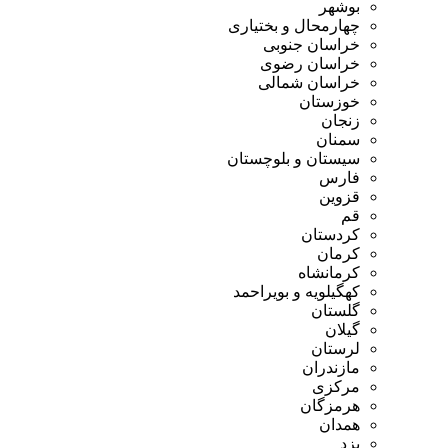
بوشهر
چهارمحال و بختیاری
خراسان جنوبی
خراسان رضوی
خراسان شمالی
خوزستان
زنجان
سمنان
سیستان و بلوچستان
فارس
قزوین
قم
کردستان
کرمان
کرمانشاه
کهگیلویه و بویراحمد
گلستان
گیلان
لرستان
مازندران
مرکزی
هرمزگان
همدان
یزد