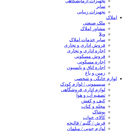
تجهیزات آزمایشگاهی
سایر
تجهیزات زیبایی
املاک
ملک صنعتی
مشاور املاک
ویلا
سایر خدمات املاک
فروش اداری و تجاری
اجاره اداری و تجاری
فروش مسکونی
اجاره مسکونی
اجاره اتاق و پانسیون
زمین و باغ
لوازم خانگی و شخصی
سیسمونی / لوازم کودک
لوازم اداری فروشگاهی
تصفیه آب و هوا
کیف و کفش
مجله و کتاب
پوشاک
کالای خواب
فرش / گلیم / قالیچه
لوازم چوبی / مبلمان