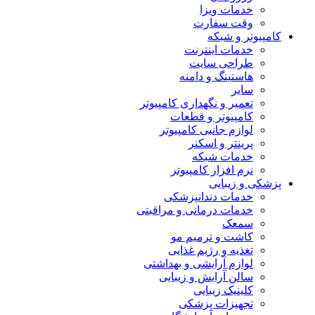
خدمات ویزا
وقت سفارت
کامپیوتر و شبکه
خدمات اینترنت
طراحی سایت
هاستینگ و دامنه
سایر
تعمیر و نگهداری کامپیوتر
کامپیوتر و قطعات
لوازم جانبی کامپیوتر
پرینتر و اسکنر
خدمات شبکه
نرم افزار کامپیوتر
پزشکی و زیبایی
خدمات دندانپزشکی
خدمات درمانی و مراقبتی
سمعک
کاشت و ترمیم مو
تغذیه و رژیم غذایی
لوازم آرایشی و بهداشتی
سالن آرایش و زیبایی
کلینیک زیبایی
تجهیزات پزشکی