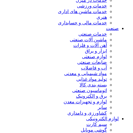
خدمات در منزل
خدمات ورزشی
خدمات ماشین های اداری
هنری
خدمات مالی و حسابداری
صنعت
خدمات صنعتی
ماشین آلات صنعتی
آهن آلات و فلزات
ابزار و یراق
لوازم صنعتی
ضایعات صنعتی
آب و فاضلاب
مواد شیمیایی و معدنی
تولید مواد غذایی
بسته بندی کالا
اتوماسیون صنعتی
برق و الکترونیک
لوازم و تجهیزات معدن
سایر
کشاورزی و دامداری
لوازم الکترونیکی
سیم کارت
گوشی موبایل