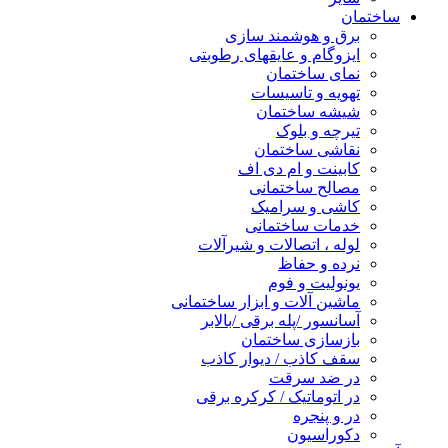
ساختمان
برق و هوشمند سازی
ایزوگام و عایقهای رطوبتی
نمای ساختمان
تهویه و تاسیسات
شیشه ساختمان
تیرچه و بلوک
نقاشی ساختمان
کابینت و ام دی اف
مصالح ساختمانی
کاشی و سرامیک
خدمات ساختمانی
لوله ، اتصالات و شیرآلات
نرده و حفاظ
یونولیت و فوم
ماشین آلات و ابزار ساختمانی
آسانسور /پله برقی /بالابر
بازسازی ساختمان
سقف کاذب / دیوار کاذب
در ضد سرقت
در اتوماتیک / کرکره برقی
در و پنجره
دکوراسیون