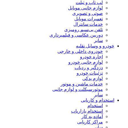
لپ تاپ و تبلت
لوازم جانبی موبایل
صوتی و تصویری
تعمیرات موبایل
خدمات سانترال
تلفن بی‌سیم رومیزی
دوربین عکاسی و فیلمبرداری
سایر
خودرو و وسایل نقلیه
خودروی داخلی و خارجی
اجاره خودرو
لوازم جانبی خودرو
دزدگیر و ردیاب
تزئینات خودرو
لوازم یدکی
خدمات ماشین و موتور
موتورسیکلت و لوازم جانبی
سایر
استخدام و کاریابی
استخدام
استخدام بازاریاب
آماده به کار
مراکز کاریابی
سایر