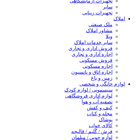
تجهیزات آزمایشگاهی
سایر
تجهیزات زیبایی
املاک
ملک صنعتی
مشاور املاک
ویلا
سایر خدمات املاک
فروش اداری و تجاری
اجاره اداری و تجاری
فروش مسکونی
اجاره مسکونی
اجاره اتاق و پانسیون
زمین و باغ
لوازم خانگی و شخصی
سیسمونی / لوازم کودک
لوازم اداری فروشگاهی
تصفیه آب و هوا
کیف و کفش
مجله و کتاب
پوشاک
کالای خواب
فرش / گلیم / قالیچه
لوازم چوبی / مبلمان