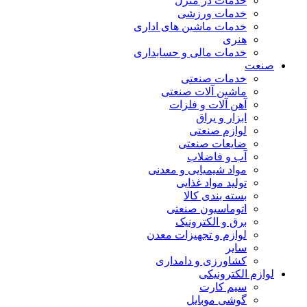
خدمات در منزل
خدمات ورزشی
خدمات ماشین های اداری
هنری
خدمات مالی و حسابداری
صنعت
خدمات صنعتی
ماشین آلات صنعتی
آهن آلات و فلزات
ابزار و یراق
لوازم صنعتی
ضایعات صنعتی
آب و فاضلاب
مواد شیمیایی و معدنی
تولید مواد غذایی
بسته بندی کالا
اتوماسیون صنعتی
برق و الکترونیک
لوازم و تجهیزات معدن
سایر
کشاورزی و دامداری
لوازم الکترونیکی
سیم کارت
گوشی موبایل