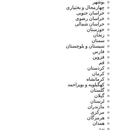
بوشهر
چهارمحال و بختیاری
خراسان جنوبی
خراسان رضوی
خراسان شمالی
خوزستان
زنجان
سمنان
سیستان و بلوچستان
فارس
قزوین
قم
کردستان
کرمان
کرمانشاه
کهگیلویه و بویراحمد
گلستان
گیلان
لرستان
مازندران
مرکزی
هرمزگان
همدان
یزد