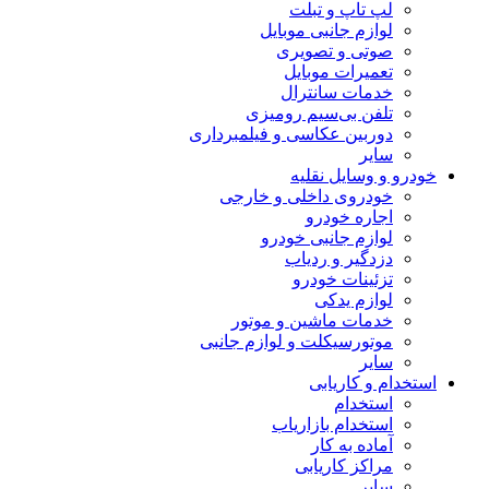
لپ تاپ و تبلت
لوازم جانبی موبایل
صوتی و تصویری
تعمیرات موبایل
خدمات سانترال
تلفن بی‌سیم رومیزی
دوربین عکاسی و فیلمبرداری
سایر
خودرو و وسایل نقلیه
خودروی داخلی و خارجی
اجاره خودرو
لوازم جانبی خودرو
دزدگیر و ردیاب
تزئینات خودرو
لوازم یدکی
خدمات ماشین و موتور
موتورسیکلت و لوازم جانبی
سایر
استخدام و کاریابی
استخدام
استخدام بازاریاب
آماده به کار
مراکز کاریابی
سایر