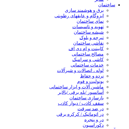
ساختمان
برق و هوشمند سازی
ایزوگام و عایقهای رطوبتی
نمای ساختمان
تهویه و تاسیسات
شیشه ساختمان
تیرچه و بلوک
نقاشی ساختمان
کابینت و ام دی اف
مصالح ساختمانی
کاشی و سرامیک
خدمات ساختمانی
لوله ، اتصالات و شیرآلات
نرده و حفاظ
یونولیت و فوم
ماشین آلات و ابزار ساختمانی
آسانسور /پله برقی /بالابر
بازسازی ساختمان
سقف کاذب / دیوار کاذب
در ضد سرقت
در اتوماتیک / کرکره برقی
در و پنجره
دکوراسیون