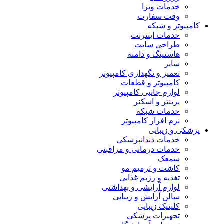
خدمات ویزا
وقت سفارت
کامپیوتر و شبکه
خدمات اینترنت
طراحی سایت
هاستینگ و دامنه
سایر
تعمیر و نگهداری کامپیوتر
کامپیوتر و قطعات
لوازم جانبی کامپیوتر
پرینتر و اسکنر
خدمات شبکه
نرم افزار کامپیوتر
پزشکی و زیبایی
خدمات دندانپزشکی
خدمات درمانی و مراقبتی
سمعک
کاشت و ترمیم مو
تغذیه و رژیم غذایی
لوازم آرایشی و بهداشتی
سالن آرایش و زیبایی
کلینیک زیبایی
تجهیزات پزشکی