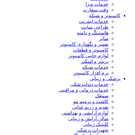
خدمات ویزا
وقت سفارت
کامپیوتر و شبکه
خدمات اینترنت
طراحی سایت
هاستینگ و دامنه
سایر
تعمیر و نگهداری کامپیوتر
کامپیوتر و قطعات
لوازم جانبی کامپیوتر
پرینتر و اسکنر
خدمات شبکه
نرم افزار کامپیوتر
پزشکی و زیبایی
خدمات دندانپزشکی
خدمات درمانی و مراقبتی
سمعک
کاشت و ترمیم مو
تغذیه و رژیم غذایی
لوازم آرایشی و بهداشتی
سالن آرایش و زیبایی
کلینیک زیبایی
تجهیزات پزشکی