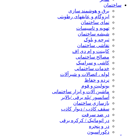
ساختمان
برق و هوشمند سازی
ایزوگام و عایقهای رطوبتی
نمای ساختمان
تهویه و تاسیسات
شیشه ساختمان
تیرچه و بلوک
نقاشی ساختمان
کابینت و ام دی اف
مصالح ساختمانی
کاشی و سرامیک
خدمات ساختمانی
لوله ، اتصالات و شیرآلات
نرده و حفاظ
یونولیت و فوم
ماشین آلات و ابزار ساختمانی
آسانسور /پله برقی /بالابر
بازسازی ساختمان
سقف کاذب / دیوار کاذب
در ضد سرقت
در اتوماتیک / کرکره برقی
در و پنجره
دکوراسیون