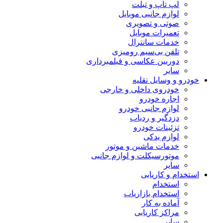
لپ تاپ و تبلت
لوازم جانبی موبایل
صوتی و تصویری
تعمیرات موبایل
خدمات سانترال
تلفن بی‌سیم رومیزی
دوربین عکاسی و فیلمبرداری
سایر
خودرو و وسایل نقلیه
خودروی داخلی و خارجی
اجاره خودرو
لوازم جانبی خودرو
دزدگیر و ردیاب
تزئینات خودرو
لوازم یدکی
خدمات ماشین و موتور
موتورسیکلت و لوازم جانبی
سایر
استخدام و کاریابی
استخدام
استخدام بازاریاب
آماده به کار
مراکز کاریابی
سایر