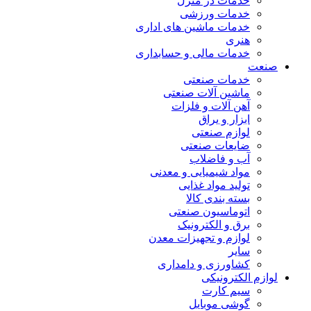
خدمات در منزل
خدمات ورزشی
خدمات ماشین های اداری
هنری
خدمات مالی و حسابداری
صنعت
خدمات صنعتی
ماشین آلات صنعتی
آهن آلات و فلزات
ابزار و یراق
لوازم صنعتی
ضایعات صنعتی
آب و فاضلاب
مواد شیمیایی و معدنی
تولید مواد غذایی
بسته بندی کالا
اتوماسیون صنعتی
برق و الکترونیک
لوازم و تجهیزات معدن
سایر
کشاورزی و دامداری
لوازم الکترونیکی
سیم کارت
گوشی موبایل