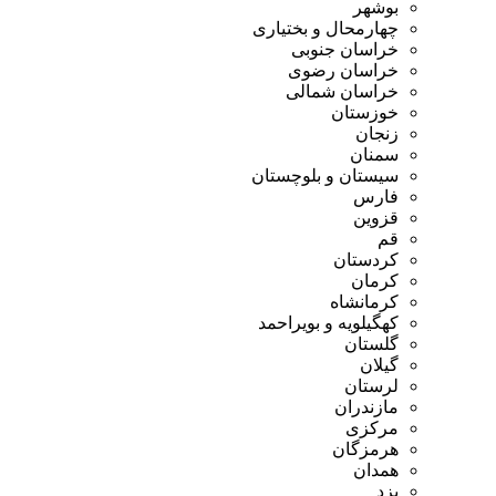
بوشهر
چهارمحال و بختیاری
خراسان جنوبی
خراسان رضوی
خراسان شمالی
خوزستان
زنجان
سمنان
سیستان و بلوچستان
فارس
قزوین
قم
کردستان
کرمان
کرمانشاه
کهگیلویه و بویراحمد
گلستان
گیلان
لرستان
مازندران
مرکزی
هرمزگان
همدان
یزد