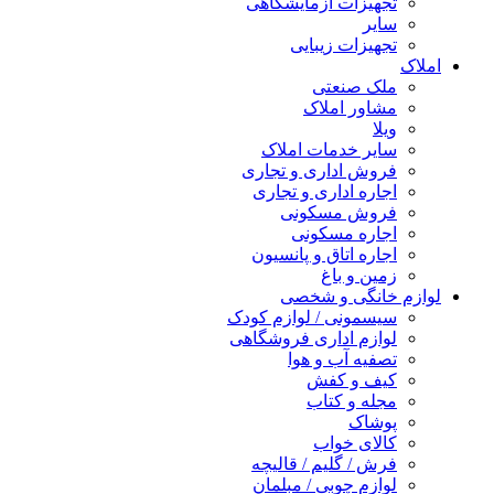
تجهیزات آزمایشگاهی
سایر
تجهیزات زیبایی
املاک
ملک صنعتی
مشاور املاک
ویلا
سایر خدمات املاک
فروش اداری و تجاری
اجاره اداری و تجاری
فروش مسکونی
اجاره مسکونی
اجاره اتاق و پانسیون
زمین و باغ
لوازم خانگی و شخصی
سیسمونی / لوازم کودک
لوازم اداری فروشگاهی
تصفیه آب و هوا
کیف و کفش
مجله و کتاب
پوشاک
کالای خواب
فرش / گلیم / قالیچه
لوازم چوبی / مبلمان