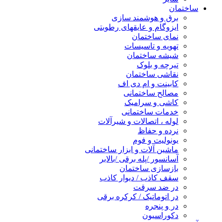
ساختمان
برق و هوشمند سازی
ایزوگام و عایقهای رطوبتی
نمای ساختمان
تهویه و تاسیسات
شیشه ساختمان
تیرچه و بلوک
نقاشی ساختمان
کابینت و ام دی اف
مصالح ساختمانی
کاشی و سرامیک
خدمات ساختمانی
لوله ، اتصالات و شیرآلات
نرده و حفاظ
یونولیت و فوم
ماشین آلات و ابزار ساختمانی
آسانسور /پله برقی /بالابر
بازسازی ساختمان
سقف کاذب / دیوار کاذب
در ضد سرقت
در اتوماتیک / کرکره برقی
در و پنجره
دکوراسیون