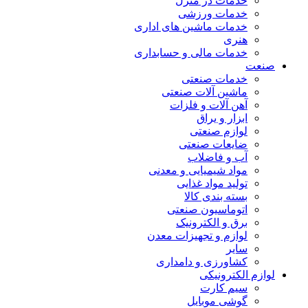
خدمات در منزل
خدمات ورزشی
خدمات ماشین های اداری
هنری
خدمات مالی و حسابداری
صنعت
خدمات صنعتی
ماشین آلات صنعتی
آهن آلات و فلزات
ابزار و یراق
لوازم صنعتی
ضایعات صنعتی
آب و فاضلاب
مواد شیمیایی و معدنی
تولید مواد غذایی
بسته بندی کالا
اتوماسیون صنعتی
برق و الکترونیک
لوازم و تجهیزات معدن
سایر
کشاورزی و دامداری
لوازم الکترونیکی
سیم کارت
گوشی موبایل