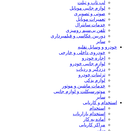
لپ تاپ و تبلت
لوازم جانبی موبایل
صوتی و تصویری
تعمیرات موبایل
خدمات سانترال
تلفن بی‌سیم رومیزی
دوربین عکاسی و فیلمبرداری
سایر
خودرو و وسایل نقلیه
خودروی داخلی و خارجی
اجاره خودرو
لوازم جانبی خودرو
دزدگیر و ردیاب
تزئینات خودرو
لوازم یدکی
خدمات ماشین و موتور
موتورسیکلت و لوازم جانبی
سایر
استخدام و کاریابی
استخدام
استخدام بازاریاب
آماده به کار
مراکز کاریابی
سایر