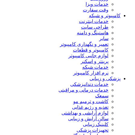
خدمات ویزا
وقت سفارت
کامپیوتر و شبکه
خدمات اینترنت
طراحی سایت
هاستینگ و دامنه
سایر
تعمیر و نگهداری کامپیوتر
کامپیوتر و قطعات
لوازم جانبی کامپیوتر
پرینتر و اسکنر
خدمات شبکه
نرم افزار کامپیوتر
پزشکی و زیبایی
خدمات دندانپزشکی
خدمات درمانی و مراقبتی
سمعک
کاشت و ترمیم مو
تغذیه و رژیم غذایی
لوازم آرایشی و بهداشتی
سالن آرایش و زیبایی
کلینیک زیبایی
تجهیزات پزشکی