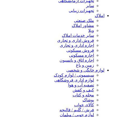
تجهیزات آزمایشگاهی
سایر
تجهیزات زیبایی
املاک
ملک صنعتی
مشاور املاک
ویلا
سایر خدمات املاک
فروش اداری و تجاری
اجاره اداری و تجاری
فروش مسکونی
اجاره مسکونی
اجاره اتاق و پانسیون
زمین و باغ
لوازم خانگی و شخصی
سیسمونی / لوازم کودک
لوازم اداری فروشگاهی
تصفیه آب و هوا
کیف و کفش
مجله و کتاب
پوشاک
کالای خواب
فرش / گلیم / قالیچه
لوازم چوبی / مبلمان