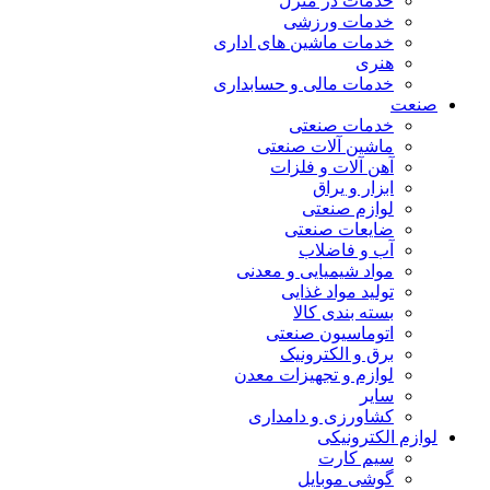
خدمات در منزل
خدمات ورزشی
خدمات ماشین های اداری
هنری
خدمات مالی و حسابداری
صنعت
خدمات صنعتی
ماشین آلات صنعتی
آهن آلات و فلزات
ابزار و یراق
لوازم صنعتی
ضایعات صنعتی
آب و فاضلاب
مواد شیمیایی و معدنی
تولید مواد غذایی
بسته بندی کالا
اتوماسیون صنعتی
برق و الکترونیک
لوازم و تجهیزات معدن
سایر
کشاورزی و دامداری
لوازم الکترونیکی
سیم کارت
گوشی موبایل