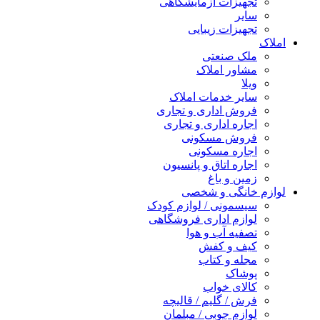
تجهیزات آزمایشگاهی
سایر
تجهیزات زیبایی
املاک
ملک صنعتی
مشاور املاک
ویلا
سایر خدمات املاک
فروش اداری و تجاری
اجاره اداری و تجاری
فروش مسکونی
اجاره مسکونی
اجاره اتاق و پانسیون
زمین و باغ
لوازم خانگی و شخصی
سیسمونی / لوازم کودک
لوازم اداری فروشگاهی
تصفیه آب و هوا
کیف و کفش
مجله و کتاب
پوشاک
کالای خواب
فرش / گلیم / قالیچه
لوازم چوبی / مبلمان