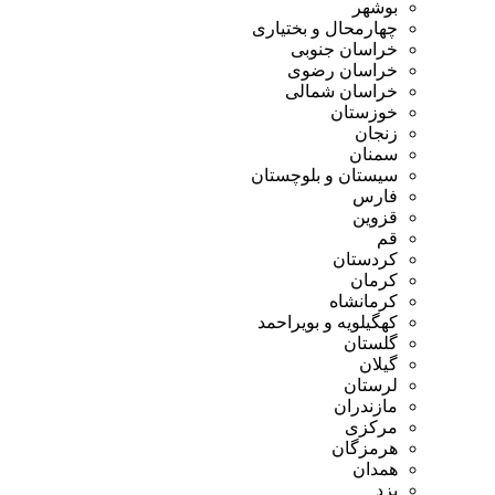
بوشهر
چهارمحال و بختیاری
خراسان جنوبی
خراسان رضوی
خراسان شمالی
خوزستان
زنجان
سمنان
سیستان و بلوچستان
فارس
قزوین
قم
کردستان
کرمان
کرمانشاه
کهگیلویه و بویراحمد
گلستان
گیلان
لرستان
مازندران
مرکزی
هرمزگان
همدان
یزد