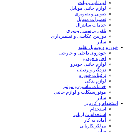
لپ تاپ و تبلت
لوازم جانبی موبایل
صوتی و تصویری
تعمیرات موبایل
خدمات سانترال
تلفن بی‌سیم رومیزی
دوربین عکاسی و فیلمبرداری
سایر
خودرو و وسایل نقلیه
خودروی داخلی و خارجی
اجاره خودرو
لوازم جانبی خودرو
دزدگیر و ردیاب
تزئینات خودرو
لوازم یدکی
خدمات ماشین و موتور
موتورسیکلت و لوازم جانبی
سایر
استخدام و کاریابی
استخدام
استخدام بازاریاب
آماده به کار
مراکز کاریابی
سایر