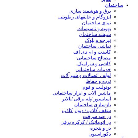
ساختمان
برق و هوشمند سازی
ایزوگام و عایقهای رطوبتی
نمای ساختمان
تهویه و تاسیسات
شیشه ساختمان
تیرچه و بلوک
نقاشی ساختمان
کابینت و ام دی اف
مصالح ساختمانی
کاشی و سرامیک
خدمات ساختمانی
لوله ، اتصالات و شیرآلات
نرده و حفاظ
یونولیت و فوم
ماشین آلات و ابزار ساختمانی
آسانسور /پله برقی /بالابر
بازسازی ساختمان
سقف کاذب / دیوار کاذب
در ضد سرقت
در اتوماتیک / کرکره برقی
در و پنجره
دکوراسیون