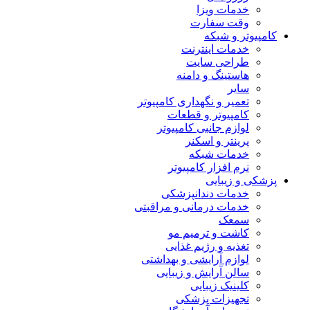
خدمات ویزا
وقت سفارت
کامپیوتر و شبکه
خدمات اینترنت
طراحی سایت
هاستینگ و دامنه
سایر
تعمیر و نگهداری کامپیوتر
کامپیوتر و قطعات
لوازم جانبی کامپیوتر
پرینتر و اسکنر
خدمات شبکه
نرم افزار کامپیوتر
پزشکی و زیبایی
خدمات دندانپزشکی
خدمات درمانی و مراقبتی
سمعک
کاشت و ترمیم مو
تغذیه و رژیم غذایی
لوازم آرایشی و بهداشتی
سالن آرایش و زیبایی
کلینیک زیبایی
تجهیزات پزشکی