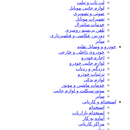
لپ تاپ و تبلت
لوازم جانبی موبایل
صوتی و تصویری
تعمیرات موبایل
خدمات سانترال
تلفن بی‌سیم رومیزی
دوربین عکاسی و فیلمبرداری
سایر
خودرو و وسایل نقلیه
خودروی داخلی و خارجی
اجاره خودرو
لوازم جانبی خودرو
دزدگیر و ردیاب
تزئینات خودرو
لوازم یدکی
خدمات ماشین و موتور
موتورسیکلت و لوازم جانبی
سایر
استخدام و کاریابی
استخدام
استخدام بازاریاب
آماده به کار
مراکز کاریابی
سایر