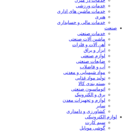
خدمات در منزل
خدمات ورزشی
خدمات ماشین های اداری
هنری
خدمات مالی و حسابداری
صنعت
خدمات صنعتی
ماشین آلات صنعتی
آهن آلات و فلزات
ابزار و یراق
لوازم صنعتی
ضایعات صنعتی
آب و فاضلاب
مواد شیمیایی و معدنی
تولید مواد غذایی
بسته بندی کالا
اتوماسیون صنعتی
برق و الکترونیک
لوازم و تجهیزات معدن
سایر
کشاورزی و دامداری
لوازم الکترونیکی
سیم کارت
گوشی موبایل