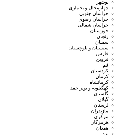
بوشهر
چهارمحال و بختیاری
خراسان جنوبی
خراسان رضوی
خراسان شمالی
خوزستان
زنجان
سمنان
سیستان و بلوچستان
فارس
قزوین
قم
کردستان
کرمان
کرمانشاه
کهگیلویه و بویراحمد
گلستان
گیلان
لرستان
مازندران
مرکزی
هرمزگان
همدان
یزد