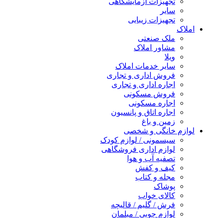
تجهیزات آزمایشگاهی
سایر
تجهیزات زیبایی
املاک
ملک صنعتی
مشاور املاک
ویلا
سایر خدمات املاک
فروش اداری و تجاری
اجاره اداری و تجاری
فروش مسکونی
اجاره مسکونی
اجاره اتاق و پانسیون
زمین و باغ
لوازم خانگی و شخصی
سیسمونی / لوازم کودک
لوازم اداری فروشگاهی
تصفیه آب و هوا
کیف و کفش
مجله و کتاب
پوشاک
کالای خواب
فرش / گلیم / قالیچه
لوازم چوبی / مبلمان