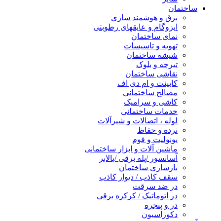
ساختمان
برق و هوشمند سازی
ایزوگام و عایقهای رطوبتی
نمای ساختمان
تهویه و تاسیسات
شیشه ساختمان
تیرچه و بلوک
نقاشی ساختمان
کابینت و ام دی اف
مصالح ساختمانی
کاشی و سرامیک
خدمات ساختمانی
لوله ، اتصالات و شیرآلات
نرده و حفاظ
یونولیت و فوم
ماشین آلات و ابزار ساختمانی
آسانسور /پله برقی /بالابر
بازسازی ساختمان
سقف کاذب / دیوار کاذب
در ضد سرقت
در اتوماتیک / کرکره برقی
در و پنجره
دکوراسیون