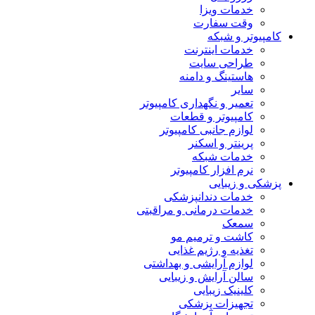
خدمات ویزا
وقت سفارت
کامپیوتر و شبکه
خدمات اینترنت
طراحی سایت
هاستینگ و دامنه
سایر
تعمیر و نگهداری کامپیوتر
کامپیوتر و قطعات
لوازم جانبی کامپیوتر
پرینتر و اسکنر
خدمات شبکه
نرم افزار کامپیوتر
پزشکی و زیبایی
خدمات دندانپزشکی
خدمات درمانی و مراقبتی
سمعک
کاشت و ترمیم مو
تغذیه و رژیم غذایی
لوازم آرایشی و بهداشتی
سالن آرایش و زیبایی
کلینیک زیبایی
تجهیزات پزشکی