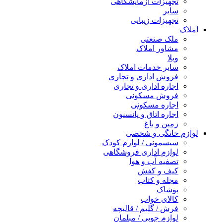
تجهیزات آزمایشگاهی
سایر
تجهیزات زیبایی
املاک
ملک صنعتی
مشاور املاک
ویلا
سایر خدمات املاک
فروش اداری و تجاری
اجاره اداری و تجاری
فروش مسکونی
اجاره مسکونی
اجاره اتاق و پانسیون
زمین و باغ
لوازم خانگی و شخصی
سیسمونی / لوازم کودک
لوازم اداری فروشگاهی
تصفیه آب و هوا
کیف و کفش
مجله و کتاب
پوشاک
کالای خواب
فرش / گلیم / قالیچه
لوازم چوبی / مبلمان