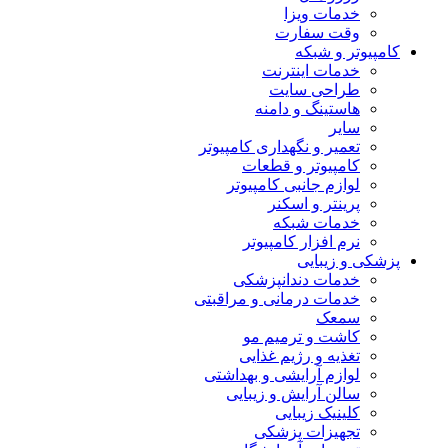
خدمات ویزا
وقت سفارت
کامپیوتر و شبکه
خدمات اینترنت
طراحی سایت
هاستینگ و دامنه
سایر
تعمیر و نگهداری کامپیوتر
کامپیوتر و قطعات
لوازم جانبی کامپیوتر
پرینتر و اسکنر
خدمات شبکه
نرم افزار کامپیوتر
پزشکی و زیبایی
خدمات دندانپزشکی
خدمات درمانی و مراقبتی
سمعک
کاشت و ترمیم مو
تغذیه و رژیم غذایی
لوازم آرایشی و بهداشتی
سالن آرایش و زیبایی
کلینیک زیبایی
تجهیزات پزشکی