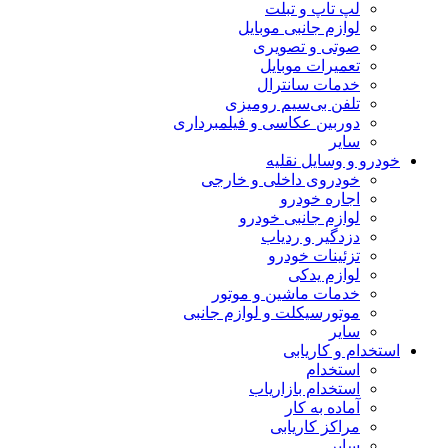
لپ تاپ و تبلت
لوازم جانبی موبایل
صوتی و تصویری
تعمیرات موبایل
خدمات سانترال
تلفن بی‌سیم رومیزی
دوربین عکاسی و فیلمبرداری
سایر
خودرو و وسایل نقلیه
خودروی داخلی و خارجی
اجاره خودرو
لوازم جانبی خودرو
دزدگیر و ردیاب
تزئینات خودرو
لوازم یدکی
خدمات ماشین و موتور
موتورسیکلت و لوازم جانبی
سایر
استخدام و کاریابی
استخدام
استخدام بازاریاب
آماده به کار
مراکز کاریابی
سایر