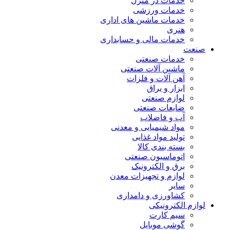
خدمات در منزل
خدمات ورزشی
خدمات ماشین های اداری
هنری
خدمات مالی و حسابداری
صنعت
خدمات صنعتی
ماشین آلات صنعتی
آهن آلات و فلزات
ابزار و یراق
لوازم صنعتی
ضایعات صنعتی
آب و فاضلاب
مواد شیمیایی و معدنی
تولید مواد غذایی
بسته بندی کالا
اتوماسیون صنعتی
برق و الکترونیک
لوازم و تجهیزات معدن
سایر
کشاورزی و دامداری
لوازم الکترونیکی
سیم کارت
گوشی موبایل