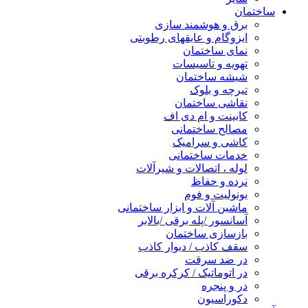
ساختمان
برق و هوشمند سازی
ایزوگام و عایقهای رطوبتی
نمای ساختمان
تهویه و تاسیسات
شیشه ساختمان
تیرچه و بلوک
نقاشی ساختمان
کابینت و ام دی اف
مصالح ساختمانی
کاشی و سرامیک
خدمات ساختمانی
لوله ، اتصالات و شیرآلات
نرده و حفاظ
یونولیت و فوم
ماشین آلات و ابزار ساختمانی
آسانسور /پله برقی /بالابر
بازسازی ساختمان
سقف کاذب / دیوار کاذب
در ضد سرقت
در اتوماتیک / کرکره برقی
در و پنجره
دکوراسیون