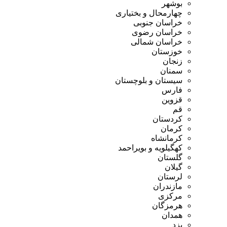
بوشهر
چهارمحال و بختیاری
خراسان جنوبی
خراسان رضوی
خراسان شمالی
خوزستان
زنجان
سمنان
سیستان و بلوچستان
فارس
قزوین
قم
کردستان
کرمان
کرمانشاه
کهگیلویه و بویراحمد
گلستان
گیلان
لرستان
مازندران
مرکزی
هرمزگان
همدان
یزد