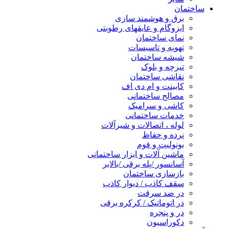
ساختمان
برق و هوشمند سازی
ایزوگام و عایقهای رطوبتی
نمای ساختمان
تهویه و تاسیسات
شیشه ساختمان
تیرچه و بلوک
نقاشی ساختمان
کابینت و ام دی اف
مصالح ساختمانی
کاشی و سرامیک
خدمات ساختمانی
لوله ، اتصالات و شیرآلات
نرده و حفاظ
یونولیت و فوم
ماشین آلات و ابزار ساختمانی
آسانسور /پله برقی /بالابر
بازسازی ساختمان
سقف کاذب / دیوار کاذب
در ضد سرقت
در اتوماتیک / کرکره برقی
در و پنجره
دکوراسیون