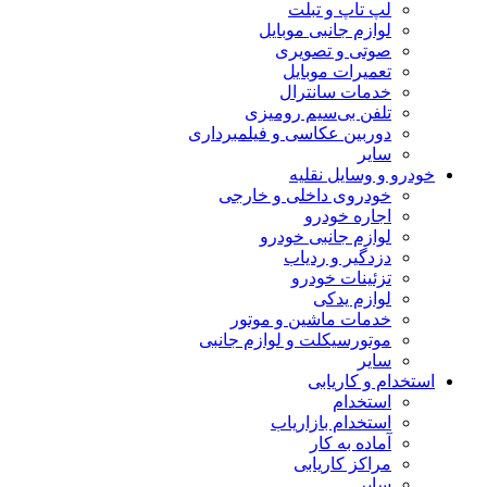
لپ تاپ و تبلت
لوازم جانبی موبایل
صوتی و تصویری
تعمیرات موبایل
خدمات سانترال
تلفن بی‌سیم رومیزی
دوربین عکاسی و فیلمبرداری
سایر
خودرو و وسایل نقلیه
خودروی داخلی و خارجی
اجاره خودرو
لوازم جانبی خودرو
دزدگیر و ردیاب
تزئینات خودرو
لوازم یدکی
خدمات ماشین و موتور
موتورسیکلت و لوازم جانبی
سایر
استخدام و کاریابی
استخدام
استخدام بازاریاب
آماده به کار
مراکز کاریابی
سایر