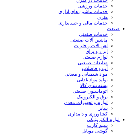
خدمات در منزل
خدمات ورزشی
خدمات ماشین های اداری
هنری
خدمات مالی و حسابداری
صنعت
خدمات صنعتی
ماشین آلات صنعتی
آهن آلات و فلزات
ابزار و یراق
لوازم صنعتی
ضایعات صنعتی
آب و فاضلاب
مواد شیمیایی و معدنی
تولید مواد غذایی
بسته بندی کالا
اتوماسیون صنعتی
برق و الکترونیک
لوازم و تجهیزات معدن
سایر
کشاورزی و دامداری
لوازم الکترونیکی
سیم کارت
گوشی موبایل