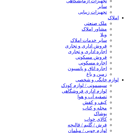
تجهیزات آزمایشگاهی
سایر
تجهیزات زیبایی
املاک
ملک صنعتی
مشاور املاک
ویلا
سایر خدمات املاک
فروش اداری و تجاری
اجاره اداری و تجاری
فروش مسکونی
اجاره مسکونی
اجاره اتاق و پانسیون
زمین و باغ
لوازم خانگی و شخصی
سیسمونی / لوازم کودک
لوازم اداری فروشگاهی
تصفیه آب و هوا
کیف و کفش
مجله و کتاب
پوشاک
کالای خواب
فرش / گلیم / قالیچه
لوازم چوبی / مبلمان