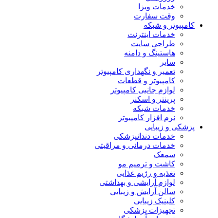
خدمات ویزا
وقت سفارت
کامپیوتر و شبکه
خدمات اینترنت
طراحی سایت
هاستینگ و دامنه
سایر
تعمیر و نگهداری کامپیوتر
کامپیوتر و قطعات
لوازم جانبی کامپیوتر
پرینتر و اسکنر
خدمات شبکه
نرم افزار کامپیوتر
پزشکی و زیبایی
خدمات دندانپزشکی
خدمات درمانی و مراقبتی
سمعک
کاشت و ترمیم مو
تغذیه و رژیم غذایی
لوازم آرایشی و بهداشتی
سالن آرایش و زیبایی
کلینیک زیبایی
تجهیزات پزشکی